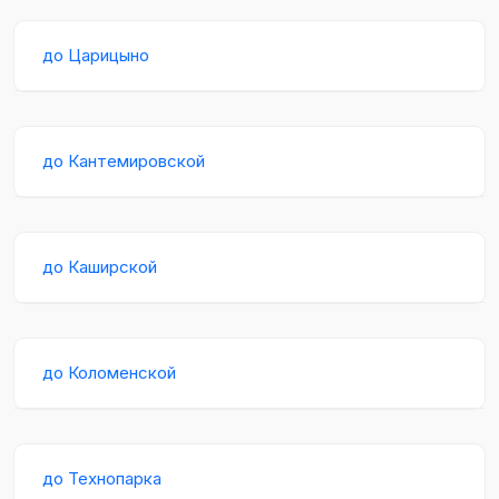
до Царицыно
до Кантемировской
до Каширской
до Коломенской
до Технопарка