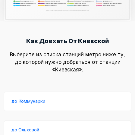
Замоскворецкая линия
Калужско-Рижская линия
Серпуховско-Тимирязевская линия
Бутовская линия
2
9
12
6
Арбатско-Покровская линия
Таганско-Краснопресненская линия
Люблинская линия
Московское Центральное Кольцо
3
7
10
14
Филёвская линия
Калининская линия
Большая Кольцевая линия
Некрасовская линия
8
15
4
11
Макет создан на основе официальной схемы московского метрополитена
Как Доехать От Киевской
Выберите из списка станций метро ниже ту,
до которой нужно добраться от станции
«Киевская»:
до Коммунарки
до Ольховой