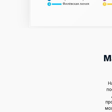
Филёвская линия
8
4
М
Н
по
пр
мож