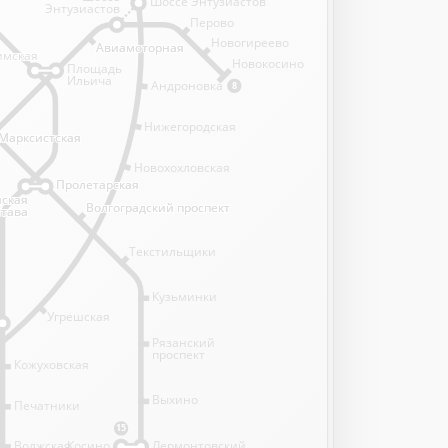
Шоссе Энтузиастов
Энтузиастов
Перово
Новогиреево
Авиамоторная
Авиамоторная
имская
имская
Новокосино
Площадь
Ильича
Андроновка
8
Нижегородская
Марксистская
Марксистская
Новохохловская
Пролетарская
Пролетарская
нская
нская
Волгоградский проспект
Волгоградский проспект
става
става
Текстильщики
Кузьминки
Угрешская
Рязанский
проспект
Кожуховская
Выхино
Печатники
15
Волжская
Косино
Лермонтовский