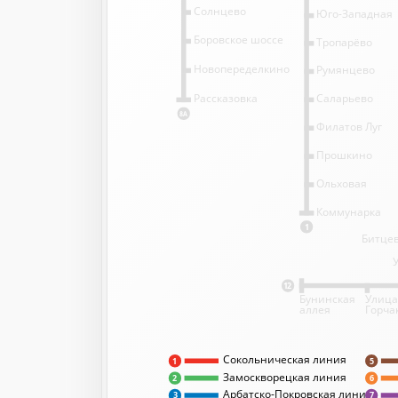
Солнцево
Юго-Западная
Боровское шоссе
Тропарёво
Новопеределкино
Румянцево
Саларьево
Рассказовка
8А
Филатов Луг
Прошкино
Ольховая
Коммунарка
1
Битцев
12
Бунинская
Улица
аллея
Горча
Сокольническая линия
5
1
Замоскворецкая линия
2
6
Арбатско-Покровская линия
3
7