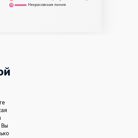
Некрасовская линия
15
ой
те
кая
и
 Вы
лько