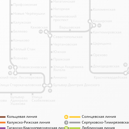
Нагатинская
Профсоюзная
Нагорная
Коломенская
Новые Черёмушки
Нахимовский
проспект
Каширская
Калужская
11А
Каховская
Варшавская
Беляево
Кантемировская
11А
Севастопольская
Коньково
Царицыно
Чертановская
Тёплый Стан
Южная
Орехово
Ясенево
Пражская
10
Домодедовская
Улица Академика
Новоясеневская
6
Янгеля
12
ский парк
Лесопарковая
Аннино
Красногвардейская
Улица Старокачаловская
Бульвар Дмитрия Донского
9
Бульвар
Улица
кова
Адмирала
Скобелевская
Ушакова
Кольцевая линия
Солнцевская линия
8А
Калужско-Рижская линия
Серпуховско-Тимирязевска
9
Таганско-Краснопресненская линия
Люблинская линия
10