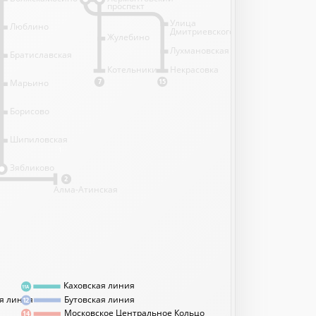
проспект
Улица
Люблино
Дмитриевского
Жулебино
Лухмановская
Братиславская
Котельники
Некрасовка
Марьино
7
15
Борисово
Шипиловская
1
Зябликово
2
Алма-Атинская
Каховская линия
11А
я линия
Бутовская линия
12
Московское Центральное Кольцо
14