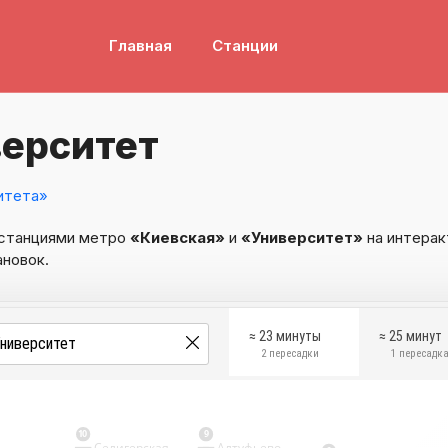
Главная
Станции
верситет
итета»
 станциями метро
«Киевская»
и
«Университет»
на интерак
ановок.
≈ 23 минуты
≈ 25 минут
2 пересадки
1 пересадк
10
9
Селигерская
Алтуфьево