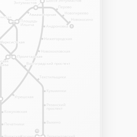
Шоссе Энтузиастов
Энтузиастов
Перово
Новогиреево
Авиамоторная
Авиамоторная
имская
имская
Новокосино
Площадь
Ильича
Андроновка
8
Нижегородская
Марксистская
Марксистская
Новохохловская
Пролетарская
Пролетарская
нская
нская
Волгоградский проспект
Волгоградский проспект
става
става
Текстильщики
Кузьминки
Угрешская
Рязанский
проспект
Кожуховская
Выхино
Печатники
15
Волжская
Косино
Лермонтовский