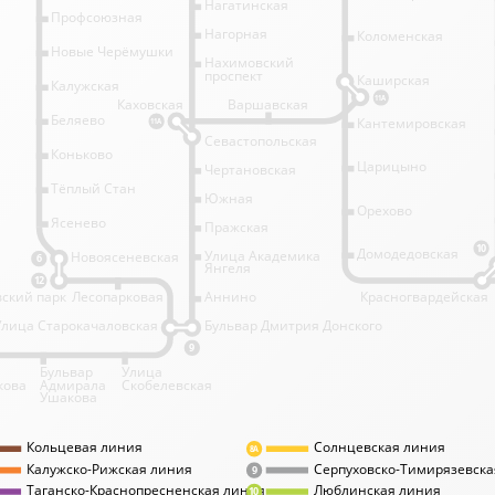
Нагатинская
Профсоюзная
Нагорная
Коломенская
Новые Черёмушки
Нахимовский
проспект
Каширская
Калужская
11А
Каховская
Варшавская
Беляево
Кантемировская
11А
Севастопольская
Коньково
Царицыно
Чертановская
Тёплый Стан
Южная
Орехово
Ясенево
Пражская
10
Домодедовская
Улица Академика
Новоясеневская
6
Янгеля
12
ский парк
Лесопарковая
Аннино
Красногвардейская
Улица Старокачаловская
Бульвар Дмитрия Донского
9
Бульвар
Улица
кова
Адмирала
Скобелевская
Ушакова
Кольцевая линия
Солнцевская линия
8А
Калужско-Рижская линия
Серпуховско-Тимирязевска
9
Таганско-Краснопресненская линия
Люблинская линия
10