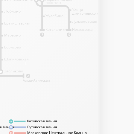
проспект
Улица
Люблино
Дмитриевского
Жулебино
Лухмановская
Братиславская
Котельники
Некрасовка
Марьино
7
15
Борисово
Шипиловская
1
Зябликово
2
Алма-Атинская
Каховская линия
11А
я линия
Бутовская линия
12
Московское Центральное Кольцо
14