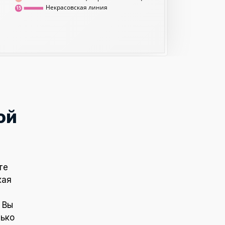
Некрасовская линия
15
ой
те
кая
 Вы
лько