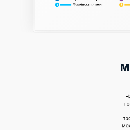
Филёвская линия
8
4
М
Н
по
пр
мож