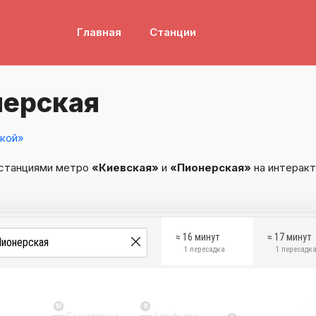
Главная
Станции
нерская
кой»
 станциями метро
«Киевская»
и
«Пионерская»
на интеракт
≈ 16 минут
≈ 17 минут
1 пересадка
1 пересадк
10
9
Селигерская
Алтуфьево