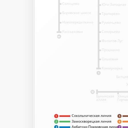
Солнцево
Юго-Западная
Боровское шоссе
Тропарёво
Новопеределкино
Румянцево
Саларьево
Рассказовка
8А
Филатов Луг
Прошкино
Ольховая
Коммунарка
1
Битцев
12
Бунинская
Улица
аллея
Горча
Сокольническая линия
5
1
Замоскворецкая линия
2
6
Арбатско-Покровская линия
3
7