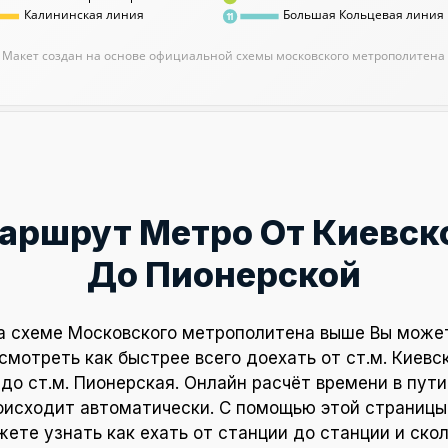
Калининская линия
Большая Кольцевая линия
11
Макет создан на основе официальной схемы московского метрополитена
аршрут Метро От Киевск
До Пионерской
а схеме Московского метрополитена выше Вы може
смотреть как быстрее всего доехать от ст.м. Киевс
до ст.м. Пионерская. Онлайн расчёт времени в пути
оисходит автоматически. С помощью этой страницы
ете узнать как ехать от станции до станции и ско