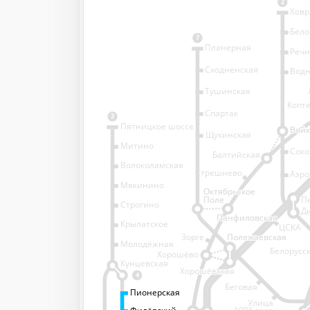
2
Хов
Бело
7
Планерная
Речн
Сходненская
Водн
Тушинская
Копт
Спартак
3
Пятницкое шоссе
Войк
Войк
Щукинская
Митино
Соко
Балтийская
Волоколамская
Стрешнево
Аэро
Аэро
Мякинино
Октябрьское
Октябрьское
Белорусски
Поле
Поле
П
Строгино
вокзал
Д
Панфиловская
Панфиловская
Крылатское
ЦСКА
Зорге
Полежаевская
Полежаевская
Молодёжная
Белорусс
Хорошёво
Кунцевская
Хорошёвская
Хорошёвская
4
Беговая
Пионерская
Пионерская
Улица
Филёвский
Филёвский