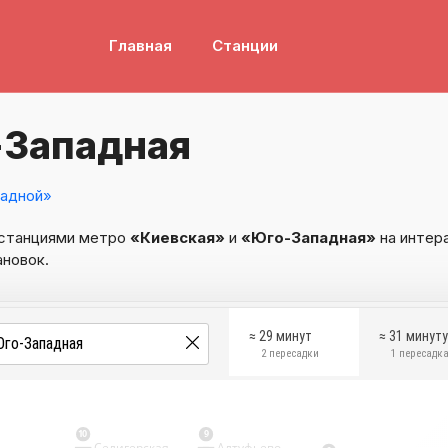
Главная
Станции
-Западная
адной»
 станциями метро
«Киевская»
и
«Юго-Западная»
на интер
ановок.
≈ 29 минут
≈ 31 минут
2 пересадки
1 пересадк
10
9
Селигерская
Алтуфьево