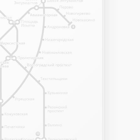
Шоссе Энтузиастов
Энтузиастов
Перово
Новогиреево
Авиамоторная
Авиамоторная
имская
имская
Новокосино
Площадь
Ильича
Андроновка
8
Нижегородская
Марксистская
Марксистская
Новохохловская
Пролетарская
Пролетарская
нская
нская
Волгоградский проспект
Волгоградский проспект
става
става
Текстильщики
Кузьминки
Угрешская
Рязанский
проспект
Кожуховская
Выхино
Печатники
15
Волжская
Косино
Лермонтовский