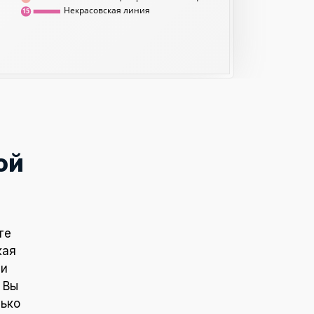
Некрасовская линия
15
ой
те
кая
ти
 Вы
лько