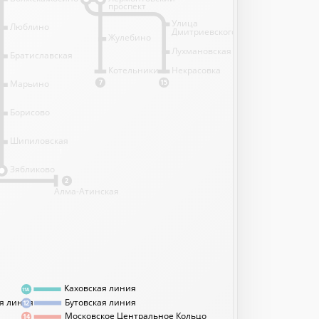
проспект
Улица
Люблино
Дмитриевского
Жулебино
Лухмановская
Братиславская
Котельники
Некрасовка
Марьино
7
15
Борисово
Шипиловская
1
Зябликово
2
Алма-Атинская
Каховская линия
11А
я линия
Бутовская линия
12
Московское Центральное Кольцо
14