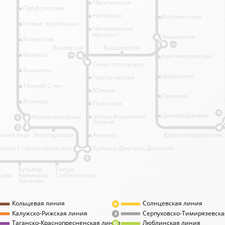
Нагатинская
Профсоюзная
Нагорная
Коломенская
Новые Черёмушки
Нахимовский
проспект
Каширская
Калужская
11А
Каховская
Варшавская
Беляево
Кантемировская
11А
Севастопольская
Коньково
Царицыно
Чертановская
Тёплый Стан
Южная
Орехово
Ясенево
Пражская
10
Домодедовская
Улица Академика
Новоясеневская
6
Янгеля
12
ский парк
Лесопарковая
Аннино
Красногвардейская
Улица Старокачаловская
Бульвар Дмитрия Донского
9
Бульвар
Улица
кова
Адмирала
Скобелевская
Ушакова
Кольцевая линия
Солнцевская линия
8А
Калужско-Рижская линия
Серпуховско-Тимирязевска
9
Таганско-Краснопресненская линия
Люблинская линия
10