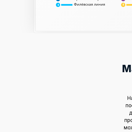
Филёвская линия
8
4
М
Н
по
д
пр
мож