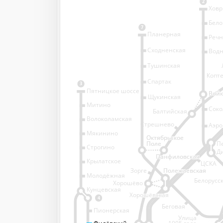
2
Хов
Бело
7
Планерная
Речн
Сходненская
Водн
Тушинская
Копт
Спартак
3
Пятницкое шоссе
Войк
Войк
Щукинская
Митино
Соко
Балтийская
Волоколамская
Стрешнево
Аэро
Аэро
Мякинино
Октябрьское
Октябрьское
Белорусски
Поле
Поле
П
Строгино
вокзал
Д
Панфиловская
Панфиловская
Крылатское
ЦСКА
Зорге
Полежаевская
Полежаевская
Молодёжная
Белорусс
Хорошёво
Кунцевская
Хорошёвская
Хорошёвская
4
Беговая
Пионерская
Улица
Филёвский
Филёвский