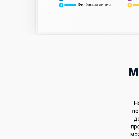
Филёвская линия
8
4
М
Н
по
д
пр
мож