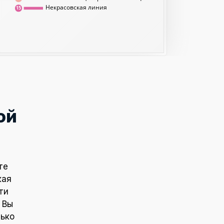
Некрасовская линия
15
ой
те
кая
ти
 Вы
лько