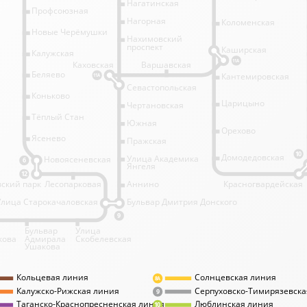
Нагатинская
Профсоюзная
Нагорная
Коломенская
Новые Черёмушки
Нахимовский
проспект
Каширская
Калужская
11А
Каховская
Варшавская
Беляево
Кантемировская
11А
Севастопольская
Коньково
Царицыно
Чертановская
Тёплый Стан
Южная
Орехово
Ясенево
Пражская
10
Домодедовская
Улица Академика
Новоясеневская
6
Янгеля
12
ский парк
Лесопарковая
Аннино
Красногвардейская
Улица Старокачаловская
Бульвар Дмитрия Донского
9
Бульвар
Улица
кова
Адмирала
Скобелевская
Ушакова
Кольцевая линия
Солнцевская линия
8А
Калужско-Рижская линия
Серпуховско-Тимирязевска
9
Таганско-Краснопресненская линия
Люблинская линия
10