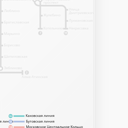
проспект
Улица
Люблино
Дмитриевского
Жулебино
Лухмановская
Братиславская
Котельники
Некрасовка
Марьино
7
15
Борисово
Шипиловская
1
Зябликово
2
Алма-Атинская
Каховская линия
11А
я линия
Бутовская линия
12
Московское Центральное Кольцо
14