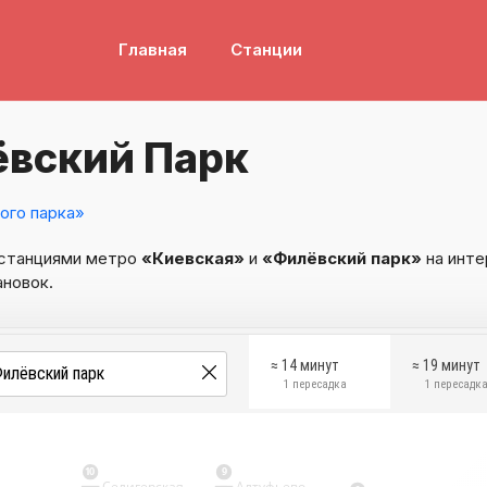
Главная
Станции
ёвский Парк
ого парка»
 станциями метро
«Киевская»
и
«Филёвский парк»
на инте
ановок.
≈ 14 минут
≈ 19 минут
1 пересадка
1 пересадк
10
9
Селигерская
Алтуфьево