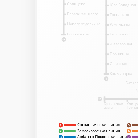
Солнцево
Юго-Западная
Боровское шоссе
Тропарёво
Новопеределкино
Румянцево
Саларьево
Рассказовка
8А
Филатов Луг
Прошкино
Ольховая
Коммунарка
1
Битцев
12
Бунинская
Улица
аллея
Горча
Сокольническая линия
5
1
Замоскворецкая линия
2
6
Арбатско-Покровская линия
3
7