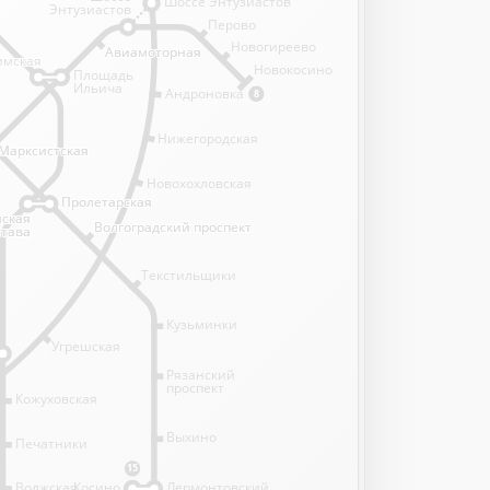
Шоссе Энтузиастов
Энтузиастов
Перово
Новогиреево
Авиамоторная
Авиамоторная
имская
имская
Новокосино
Площадь
Ильича
Андроновка
8
Нижегородская
Марксистская
Марксистская
Новохохловская
Пролетарская
Пролетарская
нская
нская
Волгоградский проспект
Волгоградский проспект
става
става
Текстильщики
Кузьминки
Угрешская
Рязанский
проспект
Кожуховская
Выхино
Печатники
15
Волжская
Косино
Лермонтовский