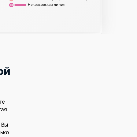
Некрасовская линия
15
ой
те
кая
и
 Вы
лько