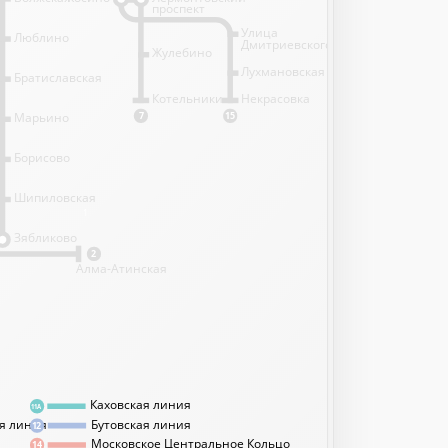
проспект
Улица
Люблино
Дмитриевского
Жулебино
Лухмановская
Братиславская
Котельники
Некрасовка
Марьино
7
15
Борисово
Шипиловская
1
Зябликово
2
Алма-Атинская
Каховская линия
11А
я линия
Бутовская линия
12
Московское Центральное Кольцо
14