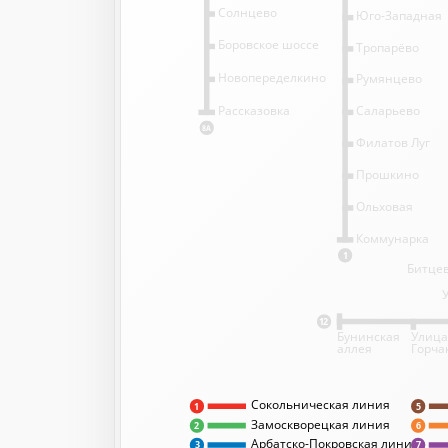
Солнцево
Юго-Западная
Боровское шоссе
Тропарёво
Новопеределкино
Румянцево
Саларьево
Рассказовка
8А
Филатов Луг
Прошкино
Ольховая
Коммунарка
1
Битцев
12
Бунинская
Улица
аллея
Горча
Сокольническая линия
5
1
Замоскворецкая линия
2
6
Арбатско-Покровская линия
3
7