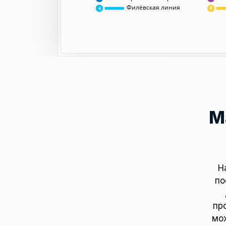
Филёвская линия
8
4
М
Н
по
пр
мож