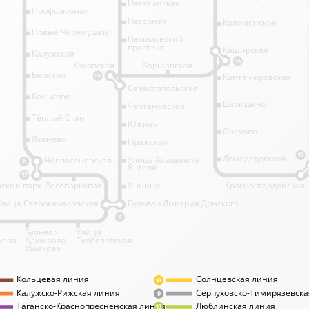
Нагатинская
Профсоюзная
Нагорная
Коломенская
Новые Черёмушки
Нахимовский
проспект
Каширская
Калужская
11А
Каховская
Варшавская
Беляево
Кантемировская
11А
Севастопольская
Коньково
Царицыно
Чертановская
Тёплый Стан
Южная
Орехово
Ясенево
Пражская
10
Домодедовская
Улица Академика
Новоясеневская
6
Янгеля
12
ский парк
Лесопарковая
Аннино
Красногвардейская
Улица Старокачаловская
Бульвар Дмитрия Донского
9
Бульвар
Улица
кова
Адмирала
Скобелевская
Ушакова
Кольцевая линия
Солнцевская линия
8А
Калужско-Рижская линия
Серпуховско-Тимирязевска
9
Таганско-Краснопресненская линия
Люблинская линия
10