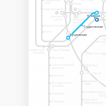
1905 года
парк
Шелепиха
Шелепиха
Международная
Выставочная
11
4
Киевская
Киевская
Киевская
Киевская
Деловой
Деловой
центр
центр
Багратионовская
Студенческая
Студенческая
Студенческая
Студенческая
Фили
Кутузовская
Кутузовская
Кутузовская
Кутузовская
Па
культу
Славянский
Парк Победы
бульвар
Фрунзенская
Ок
Минская
Ломоносовский
Лужники
проспект
Спортивная
Спортивная
Раменки
Воробьёвы
Воробьёвы
Мичуринский
горы
горы
проспект
Университет
Университет
Пло
Озёрная
Гага
Проспект
Говорово
Вернадского