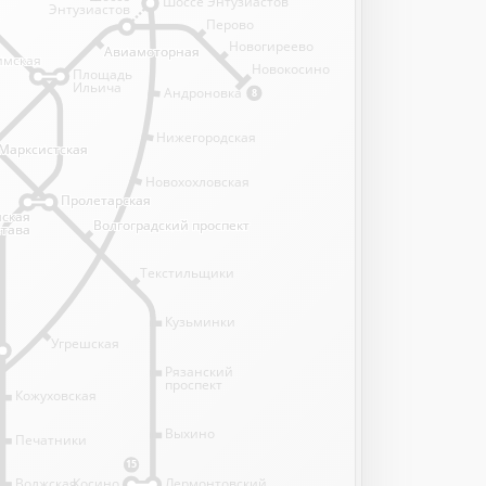
Шоссе Энтузиастов
Энтузиастов
Перово
Новогиреево
Авиамоторная
Авиамоторная
имская
имская
Новокосино
Площадь
Ильича
Андроновка
8
Нижегородская
Марксистская
Марксистская
Новохохловская
Пролетарская
Пролетарская
нская
нская
Волгоградский проспект
Волгоградский проспект
става
става
Текстильщики
Кузьминки
Угрешская
Рязанский
проспект
Кожуховская
Выхино
Печатники
15
Волжская
Косино
Лермонтовский