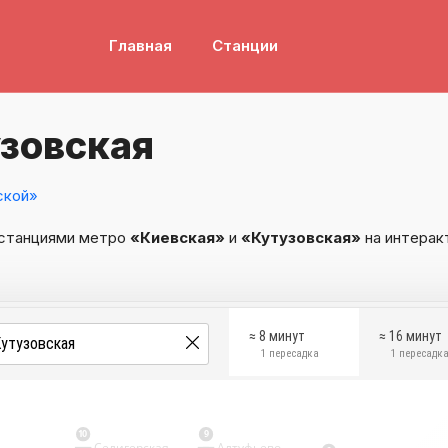
Главная
Станции
зовская
ской»
 станциями метро
«Киевская»
и
«Кутузовская»
на интерак
≈ 8 минут
≈ 16 минут
1 пересадка
1 пересадк
10
9
Селигерская
Алтуфьево