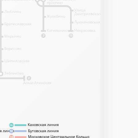
проспект
Улица
Люблино
Дмитриевского
Жулебино
Лухмановская
Братиславская
Котельники
Некрасовка
Марьино
7
15
Борисово
Шипиловская
1
Зябликово
2
Алма-Атинская
Каховская линия
11А
я линия
Бутовская линия
12
Московское Центральное Кольцо
14