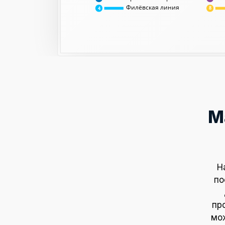
Филёвская линия
8
4
М
Н
по
пр
мож