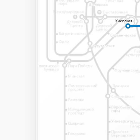
1905 года
парк
Шелепиха
Шелепиха
Международная
Выставочная
11
4
Киевская
Киевская
Киевская
Киевская
Деловой
Деловой
центр
центр
Багратионовская
Студенческая
Студенческая
Фили
Кутузовская
Кутузовская
Па
культу
Славянский
Парк Победы
бульвар
Фрунзенская
Ок
Минская
Ломоносовский
Лужники
проспект
Спортивная
Спортивная
Раменки
Воробьёвы
Воробьёвы
Мичуринский
горы
горы
проспект
Университет
Университет
Пло
Озёрная
Гага
Проспект
Говорово
Вернадского