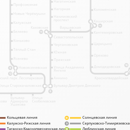
Нагатинская
Профсоюзная
Нагорная
Коломенская
Новые Черёмушки
Нахимовский
проспект
Каширская
Калужская
11А
Каховская
Варшавская
Беляево
Кантемировская
11А
Севастопольская
Коньково
Царицыно
Чертановская
Тёплый Стан
Южная
Орехово
Ясенево
Пражская
10
Домодедовская
Улица Академика
Новоясеневская
6
Янгеля
12
ский парк
Лесопарковая
Аннино
Красногвардейская
Улица Старокачаловская
Бульвар Дмитрия Донского
9
Бульвар
Улица
кова
Адмирала
Скобелевская
Ушакова
Кольцевая линия
Солнцевская линия
8А
Калужско-Рижская линия
Серпуховско-Тимирязевска
9
Таганско-Краснопресненская линия
Люблинская линия
10