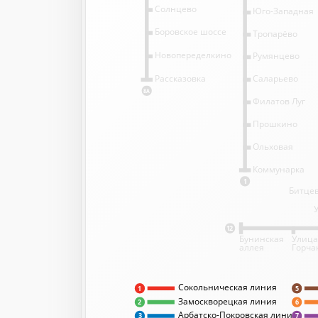
Солнцево
Юго-Западная
Боровское шоссе
Тропарёво
Новопеределкино
Румянцево
Саларьево
Рассказовка
8А
Филатов Луг
Прошкино
Ольховая
Коммунарка
1
Битцев
12
Бунинская
Улица
аллея
Горча
Сокольническая линия
5
1
Замоскворецкая линия
2
6
Арбатско-Покровская линия
3
7