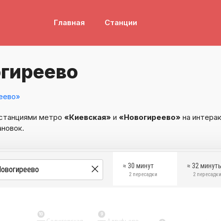
Главная
Станции
огиреево
еево»
 станциями метро
«Киевская»
и
«Новогиреево»
на интерак
ановок.
≈ 30 минут
≈ 32 минут
2 пересадки
2 пересадк
10
9
Селигерская
Алтуфьево