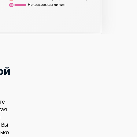
Некрасовская линия
15
ой
те
кая
и
 Вы
лько