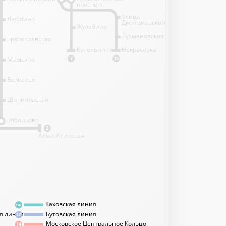
проспект
Улица
Люблино
Дмитриевского
Жулебино
Лухмановская
Братиславская
Котельники
Некрасовка
Марьино
7
15
Борисово
Шипиловская
1
Зябликово
2
Алма-Атинская
Каховская линия
11А
я линия
Бутовская линия
12
Московское Центральное Кольцо
14