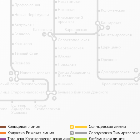
Нагатинская
Профсоюзная
Нагорная
Коломенская
Новые Черёмушки
Нахимовский
проспект
Каширская
Калужская
11А
Каховская
Варшавская
Беляево
Кантемировская
11А
Севастопольская
Коньково
Царицыно
Чертановская
Тёплый Стан
Южная
Орехово
Ясенево
Пражская
10
Домодедовская
Улица Академика
Новоясеневская
6
Янгеля
12
ский парк
Лесопарковая
Аннино
Красногвардейская
Улица Старокачаловская
Бульвар Дмитрия Донского
9
Бульвар
Улица
кова
Адмирала
Скобелевская
Ушакова
Кольцевая линия
Солнцевская линия
8А
Калужско-Рижская линия
Серпуховско-Тимирязевска
9
Таганско-Краснопресненская линия
Люблинская линия
10