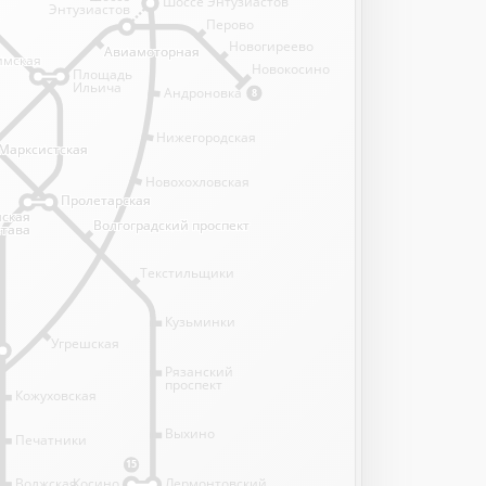
Шоссе Энтузиастов
Энтузиастов
Перово
Новогиреево
Авиамоторная
Авиамоторная
имская
имская
Новокосино
Площадь
Ильича
Андроновка
8
Нижегородская
Марксистская
Марксистская
Новохохловская
Пролетарская
Пролетарская
нская
нская
Волгоградский проспект
Волгоградский проспект
става
става
Текстильщики
Кузьминки
Угрешская
Рязанский
проспект
Кожуховская
Выхино
Печатники
15
Волжская
Косино
Лермонтовский