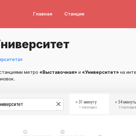
Главная
Станции
Университет
ерситета»
 станциями метро
«Выставочная»
и
«Университет»
на инт
ановок.
≈ 31 минуту
≈ 34 минут
1 пересадка
3 пересадк
10
9
Селигерская
Алтуфьево