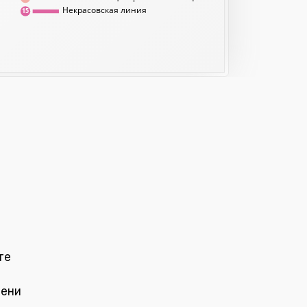
Некрасовская линия
15
те
мени