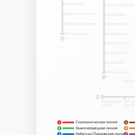
Солнцево
Юго-Западная
Боровское шоссе
Тропарёво
Новопеределкино
Румянцево
Саларьево
Рассказовка
8А
Филатов Луг
Прошкино
Ольховая
Коммунарка
1
Битцев
12
Бунинская
Улица
аллея
Горча
Сокольническая линия
5
1
Замоскворецкая линия
2
6
Арбатско-Покровская линия
3
7