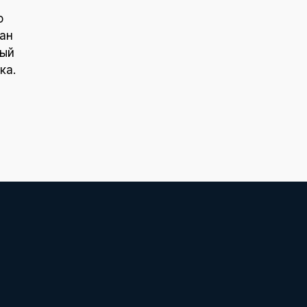
о
ан
ный
ка.