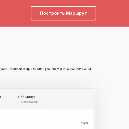
Построить Маршрут
ерактивной карте метро ниже и рассчитали
ы
≈ 35 минут
и
2 пересадки