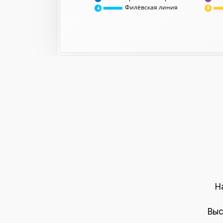
Филёвская линия
8
4
Н
Выс