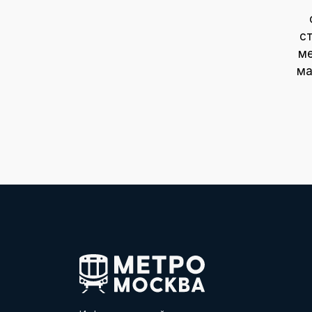
с
ме
ма