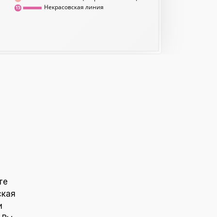
Некрасовская линия
15
те
ская
и