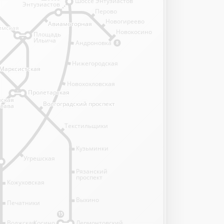
Шоссе Энтузиастов
Энтузиастов
Перово
Новогиреево
Авиамоторная
Авиамоторная
имская
имская
Новокосино
Площадь
Ильича
Андроновка
8
Нижегородская
Марксистская
Марксистская
Новохохловская
Пролетарская
Пролетарская
нская
нская
Волгоградский проспект
Волгоградский проспект
става
става
Текстильщики
Кузьминки
Угрешская
Рязанский
проспект
Кожуховская
Выхино
Печатники
15
Волжская
Косино
Лермонтовский