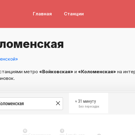
Главная
Станции
оломенская
енской»
 станциями метро
«Войковская»
и
«Коломенская»
на инте
ановок.
≈ 31 минуту
Без пересадок
10
9
Селигерская
Алтуфьево