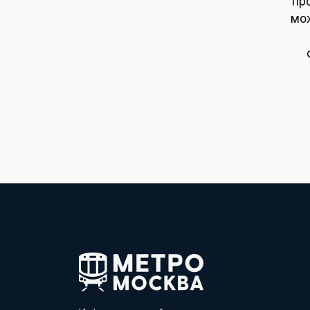
пр
мож