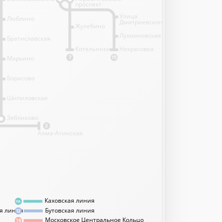
проспект
Улица
Люблино
Дмитриевского
Жулебино
Лухмановская
Братиславская
Котельники
Некрасовка
Марьино
7
15
Борисово
Шипиловская
1
Зябликово
2
Алма-Атинская
Каховская линия
11А
я линия
Бутовская линия
12
Московское Центральное Кольцо
14