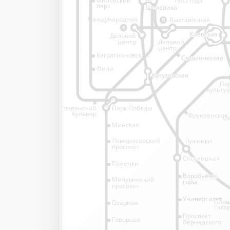
1905 года
парк
Шелепиха
Шелепиха
Международная
Выставочная
11
4
Киевская
Киевская
Деловой
Деловой
центр
центр
Багратионовская
Студенческая
Студенческая
Фили
Кутузовская
Кутузовская
Па
культу
Славянский
Парк Победы
бульвар
Фрунзенская
Ок
Минская
Ломоносовский
Лужники
проспект
Спортивная
Спортивная
Раменки
Воробьёвы
Воробьёвы
Мичуринский
горы
горы
проспект
Университет
Университет
Пло
Озёрная
Гага
Проспект
Говорово
Вернадского