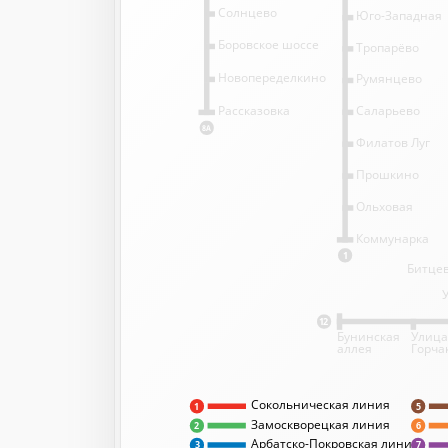
Солнцево
Юго-Западная
Боровское шоссе
Тропарёво
Новопеределкино
Румянцево
Саларьево
Рассказовка
8А
Филатов Луг
Прошкино
Ольховая
Коммунарка
1
Битцев
12
Бунинская
Улица
аллея
Горча
Сокольническая линия
5
1
Замоскворецкая линия
2
6
Арбатско-Покровская линия
3
7