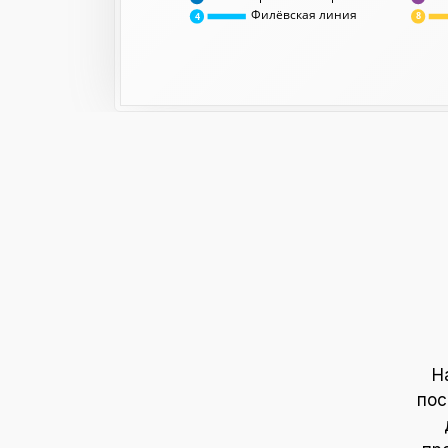
Филёвская линия
8
4
Н
пос