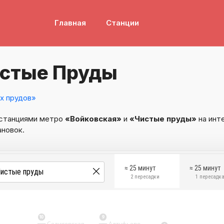
Главная
Станции
истые Пруды
х прудов»
 станциями метро
«Войковская»
и
«Чистые пруды»
на инт
ановок.
≈ 25 минут
≈ 25 минут
2 пересадки
1 пересадк
10
9
Селигерская
Алтуфьево