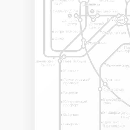
1905 года
парк
Шелепиха
Шелепиха
Международная
Выставочная
11
4
Киевская
Киевская
Деловой
Деловой
центр
центр
Багратионовская
Студенческая
Студенческая
Фили
Кутузовская
Кутузовская
Па
культу
Славянский
Парк Победы
бульвар
Фрунзенская
Ок
Минская
Ломоносовский
Лужники
проспект
Спортивная
Спортивная
Раменки
Воробьёвы
Воробьёвы
Мичуринский
горы
горы
проспект
Университет
Университет
Пло
Озёрная
Гага
Проспект
Говорово
Вернадского