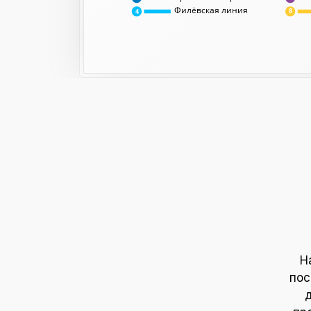
Филёвская линия
8
4
Н
пос
д