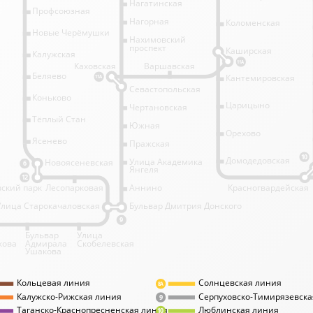
Нагатинская
Профсоюзная
Нагорная
Коломенская
Новые Черёмушки
Нахимовский
проспект
Каширская
Калужская
11А
Каховская
Варшавская
Беляево
Кантемировская
11А
Севастопольская
Коньково
Царицыно
Чертановская
Тёплый Стан
Южная
Орехово
Ясенево
Пражская
10
Домодедовская
Улица Академика
Новоясеневская
6
Янгеля
12
ский парк
Лесопарковая
Аннино
Красногвардейская
Улица Старокачаловская
Бульвар Дмитрия Донского
9
Бульвар
Улица
кова
Адмирала
Скобелевская
Ушакова
Кольцевая линия
Солнцевская линия
8А
Калужско-Рижская линия
Серпуховско-Тимирязевска
9
Таганско-Краснопресненская линия
Люблинская линия
10