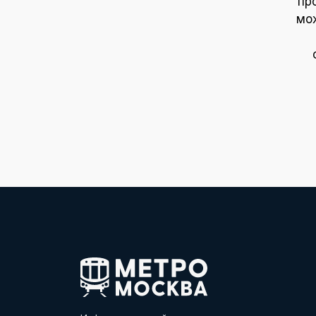
пр
мож