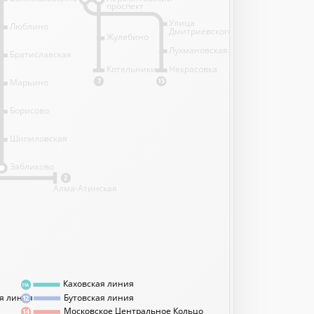
проспект
Улица
Люблино
Дмитриевского
Жулебино
Лухмановская
Братиславская
Котельники
Некрасовка
Марьино
7
15
Борисово
Шипиловская
1
Зябликово
2
Алма-Атинская
Каховская линия
11А
я линия
Бутовская линия
12
Московское Центральное Кольцо
14