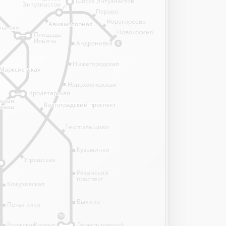
Шоссе Энтузиастов
Энтузиастов
Перово
Новогиреево
Авиамоторная
Авиамоторная
имская
имская
Новокосино
Площадь
Ильича
Андроновка
8
Нижегородская
Марксистская
Марксистская
Новохохловская
Пролетарская
Пролетарская
нская
нская
Волгоградский проспект
Волгоградский проспект
става
става
Текстильщики
Кузьминки
Угрешская
Рязанский
проспект
Кожуховская
Выхино
Печатники
15
Волжская
Косино
Лермонтовский