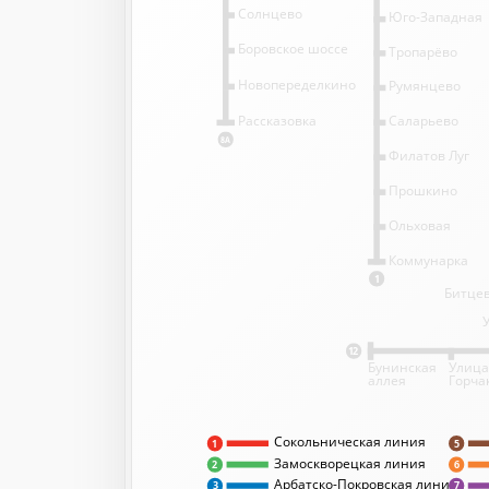
Солнцево
Юго-Западная
Боровское шоссе
Тропарёво
Новопеределкино
Румянцево
Саларьево
Рассказовка
8А
Филатов Луг
Прошкино
Ольховая
Коммунарка
1
Битцев
12
Бунинская
Улица
аллея
Горча
Сокольническая линия
5
1
Замоскворецкая линия
2
6
Арбатско-Покровская линия
3
7