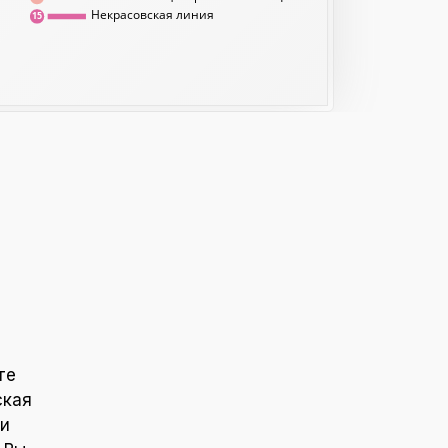
Некрасовская линия
15
те
ская
ти