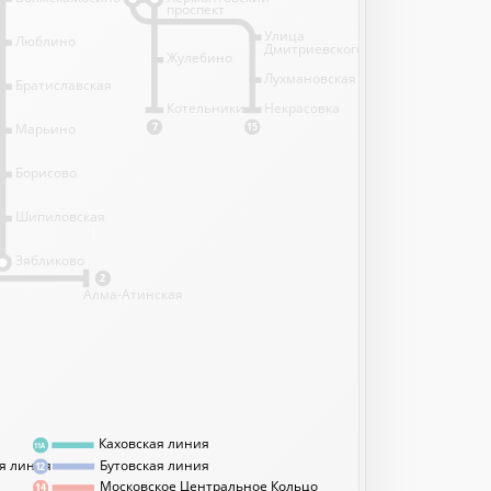
проспект
Улица
Люблино
Дмитриевского
Жулебино
Лухмановская
Братиславская
Котельники
Некрасовка
Марьино
7
15
Борисово
Шипиловская
1
Зябликово
2
Алма-Атинская
Каховская линия
11А
я линия
Бутовская линия
12
Московское Центральное Кольцо
14