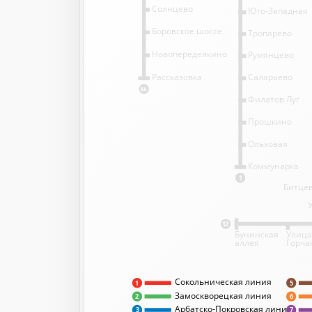
Солнцево
Юго-Западная
Боровское шоссе
Тропарёво
Новопеределкино
Румянцево
Саларьево
Рассказовка
8А
Филатов Луг
Прошкино
Ольховая
Коммунарка
1
Битцев
12
Бунинская
Улица
аллея
Горча
Сокольническая линия
5
1
Замоскворецкая линия
2
6
Арбатско-Покровская линия
3
7