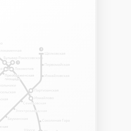
но
3
елокаменная
Щёлковская
Бульвар Рокоссовского
1
Первомайская
ая
Локомотив
Преображенская
Преображенская
Измайловская
й, Ярославский и
площадь
площадь
кзалы
кольники
Партизанская
осельская
Измайлово
ская
Семёновская
Семёновская
ский вокзал
Электрозаводская
Электрозаводская
Бауманская
Соколиная Гора
рская
рская
Шоссе