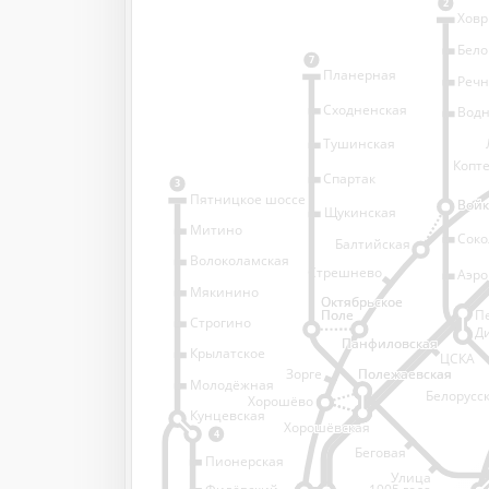
2
Хов
Бело
7
Планерная
Речн
Сходненская
Водн
Тушинская
Копт
Спартак
3
Пятницкое шоссе
Войк
Войк
Щукинская
Митино
Соко
Балтийская
Волоколамская
Стрешнево
Аэро
Аэро
Мякинино
Октябрьское
Октябрьское
Белорусски
Поле
Поле
П
Строгино
вокзал
Д
Панфиловская
Панфиловская
Крылатское
ЦСКА
Зорге
Полежаевская
Полежаевская
Молодёжная
Белорусс
Хорошёво
Кунцевская
Хорошёвская
Хорошёвская
4
Беговая
Пионерская
Улица
Филёвский