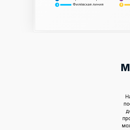
Филёвская линия
8
4
М
Н
по
д
пр
мож