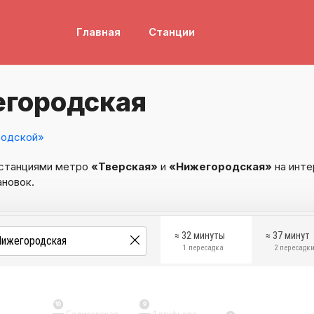
Главная
Станции
егородская
родской»
 станциями метро
«Тверская»
и
«Нижегородская»
на инте
ановок.
≈ 32 минуты
≈ 37 минут
1 пересадка
2 пересадк
10
9
Селигерская
Алтуфьево