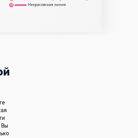
Некрасовская линия
15
ой
те
кая
ти
 Вы
лько