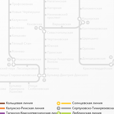
Нагатинская
Профсоюзная
Нагорная
Коломенская
Новые Черёмушки
Нахимовский
проспект
Каширская
Калужская
11А
Каховская
Варшавская
Беляево
Кантемировская
11А
Севастопольская
Коньково
Царицыно
Чертановская
Тёплый Стан
Южная
Орехово
Ясенево
Пражская
10
Домодедовская
Улица Академика
Новоясеневская
6
Янгеля
12
ский парк
Лесопарковая
Аннино
Красногвардейская
Улица Старокачаловская
Бульвар Дмитрия Донского
9
Бульвар
Улица
кова
Адмирала
Скобелевская
Ушакова
Кольцевая линия
Солнцевская линия
8А
Калужско-Рижская линия
Серпуховско-Тимирязевска
9
Таганско-Краснопресненская линия
Люблинская линия
10