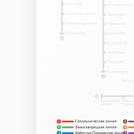
Солнцево
Юго-Западная
Боровское шоссе
Тропарёво
Новопеределкино
Румянцево
Саларьево
Рассказовка
8А
Филатов Луг
Прошкино
Ольховая
Коммунарка
1
Битцев
12
Бунинская
Улица
аллея
Горча
Сокольническая линия
5
1
Замоскворецкая линия
2
6
Арбатско-Покровская линия
3
7