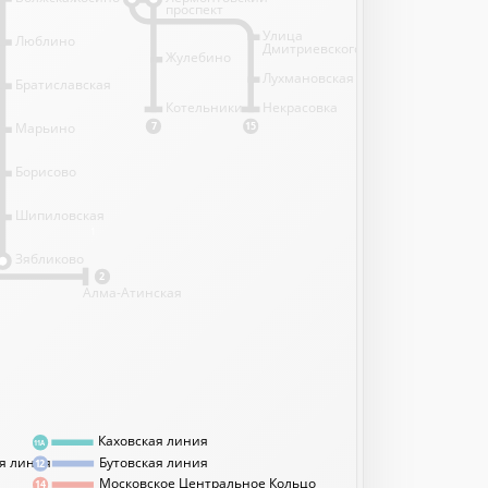
проспект
Улица
Люблино
Дмитриевского
Жулебино
Лухмановская
Братиславская
Котельники
Некрасовка
Марьино
7
15
Борисово
Шипиловская
1
Зябликово
2
Алма-Атинская
Каховская линия
11А
я линия
Бутовская линия
12
Московское Центральное Кольцо
14