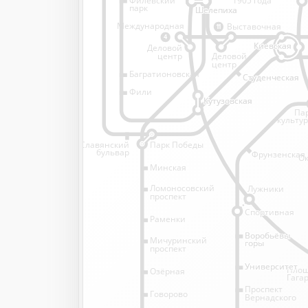
1905 года
парк
Шелепиха
Шелепиха
Международная
Выставочная
11
4
Киевская
Киевская
Деловой
Деловой
центр
центр
Багратионовская
Студенческая
Студенческая
Фили
Кутузовская
Кутузовская
Па
культу
Славянский
Парк Победы
бульвар
Фрунзенская
Ок
Минская
Ломоносовский
Лужники
проспект
Спортивная
Спортивная
Раменки
Воробьёвы
Воробьёвы
Мичуринский
горы
горы
проспект
Университет
Университет
Пло
Озёрная
Гага
Проспект
Говорово
Вернадского