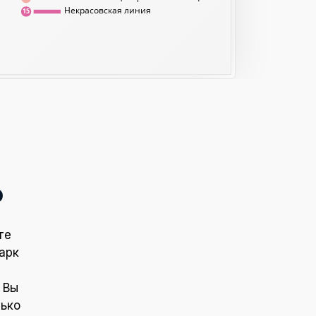
Некрасовская линия
15
о
те
арк
 Вы
лько