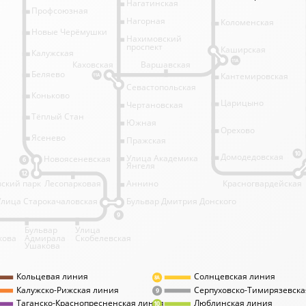
Нагатинская
Профсоюзная
Нагорная
Коломенская
Новые Черёмушки
Нахимовский
проспект
Каширская
Калужская
11А
Каховская
Варшавская
Беляево
Кантемировская
11А
Севастопольская
Коньково
Царицыно
Чертановская
Тёплый Стан
Южная
Орехово
Ясенево
Пражская
10
Домодедовская
Улица Академика
Новоясеневская
6
Янгеля
12
ский парк
Лесопарковая
Аннино
Красногвардейская
Улица Старокачаловская
Бульвар Дмитрия Донского
9
Бульвар
Улица
кова
Адмирала
Скобелевская
Ушакова
Кольцевая линия
Солнцевская линия
8А
Калужско-Рижская линия
Серпуховско-Тимирязевска
9
Таганско-Краснопресненская линия
Люблинская линия
10