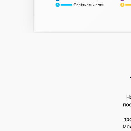
Филёвская линия
8
4
Н
по
пр
мож