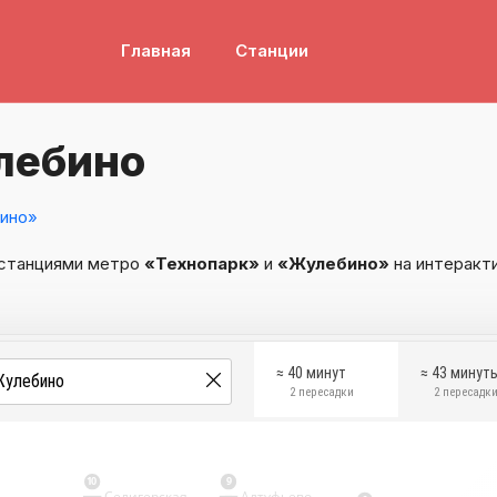
Главная
Станции
лебино
ино»
 станциями метро
«Технопарк»
и
«Жулебино»
на интеракт
≈ 40 минут
≈ 43 минут
2 пересадки
2 пересадк
10
9
Селигерская
Алтуфьево