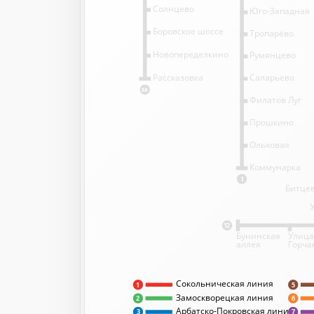
Солнцево
Юго-Западная
Боровское шоссе
Тропарёво
Новопеределкино
Румянцево
Саларьево
Рассказовка
8А
Филатов Луг
Прошкино
Ольховая
Коммунарка
1
Битцев
12
Бунинская
Улица
аллея
Горча
Сокольническая линия
5
1
Замоскворецкая линия
2
6
Арбатско-Покровская линия
3
7