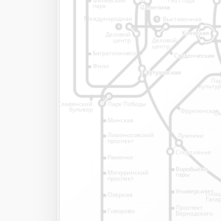
1905 года
парк
Шелепиха
Шелепиха
Международная
Выставочная
11
4
Киевская
Киевская
Деловой
Деловой
центр
центр
Багратионовская
Студенческая
Студенческая
Фили
Кутузовская
Кутузовская
Па
культу
Славянский
Парк Победы
бульвар
Фрунзенская
Ок
Минская
Ломоносовский
Лужники
проспект
Спортивная
Спортивная
Раменки
Воробьёвы
Воробьёвы
Мичуринский
горы
горы
проспект
Университет
Университет
Пло
Озёрная
Гага
Проспект
Говорово
Вернадского