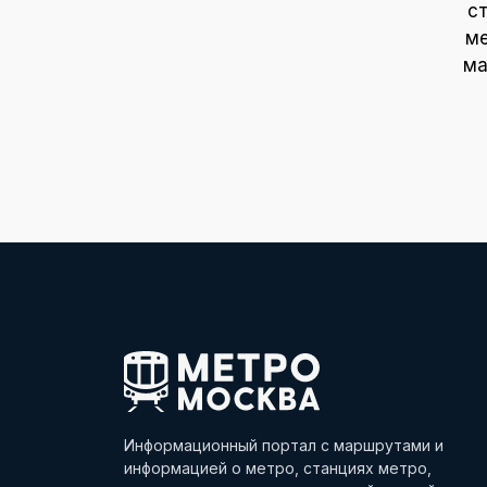
с
ме
ма
Информационный портал с маршрутами и
информацией о метро, станциях метро,