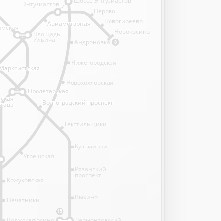
Шоссе Энтузиастов
Энтузиастов
Перово
Новогиреево
Авиамоторная
Авиамоторная
имская
имская
Новокосино
Площадь
Ильича
Андроновка
8
Нижегородская
Марксистская
Марксистская
Новохохловская
Пролетарская
Пролетарская
нская
нская
Волгоградский проспект
Волгоградский проспект
става
става
Текстильщики
Кузьминки
Угрешская
Рязанский
проспект
Кожуховская
Выхино
Печатники
15
Волжская
Косино
Лермонтовский