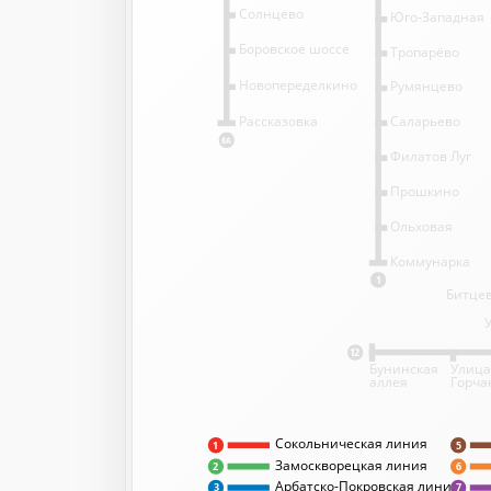
Солнцево
Юго-Западная
Боровское шоссе
Тропарёво
Новопеределкино
Румянцево
Саларьево
Рассказовка
8А
Филатов Луг
Прошкино
Ольховая
Коммунарка
1
Битцев
12
Бунинская
Улица
аллея
Горча
Сокольническая линия
5
1
Замоскворецкая линия
2
6
Арбатско-Покровская линия
3
7