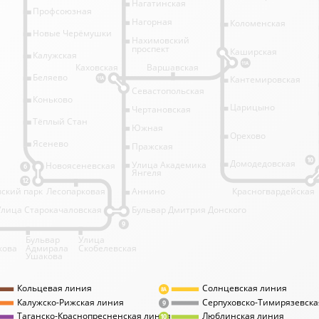
Нагатинская
Профсоюзная
Нагорная
Коломенская
Новые Черёмушки
Нахимовский
проспект
Каширская
Калужская
11А
Каховская
Варшавская
Беляево
Кантемировская
11А
Севастопольская
Коньково
Царицыно
Чертановская
Тёплый Стан
Южная
Орехово
Ясенево
Пражская
10
Домодедовская
Улица Академика
Новоясеневская
6
Янгеля
12
ский парк
Лесопарковая
Аннино
Красногвардейская
Улица Старокачаловская
Бульвар Дмитрия Донского
9
Бульвар
Улица
кова
Адмирала
Скобелевская
Ушакова
Кольцевая линия
Солнцевская линия
8А
Калужско-Рижская линия
Серпуховско-Тимирязевска
9
Таганско-Краснопресненская линия
Люблинская линия
10