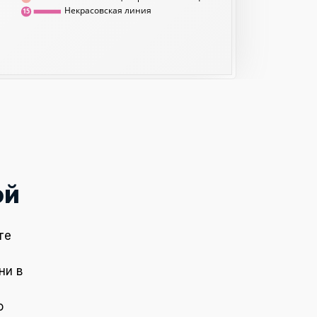
Некрасовская линия
15
ой
те
ни в
о