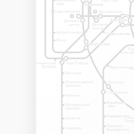
1905 года
парк
Шелепиха
Шелепиха
Международная
Выставочная
11
4
Киевская
Киевская
Деловой
Деловой
центр
центр
Багратионовская
Студенческая
Студенческая
Фили
Кутузовская
Кутузовская
Па
культу
Славянский
Парк Победы
бульвар
Фрунзенская
Ок
Минская
Ломоносовский
Лужники
проспект
Спортивная
Спортивная
Раменки
Воробьёвы
Воробьёвы
Мичуринский
горы
горы
проспект
Университет
Университет
Пло
Озёрная
Гага
Проспект
Говорово
Вернадского