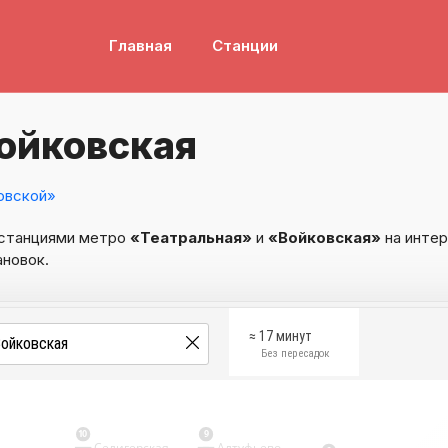
Главная
Станции
ойковская
овской»
 станциями метро
«Театральная»
и
«Войковская»
на интер
ановок.
≈ 17 минут
Без пересадок
10
9
Селигерская
Алтуфьево