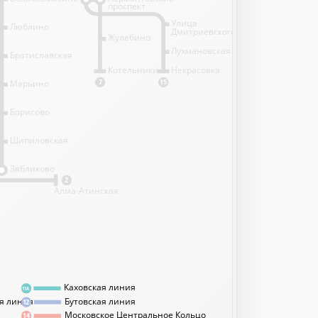
проспект
Улица
Люблино
Дмитриевского
Жулебино
Лухмановская
Братиславская
Котельники
Некрасовка
Марьино
7
15
Борисово
Шипиловская
1
Зябликово
2
Алма-Атинская
Каховская линия
11А
я линия
Бутовская линия
12
Московское Центральное Кольцо
14