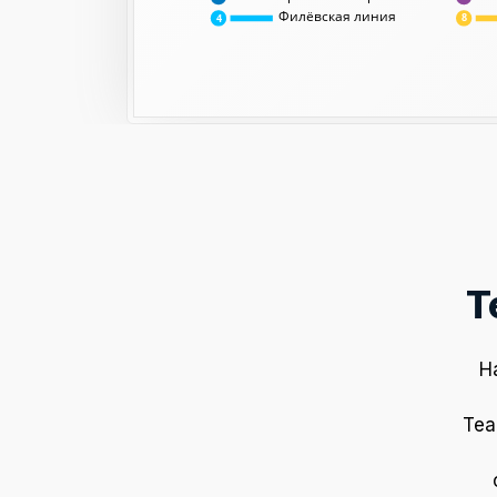
Филёвская линия
8
4
Т
Н
Теа