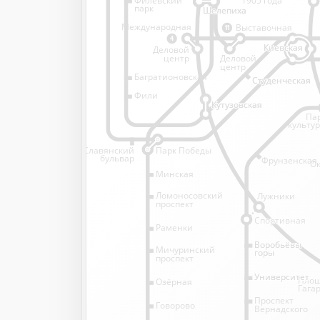
1905 года
парк
Шелепиха
Шелепиха
Международная
Выставочная
11
4
Киевская
Киевская
Деловой
Деловой
центр
центр
Багратионовская
Студенческая
Студенческая
Фили
Кутузовская
Кутузовская
Па
культу
Славянский
Парк Победы
бульвар
Фрунзенская
Ок
Минская
Ломоносовский
Лужники
проспект
Спортивная
Спортивная
Раменки
Воробьёвы
Воробьёвы
Мичуринский
горы
горы
проспект
Университет
Университет
Пло
Озёрная
Гага
Проспект
Говорово
Вернадского