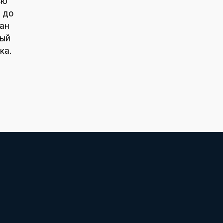
ью
 до
ан
ный
ка.