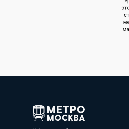
в
эт
с
ме
ма