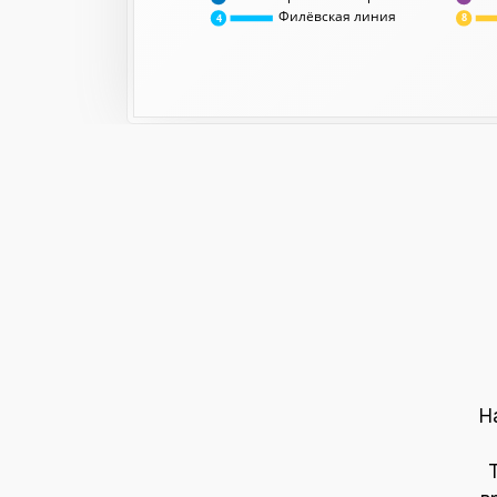
Филёвская линия
8
4
Н