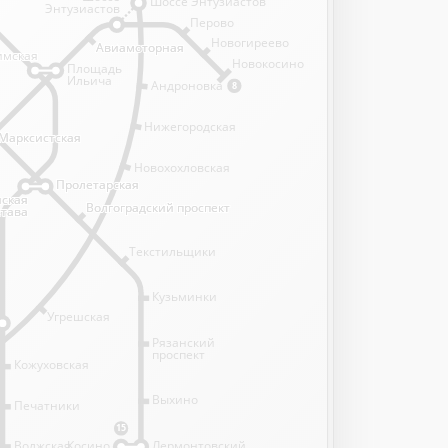
Шоссе Энтузиастов
Энтузиастов
Перово
Новогиреево
Авиамоторная
Авиамоторная
имская
имская
Новокосино
Площадь
Ильича
Андроновка
8
Нижегородская
Марксистская
Марксистская
Новохохловская
Пролетарская
Пролетарская
нская
нская
Волгоградский проспект
Волгоградский проспект
става
става
Текстильщики
Кузьминки
Угрешская
Рязанский
проспект
Кожуховская
Выхино
Печатники
15
Волжская
Косино
Лермонтовский