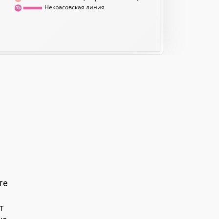
Некрасовская линия
15
те
т