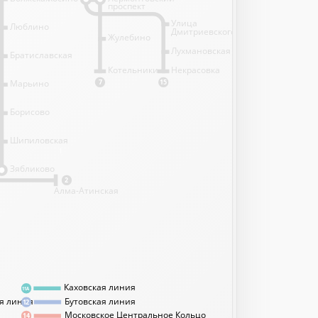
проспект
Улица
Люблино
Дмитриевского
Жулебино
Лухмановская
Братиславская
Котельники
Некрасовка
Марьино
7
15
Борисово
Шипиловская
1
Зябликово
2
Алма-Атинская
Каховская линия
11А
я линия
Бутовская линия
12
Московское Центральное Кольцо
14