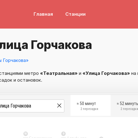
Главная
Станции
лица Горчакова
ы Горчакова»
 станциями метро
«Театральная»
и
«Улица Горчакова»
на 
садок и остановок.
≈ 50 минут
≈ 52 минут
2 пересадки
2 пересадк
10
9
Селигерская
Алтуфьево