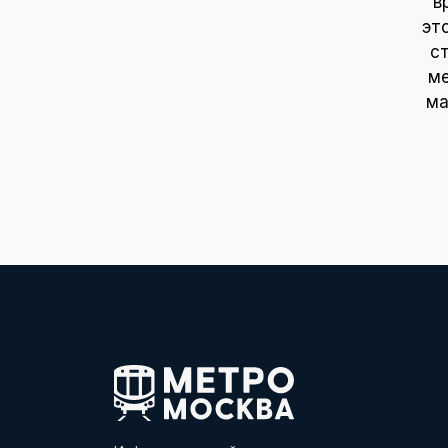
в
эт
с
ме
ма