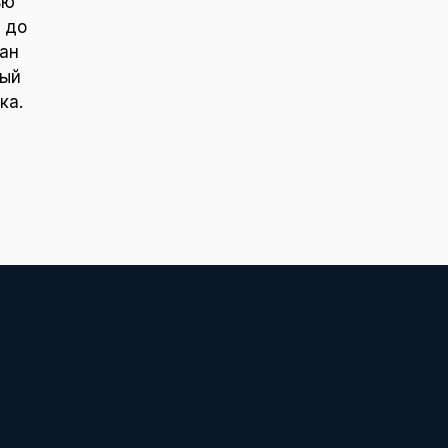
ью
 до
ан
ный
ка.