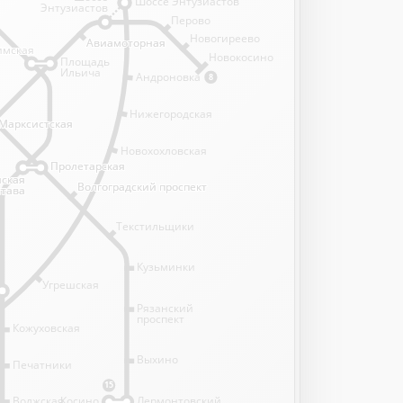
Шоссе Энтузиастов
Энтузиастов
Перово
Новогиреево
Авиамоторная
Авиамоторная
имская
имская
Новокосино
Площадь
Ильича
Андроновка
8
Нижегородская
Марксистская
Марксистская
Новохохловская
Пролетарская
Пролетарская
нская
нская
Волгоградский проспект
Волгоградский проспект
става
става
Текстильщики
Кузьминки
Угрешская
Рязанский
проспект
Кожуховская
Выхино
Печатники
15
Волжская
Косино
Лермонтовский