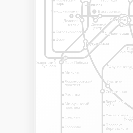
1905 года
парк
Шелепиха
Шелепиха
Международная
Выставочная
11
4
Киевская
Киевская
Деловой
Деловой
центр
центр
Багратионовская
Студенческая
Студенческая
Фили
Кутузовская
Кутузовская
Па
культу
Славянский
Парк Победы
бульвар
Фрунзенская
Ок
Минская
Ломоносовский
Лужники
проспект
Спортивная
Спортивная
Раменки
Воробьёвы
Воробьёвы
Мичуринский
горы
горы
проспект
Университет
Университет
Пло
Озёрная
Гага
Проспект
Говорово
Вернадского