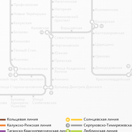
Нагатинская
Профсоюзная
Нагорная
Коломенская
Новые Черёмушки
Нахимовский
проспект
Каширская
Калужская
11А
Каховская
Варшавская
Беляево
Кантемировская
11А
Севастопольская
Коньково
Царицыно
Чертановская
Тёплый Стан
Южная
Орехово
Ясенево
Пражская
10
Домодедовская
Улица Академика
Новоясеневская
6
Янгеля
12
ский парк
Лесопарковая
Аннино
Красногвардейская
Улица Старокачаловская
Бульвар Дмитрия Донского
9
Бульвар
Улица
кова
Адмирала
Скобелевская
Ушакова
Кольцевая линия
Солнцевская линия
8А
Калужско-Рижская линия
Серпуховско-Тимирязевска
9
Таганско-Краснопресненская линия
Люблинская линия
10