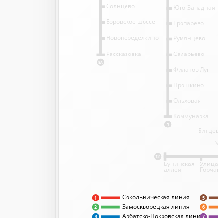
Солнцево
Юго-Западная
Боровское шоссе
Тропарёво
Новопеределкино
Румянцево
Саларьево
Рассказовка
8А
Филатов Луг
Прошкино
Ольховая
Коммунарка
1
Битцев
12
Бунинская
Улица
аллея
Горча
Сокольническая линия
5
1
Замоскворецкая линия
2
6
Арбатско-Покровская линия
3
7