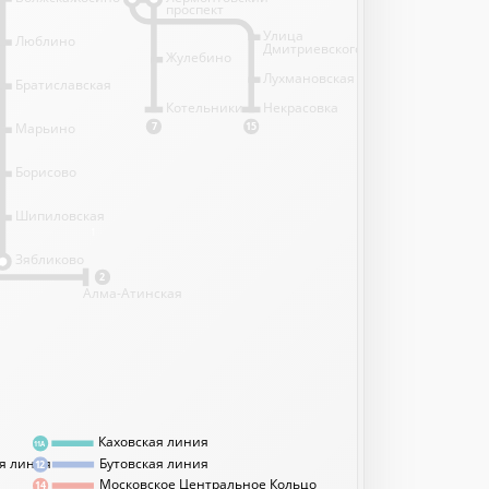
проспект
Улица
Люблино
Дмитриевского
Жулебино
Лухмановская
Братиславская
Котельники
Некрасовка
Марьино
7
15
Борисово
Шипиловская
1
Зябликово
2
Алма-Атинская
Каховская линия
11А
я линия
Бутовская линия
12
Московское Центральное Кольцо
14