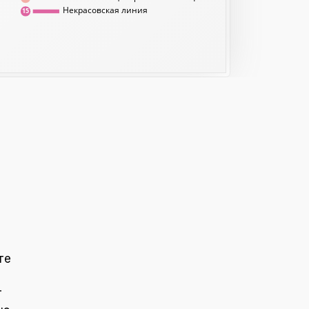
Некрасовская линия
15
те
т