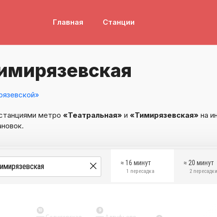
Главная
Станции
Тимирязевская
рязевской»
 станциями метро
«Театральная»
и
«Тимирязевская»
на и
ановок.
≈ 16 минут
≈ 20 минут
1 пересадка
2 пересадк
10
9
Селигерская
Алтуфьево