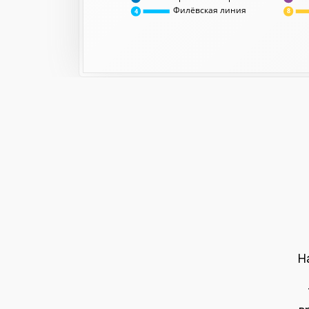
Филёвская линия
8
4
Н