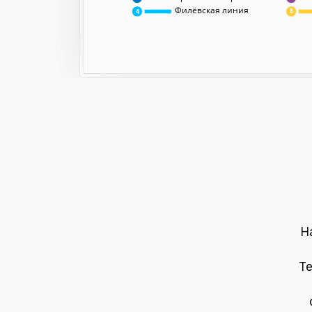
Филёвская линия
8
4
Н
Те