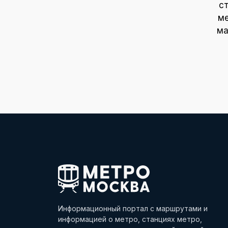
с
ме
ма
Информационный портал с маршрутами и
информацией о метро, станциях метро,