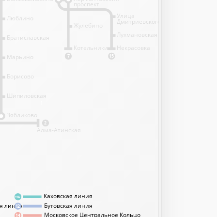
проспект
Улица
Люблино
Дмитриевского
Жулебино
Лухмановская
Братиславская
Котельники
Некрасовка
Марьино
7
15
Борисово
Шипиловская
1
Зябликово
2
Алма-Атинская
Каховская линия
11А
я линия
Бутовская линия
12
Московское Центральное Кольцо
14