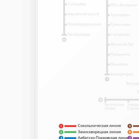
Солнцево
Юго-Западная
Боровское шоссе
Тропарёво
Новопеределкино
Румянцево
Саларьево
Рассказовка
8А
Филатов Луг
Прошкино
Ольховая
Коммунарка
1
Битцев
12
Бунинская
Улица
аллея
Горча
Сокольническая линия
5
1
Замоскворецкая линия
2
6
Арбатско-Покровская линия
3
7