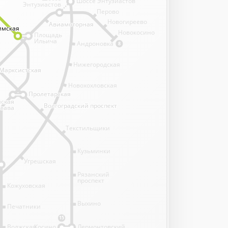
Шоссе Энтузиастов
Энтузиастов
Перово
Новогиреево
Авиамоторная
Авиамоторная
имская
имская
имская
имская
Новокосино
Площадь
Ильича
Андроновка
8
Нижегородская
Марксистская
Марксистская
Новохохловская
Пролетарская
Пролетарская
нская
нская
Волгоградский проспект
Волгоградский проспект
става
става
Текстильщики
Кузьминки
Угрешская
Рязанский
проспект
Кожуховская
Выхино
Печатники
15
Волжская
Косино
Лермонтовский