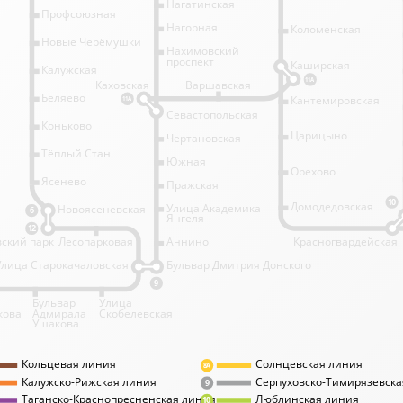
Нагатинская
Профсоюзная
Нагорная
Коломенская
Новые Черёмушки
Нахимовский
проспект
Каширская
Калужская
11А
Каховская
Варшавская
Беляево
Кантемировская
11А
Севастопольская
Коньково
Царицыно
Чертановская
Тёплый Стан
Южная
Орехово
Ясенево
Пражская
10
Домодедовская
Улица Академика
Новоясеневская
6
Янгеля
12
ский парк
Лесопарковая
Аннино
Красногвардейская
Улица Старокачаловская
Бульвар Дмитрия Донского
9
Бульвар
Улица
кова
Адмирала
Скобелевская
Ушакова
Кольцевая линия
Солнцевская линия
8А
Калужско-Рижская линия
Серпуховско-Тимирязевска
9
Таганско-Краснопресненская линия
Люблинская линия
10