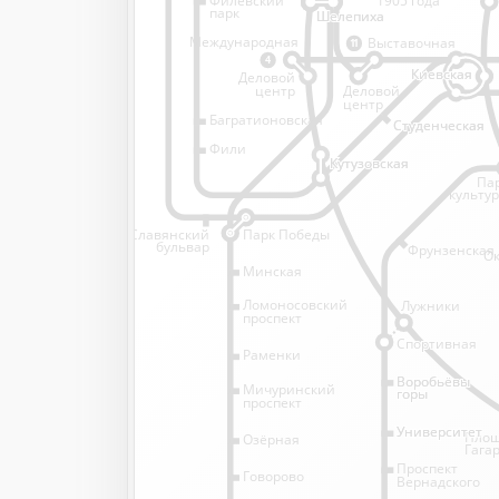
1905 года
парк
Шелепиха
Шелепиха
Международная
Выставочная
11
4
Киевская
Киевская
Деловой
Деловой
центр
центр
Багратионовская
Студенческая
Студенческая
Фили
Кутузовская
Кутузовская
Па
культу
Славянский
Парк Победы
бульвар
Фрунзенская
Ок
Минская
Ломоносовский
Лужники
проспект
Спортивная
Спортивная
Раменки
Воробьёвы
Воробьёвы
Мичуринский
горы
горы
проспект
Университет
Университет
Пло
Озёрная
Гага
Проспект
Говорово
Вернадского