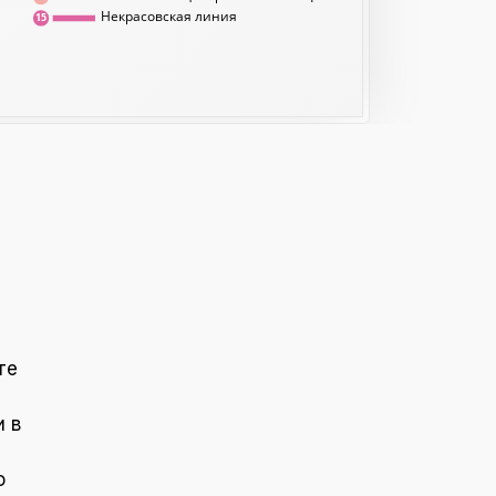
Некрасовская линия
15
й
те
и в
о