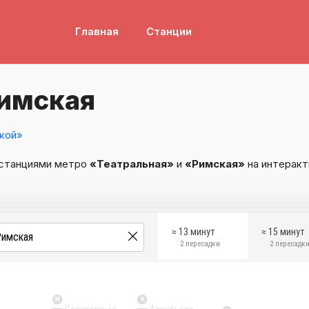
Главная
Станции
Римская
кой»
 станциями метро
«Театральная»
и
«Римская»
на интеракт
≈ 13 минут
≈ 15 минут
2 пересадки
2 пересадк
10
9
Селигерская
Алтуфьево