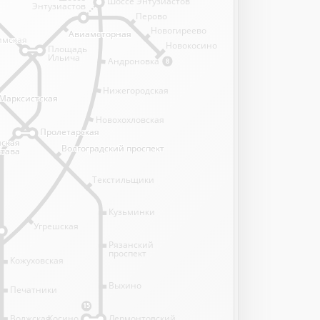
Шоссе Энтузиастов
Энтузиастов
Перово
Новогиреево
Авиамоторная
Авиамоторная
имская
имская
Новокосино
Площадь
Ильича
Андроновка
8
Нижегородская
Марксистская
Марксистская
Новохохловская
Пролетарская
Пролетарская
нская
нская
Волгоградский проспект
Волгоградский проспект
става
става
Текстильщики
Кузьминки
Угрешская
Рязанский
проспект
Кожуховская
Выхино
Печатники
15
Волжская
Косино
Лермонтовский