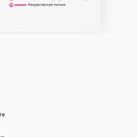
Некрасовская линия
15
те