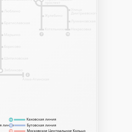
проспект
Улица
Люблино
Дмитриевского
Жулебино
Лухмановская
Братиславская
Котельники
Некрасовка
Марьино
7
15
Борисово
Шипиловская
1
Зябликово
2
Алма-Атинская
Каховская линия
11А
я линия
Бутовская линия
12
Московское Центральное Кольцо
14