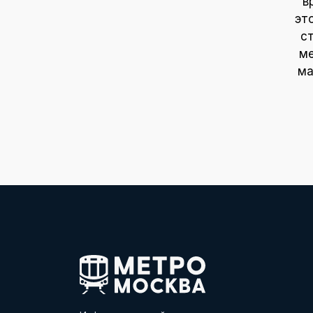
в
эт
с
ме
ма