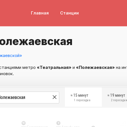
Главная
Станции
Полежаевская
жаевской»
 станциями метро
«Театральная»
и
«Полежаевская»
на ин
ановок.
≈ 15 минут
≈ 19 минут
1 пересадка
2 пересадк
10
9
Селигерская
Алтуфьево