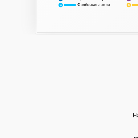
Филёвская линия
8
4
Н