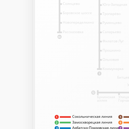
Солнцево
Юго-Западная
Боровское шоссе
Тропарёво
Новопеределкино
Румянцево
Саларьево
Рассказовка
8А
Филатов Луг
Прошкино
Ольховая
Коммунарка
1
Битцев
12
Бунинская
Улица
аллея
Горча
Сокольническая линия
5
1
Замоскворецкая линия
2
6
Арбатско-Покровская линия
3
7