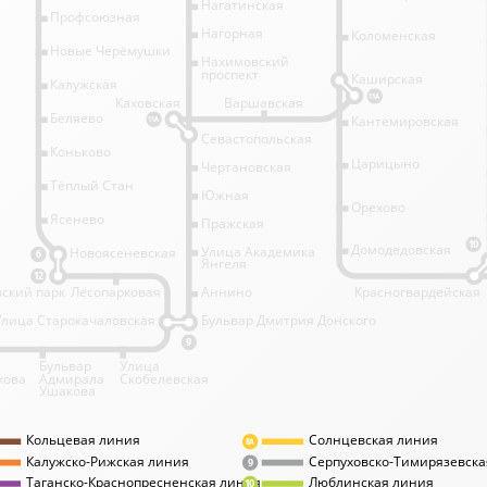
Нагатинская
Профсоюзная
Нагорная
Коломенская
Новые Черёмушки
Нахимовский
проспект
Каширская
Калужская
11А
Каховская
Варшавская
Беляево
Кантемировская
11А
Севастопольская
Коньково
Царицыно
Чертановская
Тёплый Стан
Южная
Орехово
Ясенево
Пражская
10
Домодедовская
Улица Академика
Новоясеневская
6
Янгеля
12
ский парк
Лесопарковая
Аннино
Красногвардейская
Улица Старокачаловская
Бульвар Дмитрия Донского
9
Бульвар
Улица
кова
Адмирала
Скобелевская
Ушакова
Кольцевая линия
Солнцевская линия
8А
Калужско-Рижская линия
Серпуховско-Тимирязевска
9
Таганско-Краснопресненская линия
Люблинская линия
10