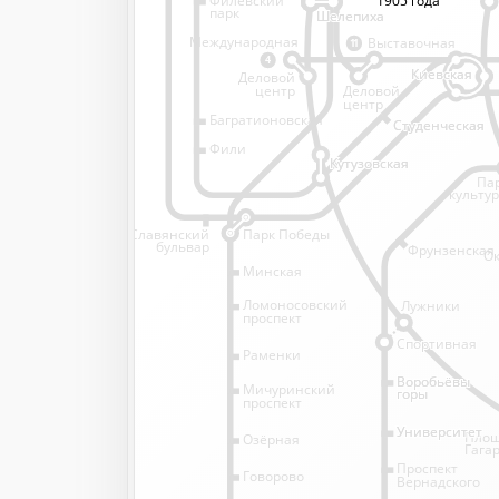
1905 года
1905 года
парк
Шелепиха
Шелепиха
Международная
Выставочная
11
4
Киевская
Киевская
Деловой
Деловой
центр
центр
Багратионовская
Студенческая
Студенческая
Фили
Кутузовская
Кутузовская
Па
культу
Славянский
Парк Победы
бульвар
Фрунзенская
Ок
Минская
Ломоносовский
Лужники
проспект
Спортивная
Спортивная
Раменки
Воробьёвы
Воробьёвы
Мичуринский
горы
горы
проспект
Университет
Университет
Пло
Озёрная
Гага
Проспект
Говорово
Вернадского