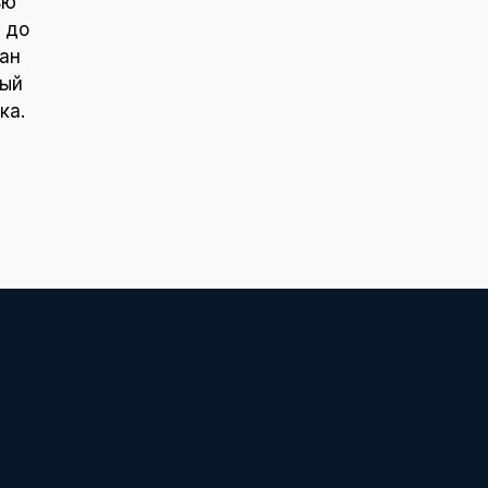
ью
 до
ан
ный
ка.