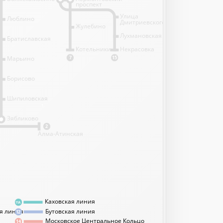
проспект
Улица
Люблино
Дмитриевского
Жулебино
Лухмановская
Братиславская
Котельники
Некрасовка
Марьино
7
15
Борисово
Шипиловская
1
Зябликово
2
Алма-Атинская
Каховская линия
11А
я линия
Бутовская линия
12
Московское Центральное Кольцо
14