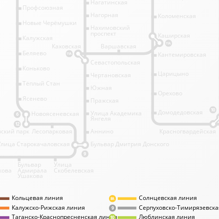
Нагатинская
Профсоюзная
Нагорная
Коломенская
Новые Черёмушки
Нахимовский
проспект
Каширская
Калужская
11А
Каховская
Варшавская
Беляево
Кантемировская
11А
Севастопольская
Коньково
Царицыно
Чертановская
Тёплый Стан
Южная
Орехово
Ясенево
Пражская
10
Домодедовская
Улица Академика
Новоясеневская
6
Янгеля
12
ский парк
Лесопарковая
Аннино
Красногвардейская
Улица Старокачаловская
Бульвар Дмитрия Донского
9
Бульвар
Улица
кова
Адмирала
Скобелевская
Ушакова
Кольцевая линия
Солнцевская линия
8А
Калужско-Рижская линия
Серпуховско-Тимирязевска
9
Таганско-Краснопресненская линия
Люблинская линия
10