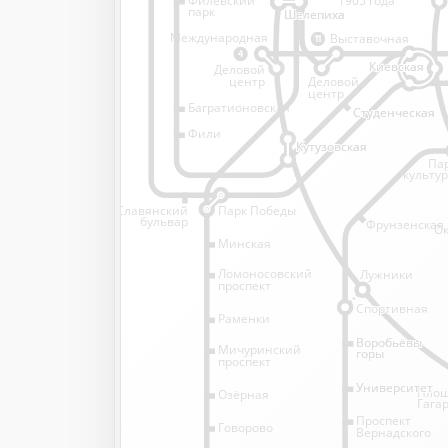
1905 года
парк
Шелепиха
Шелепиха
Международная
Выставочная
11
4
Киевская
Киевская
Деловой
Деловой
центр
центр
Багратионовская
Студенческая
Студенческая
Фили
Кутузовская
Кутузовская
Па
культу
Славянский
Парк Победы
бульвар
Фрунзенская
Ок
Минская
Ломоносовский
Лужники
проспект
Спортивная
Спортивная
Раменки
Воробьёвы
Воробьёвы
Мичуринский
горы
горы
проспект
Университет
Университет
Пло
Озёрная
Гага
Проспект
Говорово
Вернадского