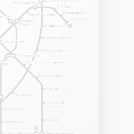
Шоссе Энтузиастов
Энтузиастов
Перово
Новогиреево
Авиамоторная
Авиамоторная
имская
имская
Новокосино
Площадь
Ильича
Андроновка
8
Нижегородская
Марксистская
Марксистская
Новохохловская
Пролетарская
Пролетарская
нская
нская
Волгоградский проспект
Волгоградский проспект
става
става
Текстильщики
Кузьминки
Угрешская
Рязанский
проспект
Кожуховская
Выхино
Печатники
15
Волжская
Косино
Лермонтовский