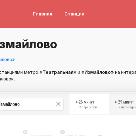
Главная
Станции
Измайлово
йлово»
 станциями метро
«Театральная»
и
«Измайлово»
на интера
ановок.
≈ 26 минут
≈ 29 минут
2 пересадки
2 пересадк
10
9
Селигерская
Алтуфьево