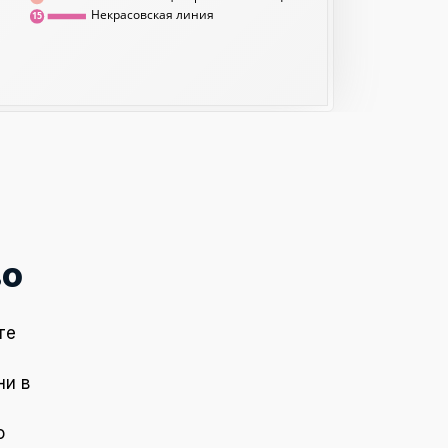
Некрасовская линия
15
во
те
ни в
о