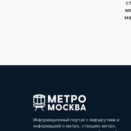
с
ме
ма
Информационный портал с маршрутами и
информацией о метро, станциях метро,