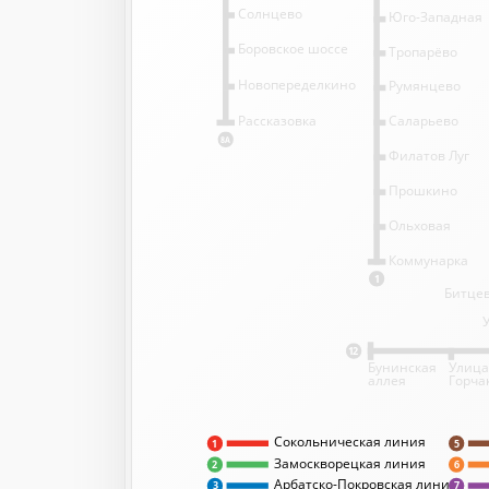
Солнцево
Юго-Западная
Боровское шоссе
Тропарёво
Новопеределкино
Румянцево
Саларьево
Рассказовка
8А
Филатов Луг
Прошкино
Ольховая
Коммунарка
1
Битцев
12
Бунинская
Улица
аллея
Горча
Сокольническая линия
5
1
Замоскворецкая линия
2
6
Арбатско-Покровская линия
3
7