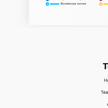
Филёвская линия
8
4
Т
Н
Теа