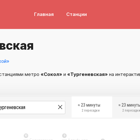
Главная
Станции
вская
кой»
 станциями метро
«Сокол»
и
«Тургеневская»
на интеракти
≈ 23 минуты
≈ 23 минут
2 пересадки
2 пересадк
10
9
Селигерская
Алтуфьево