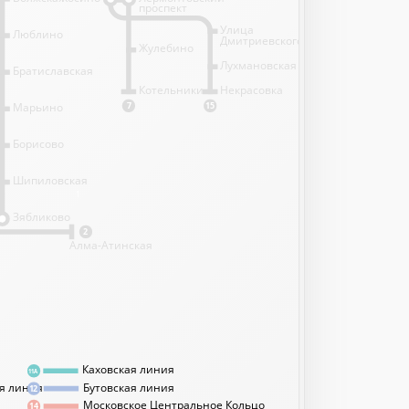
проспект
Улица
Люблино
Дмитриевского
Жулебино
Лухмановская
Братиславская
Котельники
Некрасовка
Марьино
7
15
Борисово
Шипиловская
1
Зябликово
2
Алма-Атинская
Каховская линия
11А
я линия
Бутовская линия
12
Московское Центральное Кольцо
14