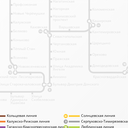
Нагатинская
Профсоюзная
Нагорная
Коломенская
Новые Черёмушки
Нахимовский
проспект
Каширская
Калужская
11А
Каховская
Варшавская
Беляево
Кантемировская
11А
Севастопольская
Коньково
Царицыно
Чертановская
Тёплый Стан
Южная
Орехово
Ясенево
Пражская
10
Домодедовская
Улица Академика
Новоясеневская
6
Янгеля
12
ский парк
Лесопарковая
Аннино
Красногвардейская
Улица Старокачаловская
Бульвар Дмитрия Донского
9
Бульвар
Улица
кова
Адмирала
Скобелевская
Ушакова
Кольцевая линия
Солнцевская линия
8А
Калужско-Рижская линия
Серпуховско-Тимирязевска
9
Таганско-Краснопресненская линия
Люблинская линия
10