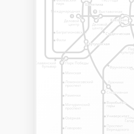
1905 года
парк
Шелепиха
Шелепиха
Международная
Выставочная
11
4
Киевская
Киевская
Деловой
Деловой
центр
центр
Багратионовская
Студенческая
Студенческая
Фили
Кутузовская
Кутузовская
Па
культу
Славянский
Парк Победы
бульвар
Фрунзенская
Ок
Минская
Ломоносовский
Лужники
проспект
Спортивная
Спортивная
Раменки
Воробьёвы
Воробьёвы
Мичуринский
горы
горы
проспект
Университет
Университет
Пло
Озёрная
Гага
Проспект
Говорово
Вернадского