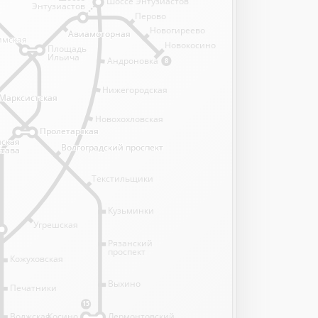
Шоссе Энтузиастов
Энтузиастов
Перово
Новогиреево
Авиамоторная
Авиамоторная
имская
имская
Новокосино
Площадь
Ильича
Андроновка
8
Нижегородская
Марксистская
Марксистская
Новохохловская
Пролетарская
Пролетарская
нская
нская
Волгоградский проспект
Волгоградский проспект
става
става
Текстильщики
Кузьминки
Угрешская
Рязанский
проспект
Кожуховская
Выхино
Печатники
15
Волжская
Косино
Лермонтовский