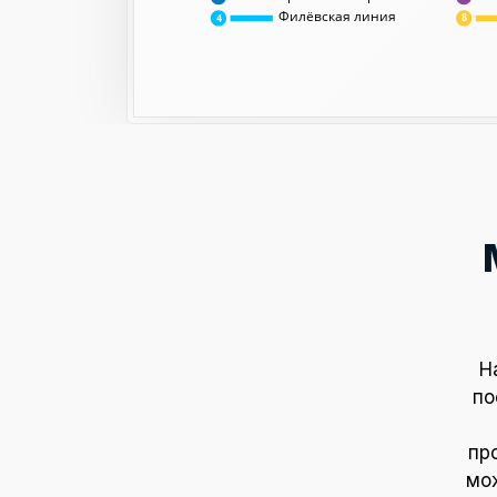
Филёвская линия
8
4
Н
по
пр
мож