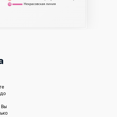
Некрасовская линия
15
а
те
 до
 Вы
лько