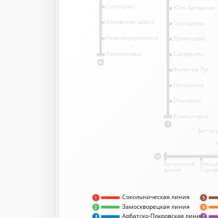
Солнцево
Юго-Западная
Боровское шоссе
Тропарёво
Новопеределкино
Румянцево
Саларьево
Рассказовка
8А
Филатов Луг
Прошкино
Ольховая
Коммунарка
1
Битцев
12
Бунинская
Улица
аллея
Горча
Сокольническая линия
5
1
Замоскворецкая линия
2
6
Арбатско-Покровская линия
3
7