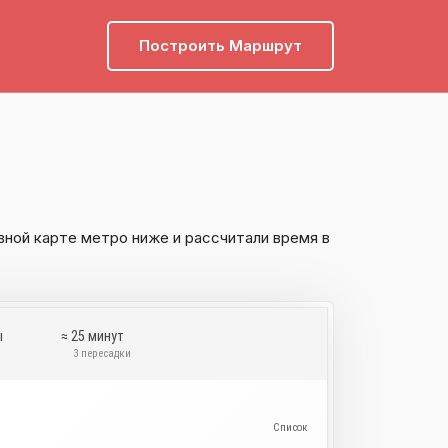
Построить Маршрут
вной карте метро ниже и рассчитали время в
ы
≈ 25 минут
и
3 пересадки