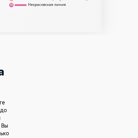
Некрасовская линия
15
а
те
 до
и
 Вы
лько