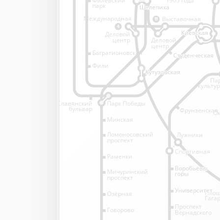
1905 года
парк
Шелепиха
Шелепиха
Международная
Выставочная
11
4
Киевская
Киевская
Деловой
Деловой
центр
центр
Багратионовская
Студенческая
Студенческая
Фили
Кутузовская
Кутузовская
Па
культу
Славянский
Парк Победы
бульвар
Фрунзенская
Ок
Минская
Ломоносовский
Лужники
проспект
Спортивная
Спортивная
Раменки
Воробьёвы
Воробьёвы
Мичуринский
горы
горы
проспект
Университет
Университет
Пло
Озёрная
Гага
Проспект
Говорово
Вернадского