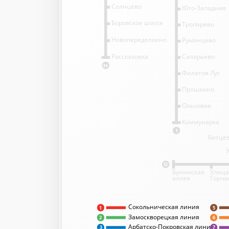
Солнцево
Юго-Западная
Боровское шоссе
Тропарёво
Новопеределкино
Румянцево
Саларьево
Рассказовка
8А
Филатов Луг
Прошкино
Ольховая
Коммунарка
1
Битцев
12
Бунинская
Улица
аллея
Горча
Сокольническая линия
5
1
Замоскворецкая линия
2
6
Арбатско-Покровская линия
3
7