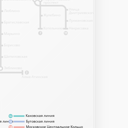
проспект
Улица
Люблино
Дмитриевского
Жулебино
Лухмановская
Братиславская
Котельники
Некрасовка
Марьино
7
15
Борисово
Шипиловская
1
Зябликово
2
Алма-Атинская
Каховская линия
11А
я линия
Бутовская линия
12
Московское Центральное Кольцо
14