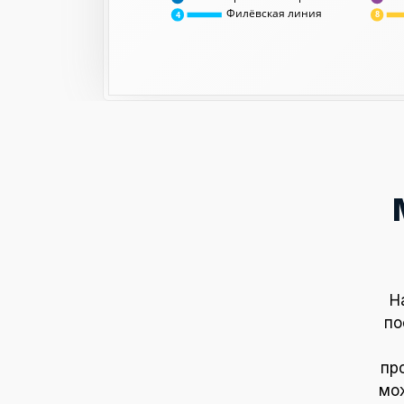
Филёвская линия
8
4
Н
по
пр
мож