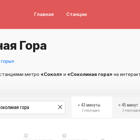
Главная
Станции
ая Гора
 горы»
 станциями метро
«Сокол»
и
«Соколиная гора»
на интерак
≈ 43 минуты
≈ 45 минут
2 пересадки
2 пересадк
10
9
Селигерская
Алтуфьево