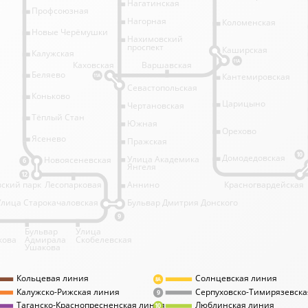
Нагатинская
Профсоюзная
Нагорная
Коломенская
Новые Черёмушки
Нахимовский
проспект
Каширская
Калужская
11А
Каховская
Варшавская
Беляево
Кантемировская
11А
Севастопольская
Коньково
Царицыно
Чертановская
Тёплый Стан
Южная
Орехово
Ясенево
Пражская
10
Домодедовская
Улица Академика
Новоясеневская
6
Янгеля
12
ский парк
Лесопарковая
Аннино
Красногвардейская
Улица Старокачаловская
Бульвар Дмитрия Донского
9
Бульвар
Улица
кова
Адмирала
Скобелевская
Ушакова
Кольцевая линия
Солнцевская линия
8А
Калужско-Рижская линия
Серпуховско-Тимирязевска
9
Таганско-Краснопресненская линия
Люблинская линия
10