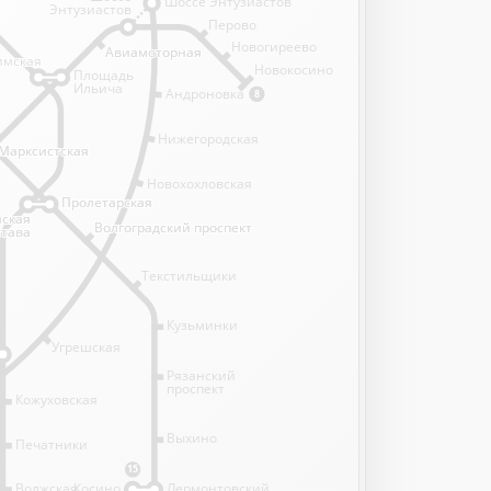
Шоссе Энтузиастов
Энтузиастов
Перово
Новогиреево
Авиамоторная
Авиамоторная
имская
имская
Новокосино
Площадь
Ильича
Андроновка
8
Нижегородская
Марксистская
Марксистская
Новохохловская
Пролетарская
Пролетарская
нская
нская
Волгоградский проспект
Волгоградский проспект
става
става
Текстильщики
Кузьминки
Угрешская
Рязанский
проспект
Кожуховская
Выхино
Печатники
15
Волжская
Косино
Лермонтовский