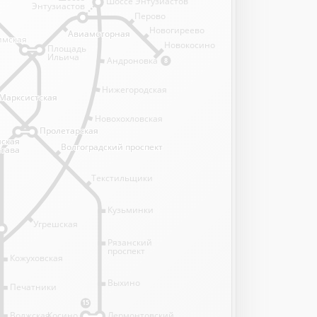
Шоссе Энтузиастов
Энтузиастов
Перово
Новогиреево
Авиамоторная
Авиамоторная
имская
имская
Новокосино
Площадь
Ильича
Андроновка
8
Нижегородская
Марксистская
Марксистская
Новохохловская
Пролетарская
Пролетарская
нская
нская
Волгоградский проспект
Волгоградский проспект
става
става
Текстильщики
Кузьминки
Угрешская
Рязанский
проспект
Кожуховская
Выхино
Печатники
15
Волжская
Косино
Лермонтовский