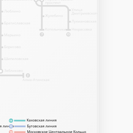
проспект
Улица
Люблино
Дмитриевского
Жулебино
Лухмановская
Братиславская
Котельники
Некрасовка
Марьино
7
15
Борисово
Шипиловская
1
Зябликово
2
Алма-Атинская
Каховская линия
11А
я линия
Бутовская линия
12
Московское Центральное Кольцо
14