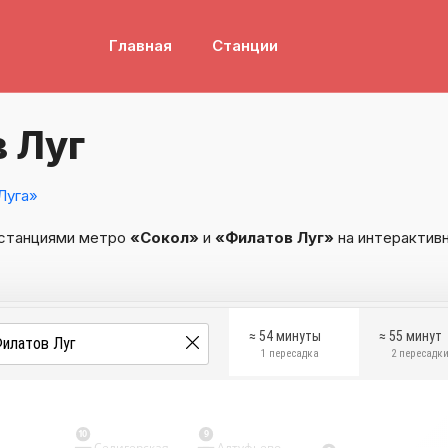
Главная
Станции
 Луг
Луга»
 станциями метро
«Сокол»
и
«Филатов Луг»
на интерактивн
≈ 54 минуты
≈ 55 минут
1 пересадка
2 пересадк
10
9
Селигерская
Алтуфьево