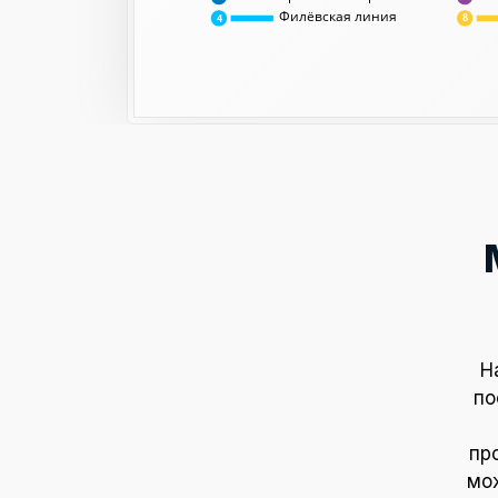
Филёвская линия
8
4
Н
по
пр
мож