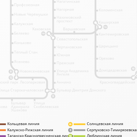
Нагатинская
Профсоюзная
Нагорная
Коломенская
Новые Черёмушки
Нахимовский
проспект
Каширская
Калужская
11А
Каховская
Варшавская
Беляево
Кантемировская
11А
Севастопольская
Коньково
Царицыно
Чертановская
Тёплый Стан
Южная
Орехово
Ясенево
Пражская
10
Домодедовская
Улица Академика
Новоясеневская
6
Янгеля
12
ский парк
Лесопарковая
Аннино
Красногвардейская
Улица Старокачаловская
Бульвар Дмитрия Донского
9
Бульвар
Улица
кова
Адмирала
Скобелевская
Ушакова
Кольцевая линия
Солнцевская линия
8А
Калужско-Рижская линия
Серпуховско-Тимирязевска
9
Таганско-Краснопресненская линия
Люблинская линия
10