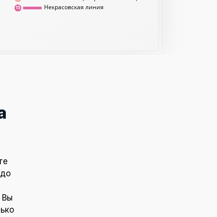
Некрасовская линия
15
а
те
 до
 Вы
лько