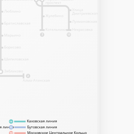
проспект
Улица
Люблино
Дмитриевского
Жулебино
Лухмановская
Братиславская
Котельники
Некрасовка
Марьино
7
15
Борисово
Шипиловская
1
Зябликово
2
Алма-Атинская
Каховская линия
11А
я линия
Бутовская линия
12
Московское Центральное Кольцо
14