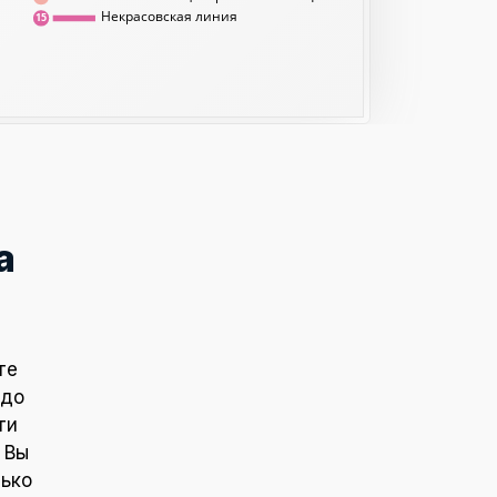
Некрасовская линия
15
а
те
 до
ти
 Вы
лько