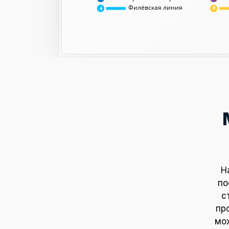
Филёвская линия
8
4
Н
по
с
пр
мож