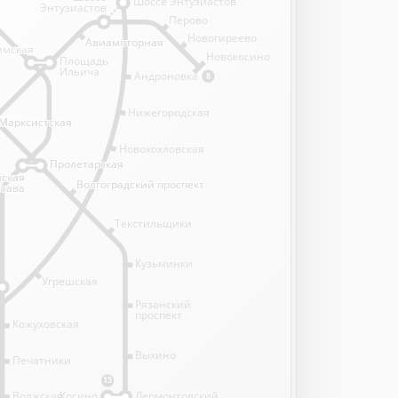
Шоссе Энтузиастов
Энтузиастов
Перово
Новогиреево
Авиамоторная
Авиамоторная
имская
имская
Новокосино
Площадь
Ильича
Андроновка
8
Нижегородская
Марксистская
Марксистская
Новохохловская
Пролетарская
Пролетарская
нская
нская
Волгоградский проспект
Волгоградский проспект
става
става
Текстильщики
Кузьминки
Угрешская
Рязанский
проспект
Кожуховская
Выхино
Печатники
15
Волжская
Косино
Лермонтовский