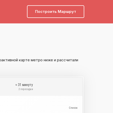
Построить Маршрут
рактивной карте метро ниже и рассчитали
у
≈ 31 минуту
и
2 пересадки