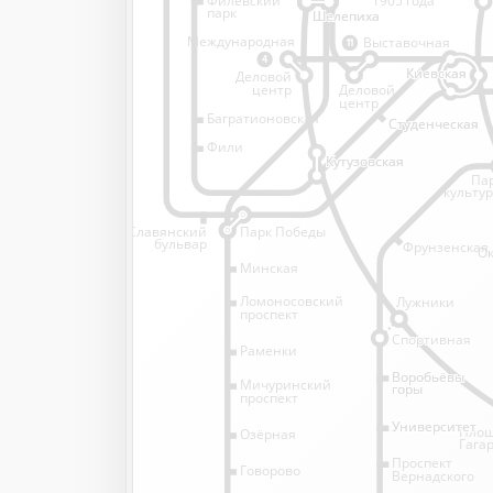
1905 года
парк
Шелепиха
Шелепиха
Международная
Выставочная
11
4
Киевская
Киевская
Деловой
Деловой
центр
центр
Багратионовская
Студенческая
Студенческая
Фили
Кутузовская
Кутузовская
Па
культу
Славянский
Парк Победы
бульвар
Фрунзенская
Ок
Минская
Ломоносовский
Лужники
проспект
Спортивная
Спортивная
Раменки
Воробьёвы
Воробьёвы
Мичуринский
горы
горы
проспект
Университет
Университет
Пло
Озёрная
Гага
Проспект
Говорово
Вернадского