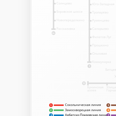
Солнцево
Юго-Западная
Боровское шоссе
Тропарёво
Новопеределкино
Румянцево
Саларьево
Рассказовка
8А
Филатов Луг
Прошкино
Ольховая
Коммунарка
1
Битцев
12
Бунинская
Улица
аллея
Горча
Сокольническая линия
5
1
Замоскворецкая линия
2
6
Арбатско-Покровская линия
3
7