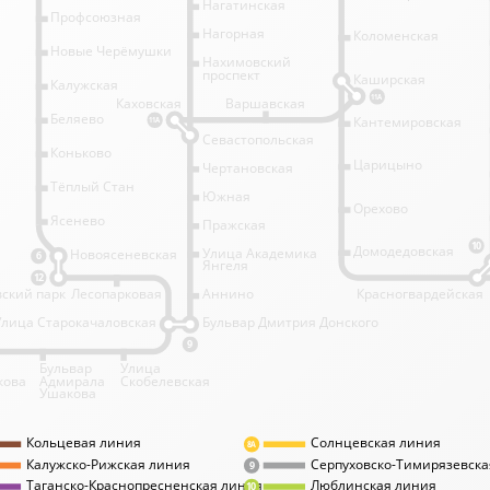
Нагатинская
Профсоюзная
Нагорная
Коломенская
Новые Черёмушки
Нахимовский
проспект
Каширская
Калужская
11А
Каховская
Варшавская
Беляево
Кантемировская
11А
Севастопольская
Коньково
Царицыно
Чертановская
Тёплый Стан
Южная
Орехово
Ясенево
Пражская
10
Домодедовская
Улица Академика
Новоясеневская
6
Янгеля
12
ский парк
Лесопарковая
Аннино
Красногвардейская
Улица Старокачаловская
Бульвар Дмитрия Донского
9
Бульвар
Улица
кова
Адмирала
Скобелевская
Ушакова
Кольцевая линия
Солнцевская линия
8А
Калужско-Рижская линия
Серпуховско-Тимирязевска
9
Таганско-Краснопресненская линия
Люблинская линия
10