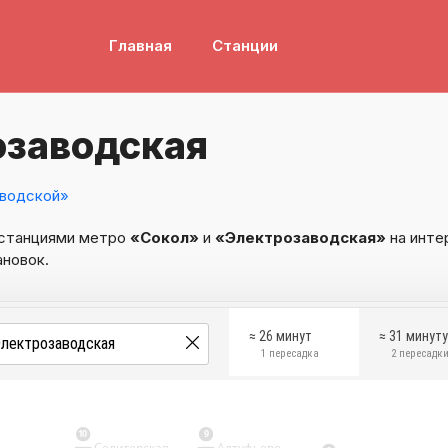
Главная
Станции
озаводская
водской»
 станциями метро
«Сокол»
и
«Электрозаводская»
на инте
ановок.
≈ 26 минут
≈ 31 минут
1 пересадка
2 пересадк
10
9
Селигерская
Алтуфьево