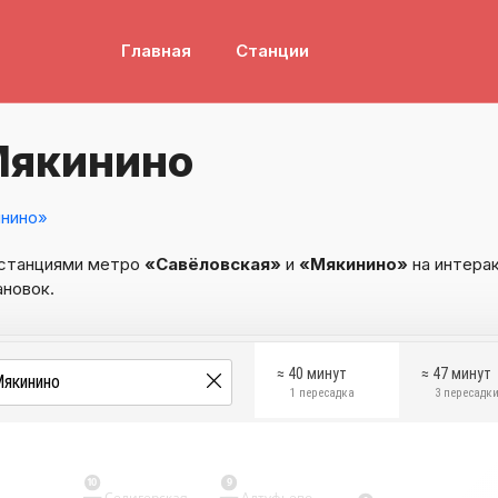
Главная
Станции
Мякинино
нино»
 станциями метро
«Савёловская»
и
«Мякинино»
на интерак
ановок.
≈ 40 минут
≈ 47 минут
1 пересадка
3 пересадк
10
9
Селигерская
Алтуфьево