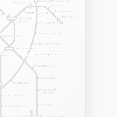
Шоссе Энтузиастов
Энтузиастов
Перово
Новогиреево
Авиамоторная
Авиамоторная
имская
имская
Новокосино
Площадь
Ильича
Андроновка
8
Нижегородская
Марксистская
Марксистская
Новохохловская
Пролетарская
Пролетарская
нская
нская
Волгоградский проспект
Волгоградский проспект
става
става
Текстильщики
Кузьминки
Угрешская
Рязанский
проспект
Кожуховская
Выхино
Печатники
15
Волжская
Косино
Лермонтовский