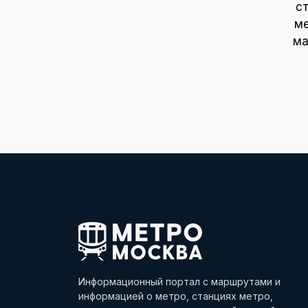
с
ме
ма
Информационный портал с маршрутами и
информацией о метро, станциях метро,