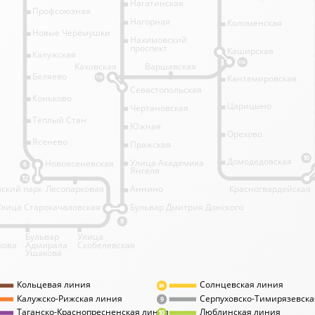
Нагатинская
Профсоюзная
Нагорная
Коломенская
Новые Черёмушки
Нахимовский
проспект
Каширская
Калужская
11А
Каховская
Варшавская
Беляево
Кантемировская
11А
Севастопольская
Коньково
Царицыно
Чертановская
Тёплый Стан
Южная
Орехово
Ясенево
Пражская
10
Домодедовская
Улица Академика
Новоясеневская
6
Янгеля
12
ский парк
Лесопарковая
Аннино
Красногвардейская
Улица Старокачаловская
Бульвар Дмитрия Донского
9
Бульвар
Улица
кова
Адмирала
Скобелевская
Ушакова
Кольцевая линия
Солнцевская линия
8А
Калужско-Рижская линия
Серпуховско-Тимирязевска
9
Таганско-Краснопресненская линия
Люблинская линия
10