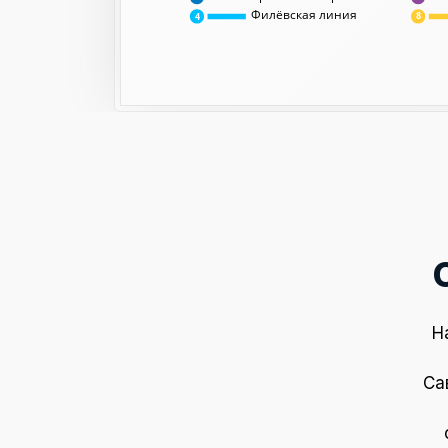
Филёвская линия
8
4
Н
Са