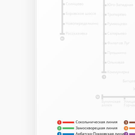
Солнцево
Юго-Западная
Боровское шоссе
Тропарёво
Новопеределкино
Румянцево
Саларьево
Рассказовка
8А
Филатов Луг
Прошкино
Ольховая
Коммунарка
1
Битцев
12
Бунинская
Улица
аллея
Горча
Сокольническая линия
5
1
Замоскворецкая линия
2
6
Арбатско-Покровская линия
3
7