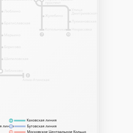
проспект
Улица
Люблино
Дмитриевского
Жулебино
Лухмановская
Братиславская
Котельники
Некрасовка
Марьино
7
15
Борисово
Шипиловская
1
Зябликово
2
Алма-Атинская
Каховская линия
11А
я линия
Бутовская линия
12
Московское Центральное Кольцо
14