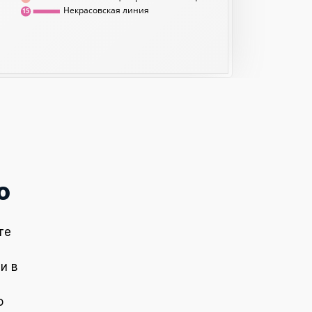
Некрасовская линия
15
о
те
и в
о