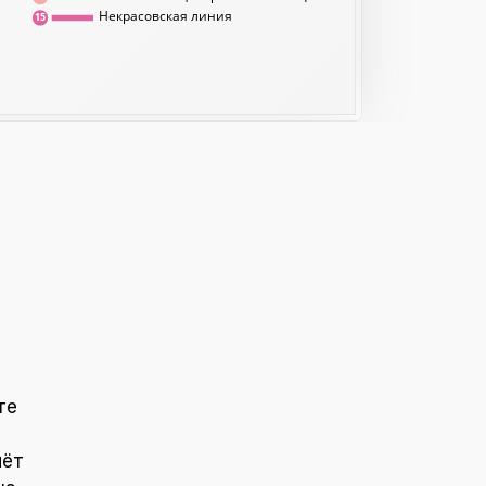
Некрасовская линия
15
те
чёт