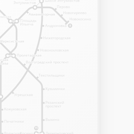
Шоссе Энтузиастов
Энтузиастов
Перово
Новогиреево
Авиамоторная
Авиамоторная
имская
имская
Новокосино
Площадь
Ильича
Андроновка
8
Нижегородская
Марксистская
Марксистская
Новохохловская
Пролетарская
Пролетарская
нская
нская
Волгоградский проспект
Волгоградский проспект
става
става
Текстильщики
Кузьминки
Угрешская
Рязанский
проспект
Кожуховская
Выхино
Печатники
15
Волжская
Косино
Лермонтовский