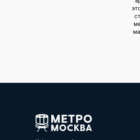
в
эт
с
ме
ма