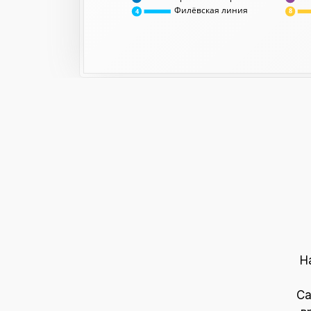
Филёвская линия
8
4
Н
Са