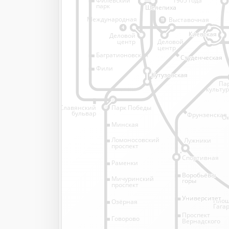
1905 года
парк
Шелепиха
Шелепиха
Международная
Выставочная
11
4
Киевская
Киевская
Деловой
Деловой
центр
центр
Багратионовская
Студенческая
Студенческая
Фили
Кутузовская
Кутузовская
Па
культу
Славянский
Парк Победы
бульвар
Фрунзенская
Ок
Минская
Ломоносовский
Лужники
проспект
Спортивная
Спортивная
Раменки
Воробьёвы
Воробьёвы
Мичуринский
горы
горы
проспект
Университет
Университет
Пло
Озёрная
Гага
Проспект
Говорово
Вернадского