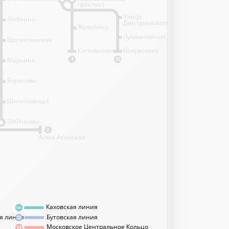
проспект
Улица
Люблино
Дмитриевского
Жулебино
Лухмановская
Братиславская
Котельники
Некрасовка
Марьино
7
15
Борисово
Шипиловская
1
Зябликово
2
Алма-Атинская
Каховская линия
11А
я линия
Бутовская линия
12
Московское Центральное Кольцо
14