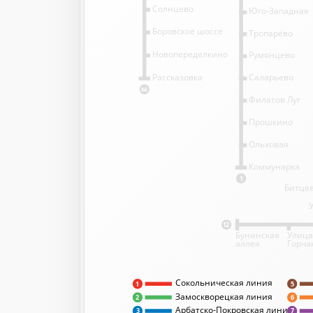
Солнцево
Юго-Западная
Боровское шоссе
Тропарёво
Новопеределкино
Румянцево
Саларьево
Рассказовка
8А
Филатов Луг
Прошкино
Ольховая
Коммунарка
1
Битцев
12
Бунинская
Улица
аллея
Горча
Сокольническая линия
5
1
Замоскворецкая линия
2
6
Арбатско-Покровская линия
3
7