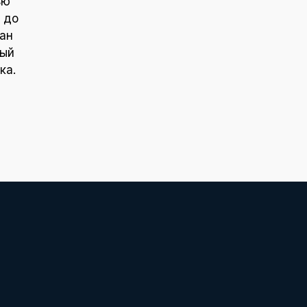
ью
 до
ан
ный
ка.