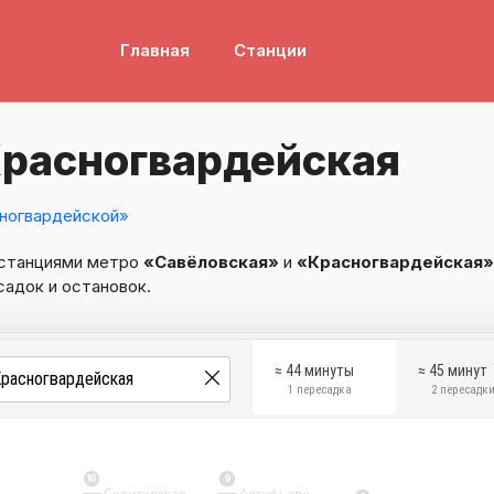
Главная
Станции
Красногвардейская
ногвардейской»
 станциями метро
«Савёловская»
и
«Красногвардейская»
садок и остановок.
≈ 44 минуты
≈ 45 минут
1 пересадка
2 пересадк
10
9
Селигерская
Алтуфьево