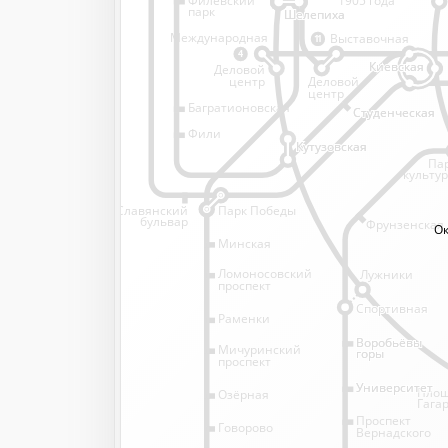
1905 года
парк
Шелепиха
Шелепиха
Международная
Выставочная
11
4
Киевская
Киевская
Деловой
Деловой
центр
центр
Багратионовская
Студенческая
Студенческая
Фили
Кутузовская
Кутузовская
Па
культу
Славянский
Парк Победы
бульвар
Фрунзенская
Ок
Ок
Минская
Ломоносовский
Лужники
проспект
Спортивная
Спортивная
Раменки
Воробьёвы
Воробьёвы
Мичуринский
горы
горы
проспект
Университет
Университет
Пло
Озёрная
Гага
Проспект
Говорово
Вернадского