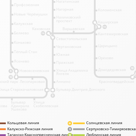
Нагатинская
Профсоюзная
Нагорная
Коломенская
Новые Черёмушки
Нахимовский
проспект
Каширская
Калужская
11А
Каховская
Варшавская
Беляево
Кантемировская
11А
Севастопольская
Коньково
Царицыно
Чертановская
Тёплый Стан
Южная
Орехово
Ясенево
Пражская
10
Домодедовская
Улица Академика
Новоясеневская
6
Янгеля
12
ский парк
Лесопарковая
Аннино
Красногвардейская
Улица Старокачаловская
Бульвар Дмитрия Донского
9
Бульвар
Улица
кова
Адмирала
Скобелевская
Ушакова
Кольцевая линия
Солнцевская линия
8А
Калужско-Рижская линия
Серпуховско-Тимирязевска
9
Таганско-Краснопресненская линия
Люблинская линия
10