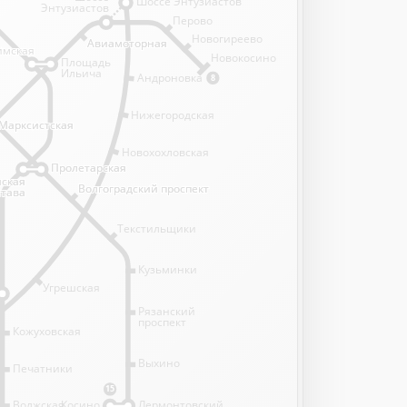
Шоссе Энтузиастов
Энтузиастов
Перово
Новогиреево
Авиамоторная
Авиамоторная
имская
имская
Новокосино
Площадь
Ильича
Андроновка
8
Нижегородская
Марксистская
Марксистская
Новохохловская
Пролетарская
Пролетарская
нская
нская
Волгоградский проспект
Волгоградский проспект
става
става
Текстильщики
Кузьминки
Угрешская
Рязанский
проспект
Кожуховская
Выхино
Печатники
15
Волжская
Косино
Лермонтовский