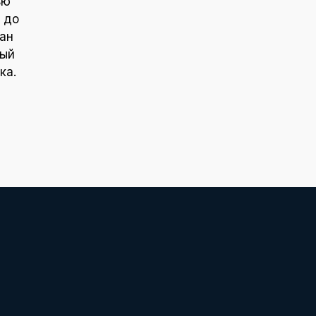
ью
 до
ан
ный
ка.