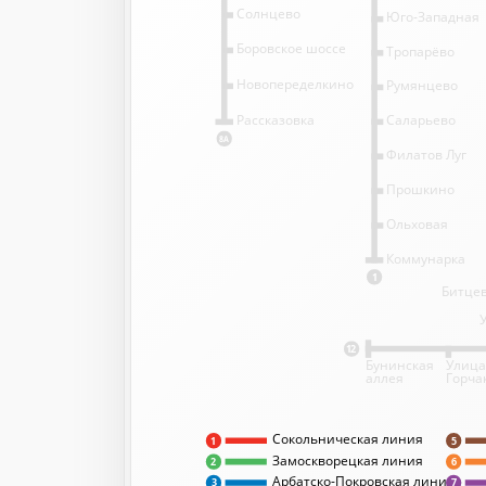
Солнцево
Юго-Западная
Боровское шоссе
Тропарёво
Новопеределкино
Румянцево
Саларьево
Рассказовка
8А
Филатов Луг
Прошкино
Ольховая
Коммунарка
1
Битцев
12
Бунинская
Улица
аллея
Горча
Сокольническая линия
5
1
Замоскворецкая линия
2
6
Арбатско-Покровская линия
3
7