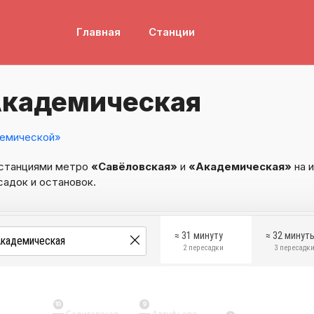
Главная
Станции
Академическая
емической»
 станциями метро
«Савёловская»
и
«Академическая»
на 
садок и остановок.
≈ 31 минуту
≈ 32 минут
2 пересадки
3 пересадк
10
9
Селигерская
Алтуфьево