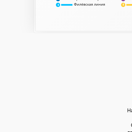
Филёвская линия
8
4
Н