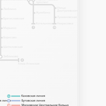
проспект
Улица
Люблино
Дмитриевского
Жулебино
Лухмановская
Братиславская
Котельники
Некрасовка
Марьино
7
15
Борисово
Шипиловская
1
Зябликово
2
Алма-Атинская
Каховская линия
11А
я линия
Бутовская линия
12
Московское Центральное Кольцо
14