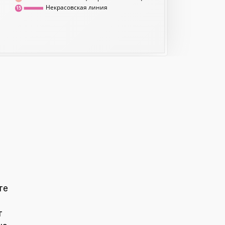
Некрасовская линия
15
те
т