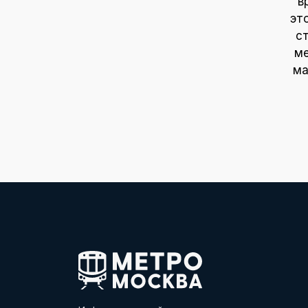
в
эт
с
ме
ма