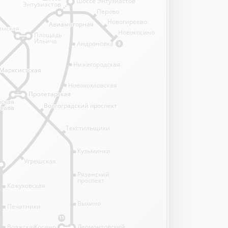
Шоссе Энтузиастов
Энтузиастов
Перово
Новогиреево
Авиамоторная
Авиамоторная
имская
имская
Новокосино
Площадь
Ильича
Андроновка
8
Нижегородская
Марксистская
Марксистская
Новохохловская
Пролетарская
Пролетарская
нская
нская
Волгоградский проспект
Волгоградский проспект
става
става
Текстильщики
Кузьминки
Угрешская
Рязанский
проспект
Кожуховская
Выхино
Печатники
15
Волжская
Косино
Лермонтовский