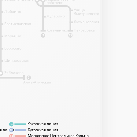
проспект
Улица
Люблино
Дмитриевского
Жулебино
Лухмановская
Братиславская
Котельники
Некрасовка
Марьино
7
15
Борисово
Шипиловская
1
Зябликово
2
Алма-Атинская
Каховская линия
11А
я линия
Бутовская линия
12
Московское Центральное Кольцо
14