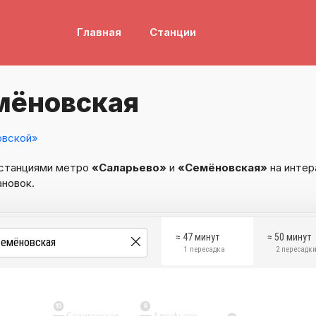
Главная
Станции
мёновская
овской»
 станциями метро
«Саларьево»
и
«Семёновская»
на интер
ановок.
≈ 47 минут
≈ 50 минут
1 пересадка
2 пересадк
10
9
Селигерская
Алтуфьево