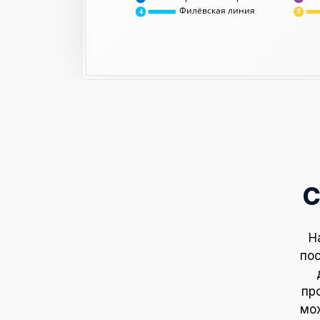
Филёвская линия
8
4
С
Н
пос
пр
мож