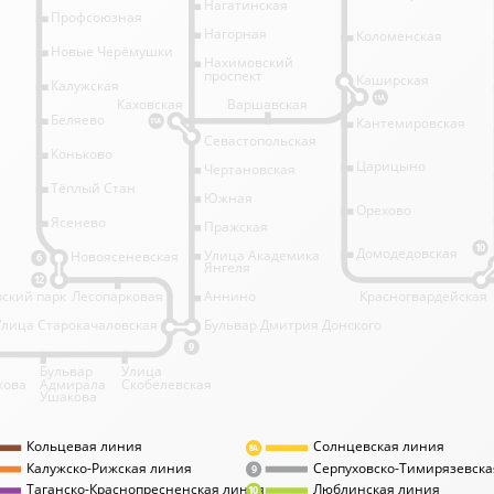
Нагатинская
Профсоюзная
Нагорная
Коломенская
Новые Черёмушки
Нахимовский
проспект
Каширская
Калужская
11А
Каховская
Варшавская
Беляево
Кантемировская
11А
Севастопольская
Коньково
Царицыно
Чертановская
Тёплый Стан
Южная
Орехово
Ясенево
Пражская
10
Домодедовская
Улица Академика
Новоясеневская
6
Янгеля
12
ский парк
Лесопарковая
Аннино
Красногвардейская
Улица Старокачаловская
Бульвар Дмитрия Донского
9
Бульвар
Улица
кова
Адмирала
Скобелевская
Ушакова
Кольцевая линия
Солнцевская линия
8А
Калужско-Рижская линия
Серпуховско-Тимирязевска
9
Таганско-Краснопресненская линия
Люблинская линия
10