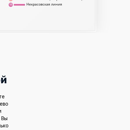
Некрасовская линия
15
ой
те
ьево
и
 Вы
лько