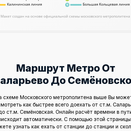
Калининская линия
Большая Кольцевая линия
11
Макет создан на основе официальной схемы московского метрополитена
Маршрут Метро От
аларьево До Семёновск
а схеме Московского метрополитена выше Вы може
мотреть как быстрее всего доехать от ст.м. Салар
до ст.м. Семёновская. Онлайн расчёт времени в пут
оисходит автоматически. С помощью этой страницы
ете узнать как ехать от станции до станции и ско