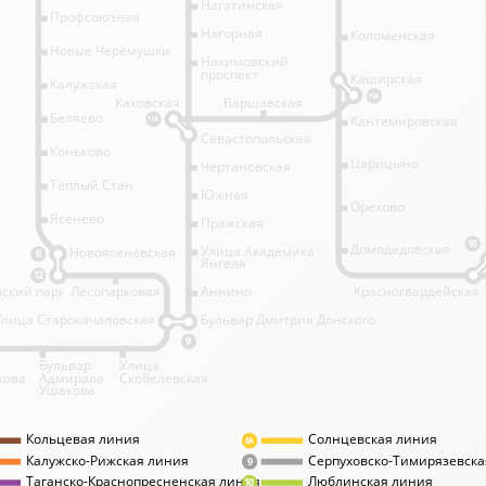
Нагатинская
Профсоюзная
Нагорная
Коломенская
Новые Черёмушки
Нахимовский
проспект
Каширская
Калужская
11А
Каховская
Варшавская
Беляево
Кантемировская
11А
Севастопольская
Коньково
Царицыно
Чертановская
Тёплый Стан
Южная
Орехово
Ясенево
Пражская
10
Домодедовская
Улица Академика
Новоясеневская
6
Янгеля
12
ский парк
Лесопарковая
Аннино
Красногвардейская
Улица Старокачаловская
Бульвар Дмитрия Донского
9
Бульвар
Улица
кова
Адмирала
Скобелевская
Ушакова
Кольцевая линия
Солнцевская линия
8А
Калужско-Рижская линия
Серпуховско-Тимирязевска
9
Таганско-Краснопресненская линия
Люблинская линия
10