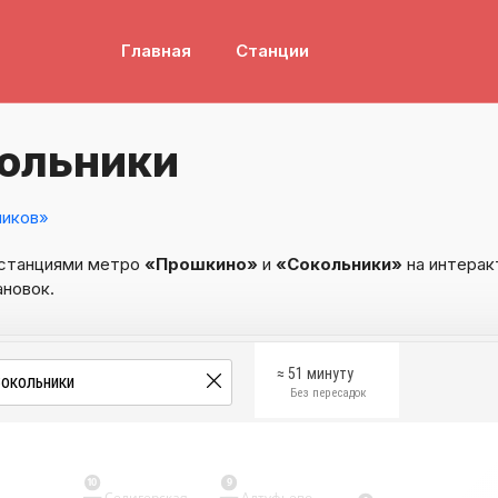
Главная
Станции
ольники
ников»
 станциями метро
«Прошкино»
и
«Сокольники»
на интерак
ановок.
≈ 51 минуту
Без пересадок
10
9
Селигерская
Алтуфьево