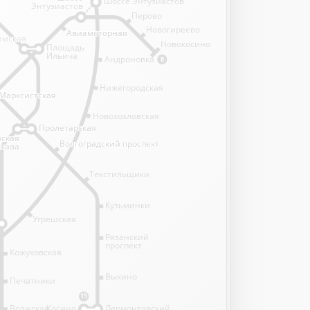
Шоссе Энтузиастов
Энтузиастов
Перово
Новогиреево
Авиамоторная
Авиамоторная
имская
имская
Новокосино
Площадь
Ильича
Андроновка
8
Нижегородская
Марксистская
Марксистская
Новохохловская
Пролетарская
Пролетарская
нская
нская
Волгоградский проспект
Волгоградский проспект
става
става
Текстильщики
Кузьминки
Угрешская
Рязанский
проспект
Кожуховская
Выхино
Печатники
15
Волжская
Косино
Лермонтовский