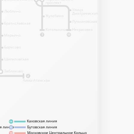
проспект
Улица
Люблино
Дмитриевского
Жулебино
Лухмановская
Братиславская
Котельники
Некрасовка
Марьино
7
15
Борисово
Шипиловская
1
Зябликово
2
Алма-Атинская
Каховская линия
11А
я линия
Бутовская линия
12
Московское Центральное Кольцо
14