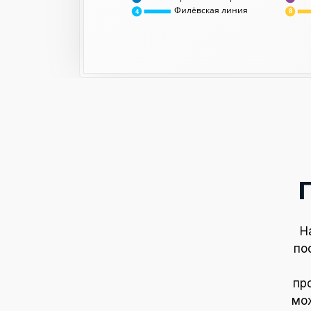
Филёвская линия
8
4
Н
по
пр
мож