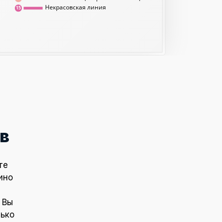
Некрасовская линия
15
в
те
ино
 Вы
лько