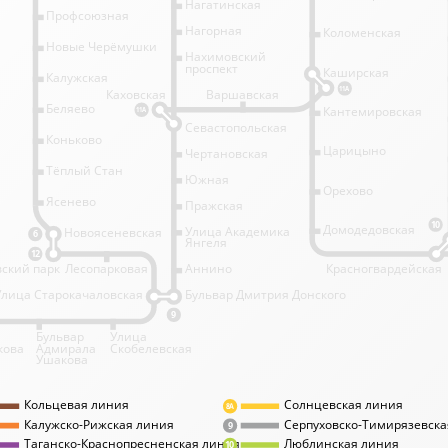
Нагатинская
Профсоюзная
Нагорная
Коломенская
Новые Черёмушки
Нахимовский
проспект
Каширская
Калужская
11А
Каховская
Варшавская
Беляево
Кантемировская
11А
Севастопольская
Коньково
Царицыно
Чертановская
Тёплый Стан
Южная
Орехово
Ясенево
Пражская
10
Домодедовская
Улица Академика
Новоясеневская
6
Янгеля
12
ский парк
Лесопарковая
Аннино
Красногвардейская
Улица Старокачаловская
Бульвар Дмитрия Донского
9
Бульвар
Улица
кова
Адмирала
Скобелевская
Ушакова
Кольцевая линия
Солнцевская линия
8А
Калужско-Рижская линия
Серпуховско-Тимирязевска
9
Таганско-Краснопресненская линия
Люблинская линия
10