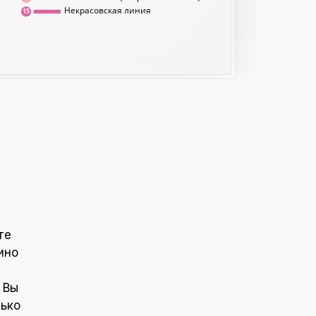
Некрасовская линия
15
те
ино
 Вы
лько