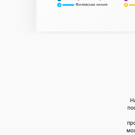
Филёвская линия
8
4
Н
по
пр
мож