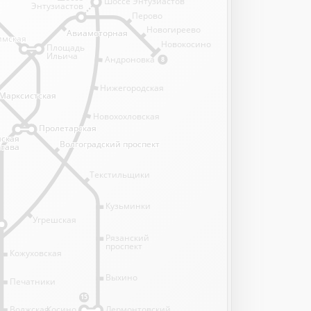
Шоссе Энтузиастов
Энтузиастов
Перово
Новогиреево
Авиамоторная
Авиамоторная
имская
имская
Новокосино
Площадь
Ильича
Андроновка
8
Нижегородская
Марксистская
Марксистская
Новохохловская
Пролетарская
Пролетарская
нская
нская
Волгоградский проспект
Волгоградский проспект
става
става
Текстильщики
Кузьминки
Угрешская
Рязанский
проспект
Кожуховская
Выхино
Печатники
15
Волжская
Косино
Лермонтовский