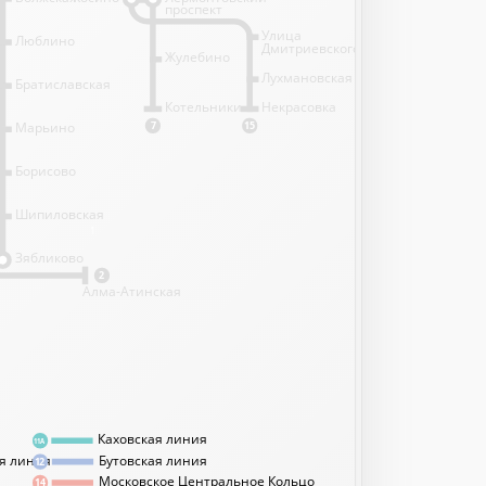
проспект
Улица
Люблино
Дмитриевского
Жулебино
Лухмановская
Братиславская
Котельники
Некрасовка
Марьино
7
15
Борисово
Шипиловская
1
Зябликово
2
Алма-Атинская
Каховская линия
11А
я линия
Бутовская линия
12
Московское Центральное Кольцо
14