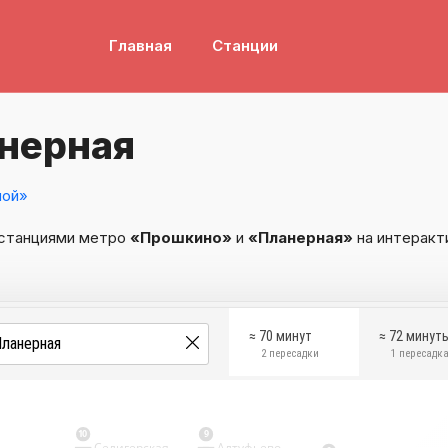
Главная
Станции
нерная
ной»
 станциями метро
«Прошкино»
и
«Планерная»
на интеракт
≈ 70 минут
≈ 72 минут
2 пересадки
1 пересадк
10
9
Селигерская
Алтуфьево