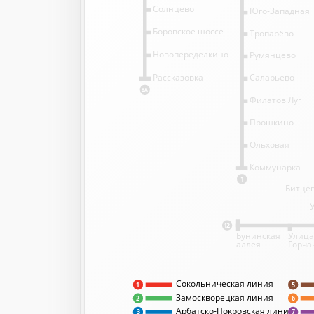
Солнцево
Юго-Западная
Боровское шоссе
Тропарёво
Новопеределкино
Румянцево
Саларьево
Рассказовка
8А
Филатов Луг
Прошкино
Ольховая
Коммунарка
1
Битцев
12
Бунинская
Улица
аллея
Горча
Сокольническая линия
5
1
Замоскворецкая линия
2
6
Арбатско-Покровская линия
3
7