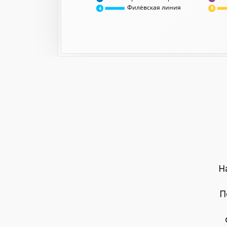
Филёвская линия
8
4
Н
П