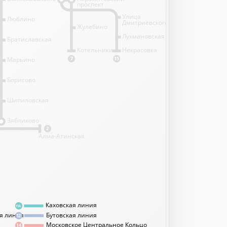
проспект
Улица
Люблино
Дмитриевского
Жулебино
Лухмановская
Братиславская
Котельники
Некрасовка
Марьино
7
15
Борисово
Шипиловская
1
Зябликово
2
Алма-Атинская
Каховская линия
11А
я линия
Бутовская линия
12
Московское Центральное Кольцо
14