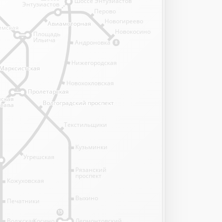
Шоссе Энтузиастов
Энтузиастов
Перово
Новогиреево
Авиамоторная
Авиамоторная
имская
имская
Новокосино
Площадь
Ильича
Андроновка
8
Нижегородская
Марксистская
Марксистская
Новохохловская
Пролетарская
Пролетарская
нская
нская
Волгоградский проспект
Волгоградский проспект
става
става
Текстильщики
Кузьминки
Угрешская
Рязанский
проспект
Кожуховская
Выхино
Печатники
15
Волжская
Косино
Лермонтовский