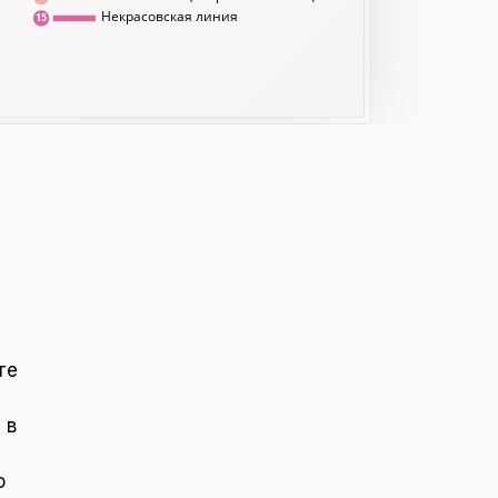
Некрасовская линия
15
те
 в
о