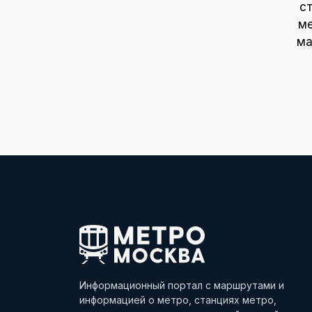
с
ме
ма
Информационный портал с маршрутами и
информацией о метро, станциях метро,