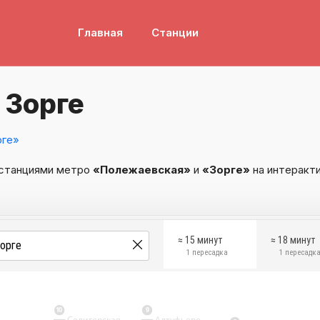
Главная
Станции
 Зорге
рге»
 станциями метро
«Полежаевская»
и
«Зорге»
на интеракти
≈ 15 минут
≈ 18 минут
1 пересадка
1 пересадк
10
9
Селигерская
Алтуфьево