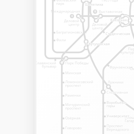
1905 года
парк
Шелепиха
Шелепиха
Международная
Выставочная
11
4
Киевская
Киевская
Деловой
Деловой
центр
центр
Багратионовская
Студенческая
Студенческая
Фили
Кутузовская
Кутузовская
Па
культу
Славянский
Парк Победы
бульвар
Фрунзенская
Ок
Минская
Ломоносовский
Лужники
проспект
Спортивная
Спортивная
Раменки
Воробьёвы
Воробьёвы
Мичуринский
горы
горы
проспект
Университет
Университет
Пло
Озёрная
Гага
Проспект
Говорово
Вернадского