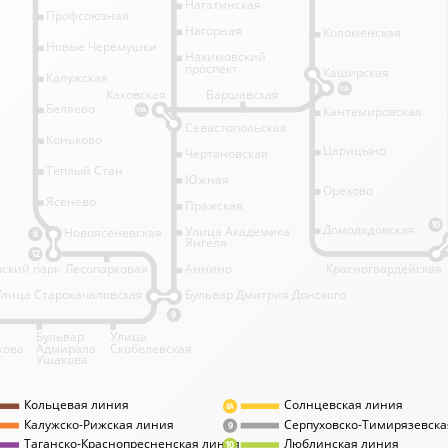
Нагатинская
Профсоюзная
Нагорная
Коломенская
Новые Черёмушки
Нахимовский
проспект
Каширская
Калужская
11А
Каховская
Варшавская
Беляево
Кантемировская
11А
Севастопольская
Коньково
Царицыно
Чертановская
Тёплый Стан
Южная
Орехово
Ясенево
Пражская
10
Домодедовская
Улица Академика
Новоясеневская
6
Янгеля
12
ский парк
Лесопарковая
Аннино
Красногвардейская
Улица Старокачаловская
Бульвар Дмитрия Донского
9
Бульвар
Улица
кова
Адмирала
Скобелевская
Ушакова
Кольцевая линия
Солнцевская линия
8А
Калужско-Рижская линия
Серпуховско-Тимирязевска
9
Таганско-Краснопресненская линия
Люблинская линия
10