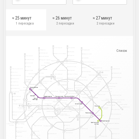
≈ 25 минут
≈ 26 минут
≈ 27 минут
1 пересадка
2 пересадки
2 пересадки
10
9
Селигерская
Алтуфьево
2
6
Ховрино
Медведково
Выставочный
Улица
Ул. Сергея
центр
Милашенкова
Бибирево
Эйзенштейна
Беломорская
Телецентр
Ул. Академика
Верхние Лихоборы
Бабушкинская
Королёва
7
Отрадное
Планерная
Речной вокзал
Свиблово
Сходненская
Владыкино
Водный стадион
Окружная
Ботанический сад
Лихоборы
Тушинская
Петровско-Разумовская
Ростокино
Коптево
Спартак
Фонвизинская
3
3
ВДНХ
Белокаменная
Рижский вокзал
Пятницкое шоссе
Щёлковская
Войковская
Войковская
Тимирязевская
Бутырская
Щукинская
Бульвар Рокоссовского
Алексеевская
Митино
1
Сокол
Первомайская
Балтийская
Дмитровская
Марьина Роща
Черкизовская
Локомотив
Волоколамская
8А
Стрешнево
Аэропорт
Аэропорт
Рижская
Преображенская
Преображенская
Измайловская
Савёловская
Достоевская
Ленинградский, Ярославский и
Мякинино
11
площадь
площадь
Казанский вокзалы
Октябрьское
Октябрьское
Проспект Мира
Поле
Поле
Белорусский
Петровский парк
Сокольники
Новослободская
Новослободская
Строгино
вокзал
Динамо
Партизанская
Красносельская
Панфиловская
Панфиловская
Менделеевская
Менделеевская
Крылатское
Сухаревская
ЦСКА
Измайлово
Комсомольская
Зорге
Полежаевская
Полежаевская
Полежаевская
Полежаевская
Сретенский
Молодёжная
Семёновская
Семёновская
Трубная
бульвар
Курский вокзал
Белорусская
Хорошёво
Красные ворота
Красные ворота
Цветной
Маяковская
Электрозаводская
Электрозаводская
Кунцевская
бульвар
Хорошёвская
Хорошёвская
Тургеневская
4
Чистые пруды
Чистые пруды
Бауманская
Соколиная Гора
Беговая
Беговая
Баррикадная
Баррикадная
Пушкинская
Пушкинская
Кузнецкий Мост
Кузнецкий Мост
Пионерская
Чкаловская
Курская
Курская
Улица
Улица
Шоссе
Филёвский
1905 года
1905 года
Шоссе Энтузиастов
Краснопресненская
Чеховская
Энтузиастов
парк
Шелепиха
Шелепиха
Тверская
Лубянка
Перово
Охотный
Международная
Китай-город
Китай-город
Китай-город
Китай-город
Выставочная
Смоленская
11
Ряд
Новогиреево
Авиамоторная
Авиамоторная
Арбатская
Арбатская
Театральная
Римская
Римская
Римская
Римская
4
Новокосино
Киевская
Киевская
Смоленская
Арбатская
Площадь
Деловой
Ильича
Деловой
центр
Андроновка
8
Площадь Революции
Площадь Революции
центр
Боровицкая
Александровский сад
Александровский сад
Багратионовская
Студенческая
Студенческая
Таганская
Таганская
Нижегородская
Библиотека
Фили
Марксистская
Марксистская
имени Ленина
Новокузнецкая
Кутузовская
Кутузовская
Третьяковская
Третьяковская
Парк
Кропоткинская
Новохохловская
культуры
8
Пролетарская
Пролетарская
Пролетарская
Пролетарская
Павелецкий вокзал
Крестьянская
Крестьянская
Крестьянская
Крестьянская
Волгоградский проспект
Волгоградский проспект
Славянский
Парк Победы
застава
застава
застава
застава
бульвар
Полянка
Фрунзенская
Октябрьская
Минская
Текстильщики
Павелецкая
Добрынинская
Ломоносовский
Лужники
проспект
Серпуховская
Кузьминки
Шаболовская
Спортивная
Спортивная
Угрешская
Раменки
Дубровка
Воробьёвы
Воробьёвы
Рязанский