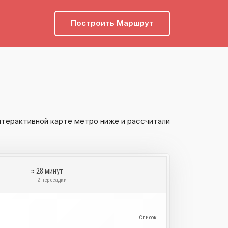
Построить Маршрут
нтерактивной карте метро ниже и рассчитали
у
≈ 28 минут
и
2 пересадки