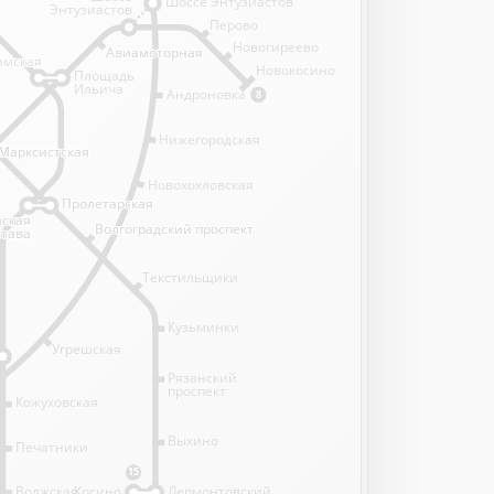
Шоссе Энтузиастов
Энтузиастов
Перово
Новогиреево
Авиамоторная
Авиамоторная
имская
имская
Новокосино
Площадь
Ильича
Андроновка
8
Нижегородская
Марксистская
Марксистская
Новохохловская
Пролетарская
Пролетарская
нская
нская
Волгоградский проспект
Волгоградский проспект
става
става
Текстильщики
Кузьминки
Угрешская
Рязанский
проспект
Кожуховская
Выхино
Печатники
15
Волжская
Косино
Лермонтовский