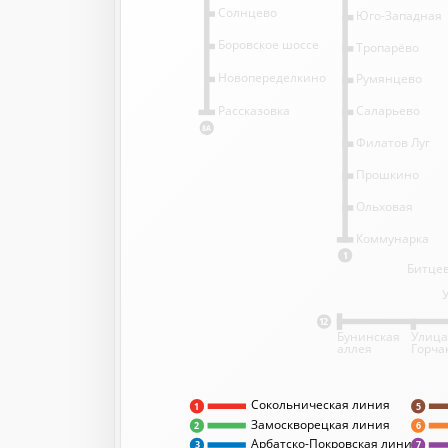
Солнцево
Юго-Западная
Боровское шоссе
Тропарёво
Новопеределкино
Румянцево
Саларьево
Рассказовка
8А
Филатов Луг
Прошкино
Ольховая
Коммунарка
1
Битцев
12
Бунинская
Улица
аллея
Горча
Сокольническая линия
5
1
Замоскворецкая линия
2
6
Арбатско-Покровская линия
3
7