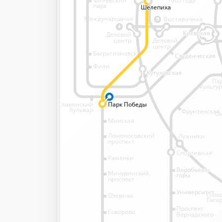
1905 года
парк
Шелепиха
Шелепиха
Шелепиха
Шелепиха
Международная
Выставочная
11
4
Киевская
Киевская
Деловой
Деловой
центр
центр
Багратионовская
Студенческая
Студенческая
Фили
Кутузовская
Кутузовская
Па
культу
Славянский
Парк Победы
Парк Победы
бульвар
Фрунзенская
Ок
Минская
Ломоносовский
Лужники
проспект
Спортивная
Спортивная
Раменки
Воробьёвы
Воробьёвы
Мичуринский
горы
горы
проспект
Университет
Университет
Пло
Озёрная
Гага
Проспект
Говорово
Вернадского