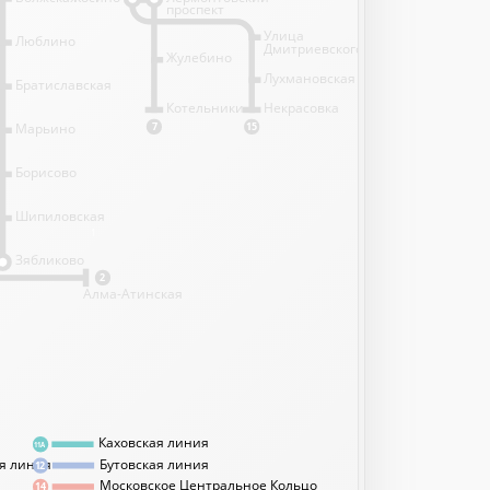
проспект
Улица
Люблино
Дмитриевского
Жулебино
Лухмановская
Братиславская
Котельники
Некрасовка
Марьино
7
15
Борисово
Шипиловская
1
Зябликово
2
Алма-Атинская
Каховская линия
11А
я линия
Бутовская линия
12
Московское Центральное Кольцо
14