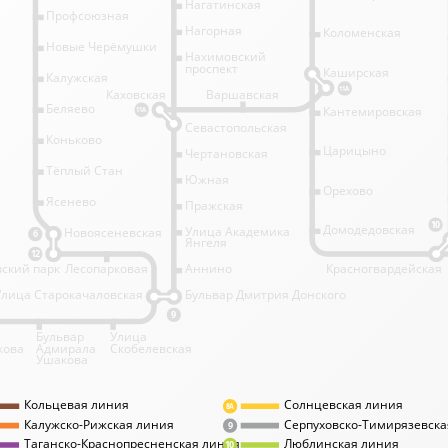
Нагатинская
Профсоюзная
Нагорная
Коломенская
Новые Черёмушки
Нахимовский
проспект
Каширская
Калужская
11А
Каховская
Варшавская
Беляево
Кантемировская
11А
Севастопольская
Коньково
Царицыно
Чертановская
Тёплый Стан
Южная
Орехово
Ясенево
Пражская
10
Домодедовская
Улица Академика
Новоясеневская
6
Янгеля
12
ский парк
Лесопарковая
Аннино
Красногвардейская
Улица Старокачаловская
Бульвар Дмитрия Донского
9
Бульвар
Улица
кова
Адмирала
Скобелевская
Ушакова
Кольцевая линия
Солнцевская линия
8А
Калужско-Рижская линия
Серпуховско-Тимирязевска
9
Таганско-Краснопресненская линия
Люблинская линия
10