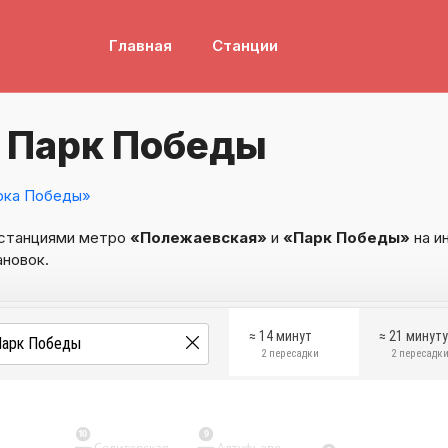
Главная
Станции
 Парк Победы
рка Победы»
 станциями метро
«Полежаевская»
и
«Парк Победы»
на и
ановок.
≈ 14 минут
≈ 21 минут
2 пересадки
2 пересадк
10
9
Селигерская
Алтуфьево