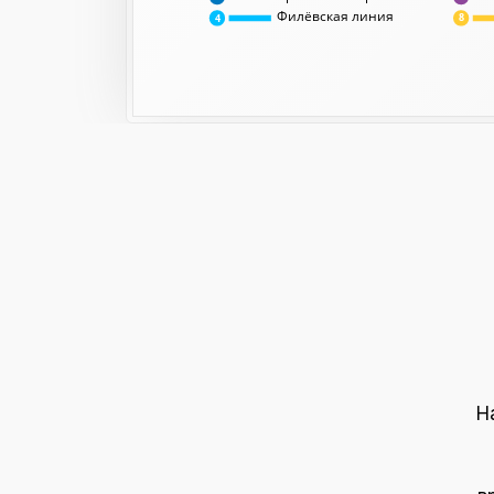
Филёвская линия
8
4
Н