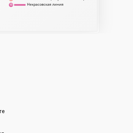
Некрасовская линия
15
те
т