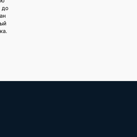
ью
 до
ан
ный
ка.