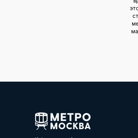
в
эт
с
ме
ма