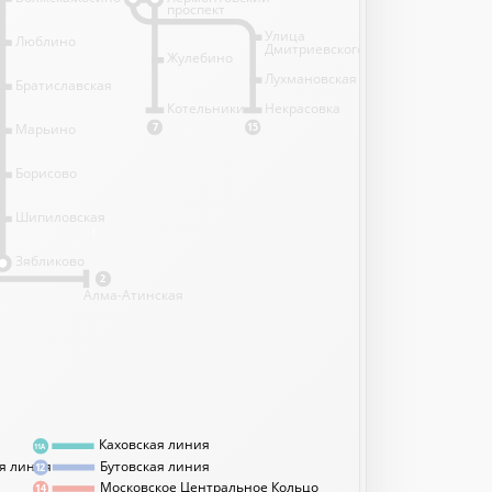
проспект
Улица
Люблино
Дмитриевского
Жулебино
Лухмановская
Братиславская
Котельники
Некрасовка
Марьино
7
15
Борисово
Шипиловская
1
Зябликово
2
Алма-Атинская
Каховская линия
11А
я линия
Бутовская линия
12
Московское Центральное Кольцо
14