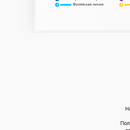
Филёвская линия
8
4
Н
Пол