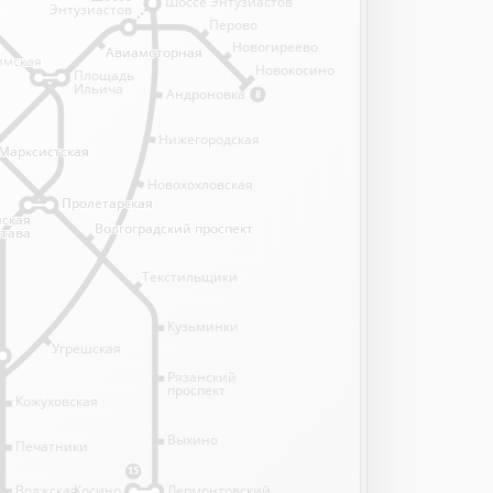
Шоссе Энтузиастов
Энтузиастов
Перово
Новогиреево
Авиамоторная
Авиамоторная
имская
имская
Новокосино
Площадь
Ильича
Андроновка
8
Нижегородская
Марксистская
Марксистская
Новохохловская
Пролетарская
Пролетарская
нская
нская
Волгоградский проспект
Волгоградский проспект
става
става
Текстильщики
Кузьминки
Угрешская
Рязанский
проспект
Кожуховская
Выхино
Печатники
15
Волжская
Косино
Лермонтовский