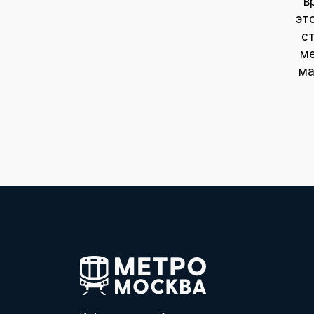
в
эт
с
ме
ма