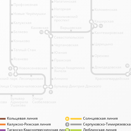
Нагатинская
Профсоюзная
Нагорная
Коломенская
Новые Черёмушки
Нахимовский
проспект
Каширская
Калужская
11А
Каховская
Варшавская
Беляево
Кантемировская
11А
Севастопольская
Коньково
Царицыно
Чертановская
Тёплый Стан
Южная
Орехово
Ясенево
Пражская
10
Домодедовская
Улица Академика
Новоясеневская
6
Янгеля
12
ский парк
Лесопарковая
Аннино
Красногвардейская
Улица Старокачаловская
Бульвар Дмитрия Донского
9
Бульвар
Улица
кова
Адмирала
Скобелевская
Ушакова
Кольцевая линия
Солнцевская линия
8А
Калужско-Рижская линия
Серпуховско-Тимирязевска
9
Таганско-Краснопресненская линия
Люблинская линия
10