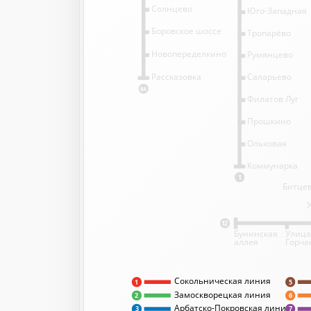
Солнцево
Юго-Западная
Боровское шоссе
Тропарёво
Новопеределкино
Румянцево
Саларьево
Рассказовка
8А
Филатов Луг
Прошкино
Ольховая
Коммунарка
1
Битцев
12
Бунинская
Улица
аллея
Горча
Сокольническая линия
5
1
Замоскворецкая линия
2
6
Арбатско-Покровская линия
3
7