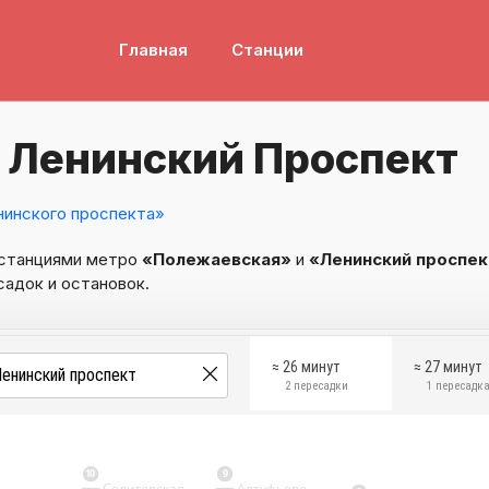
Главная
Станции
 Ленинский Проспект
инского проспекта»
 станциями метро
«Полежаевская»
и
«Ленинский проспек
садок и остановок.
≈ 26 минут
≈ 27 минут
2 пересадки
1 пересадк
10
9
Селигерская
Алтуфьево