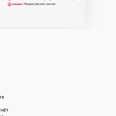
Некрасовская линия
15
те
счёт