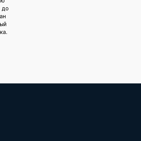
ью
 до
ан
ный
ка.