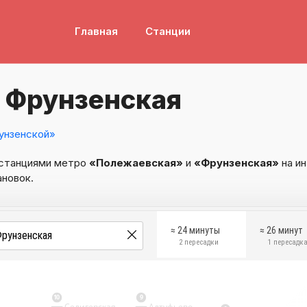
Главная
Станции
 Фрунзенская
унзенской»
 станциями метро
«Полежаевская»
и
«Фрунзенская»
на ин
ановок.
≈ 24 минуты
≈ 26 минут
2 пересадки
1 пересадк
10
9
Селигерская
Алтуфьево