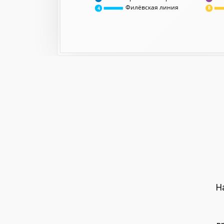
Филёвская линия
8
4
Н