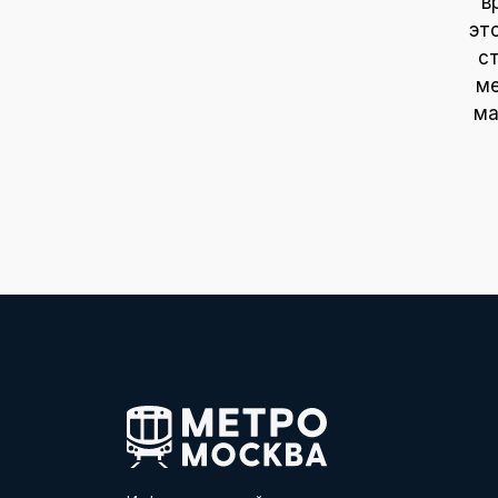
в
эт
с
ме
ма