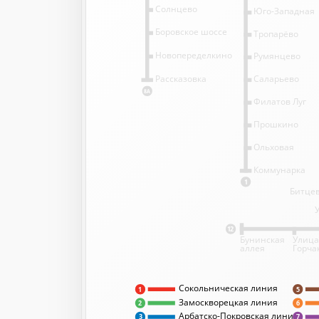
Солнцево
Юго-Западная
Боровское шоссе
Тропарёво
Новопеределкино
Румянцево
Саларьево
Рассказовка
8А
Филатов Луг
Прошкино
Ольховая
Коммунарка
1
Битцев
12
Бунинская
Улица
аллея
Горча
Сокольническая линия
5
1
Замоскворецкая линия
2
6
Арбатско-Покровская линия
3
7