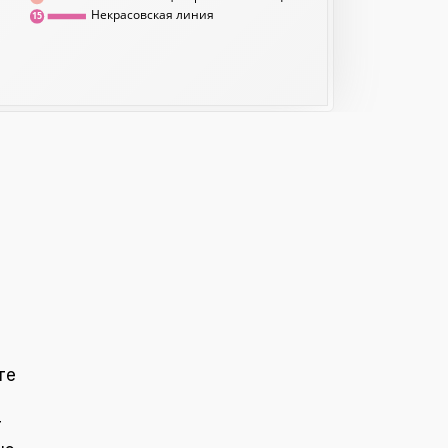
Некрасовская линия
15
те
т