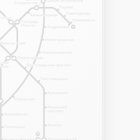
Шоссе Энтузиастов
Энтузиастов
Перово
Новогиреево
Авиамоторная
Авиамоторная
имская
имская
Новокосино
Площадь
Ильича
Андроновка
8
Нижегородская
Марксистская
Марксистская
Новохохловская
Пролетарская
Пролетарская
нская
нская
Волгоградский проспект
Волгоградский проспект
става
става
Текстильщики
Кузьминки
Угрешская
Рязанский
проспект
Кожуховская
Выхино
Печатники
15
Волжская
Косино
Лермонтовский