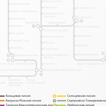
Нагатинская
Профсоюзная
Нагорная
Коломенская
Новые Черёмушки
Нахимовский
проспект
Каширская
Калужская
11А
Каховская
Варшавская
Беляево
Кантемировская
11А
Севастопольская
Коньково
Царицыно
Чертановская
Тёплый Стан
Южная
Орехово
Ясенево
Пражская
10
Домодедовская
Улица Академика
Новоясеневская
6
Янгеля
12
ский парк
Лесопарковая
Аннино
Красногвардейская
Улица Старокачаловская
Бульвар Дмитрия Донского
9
Бульвар
Улица
кова
Адмирала
Скобелевская
Ушакова
Кольцевая линия
Солнцевская линия
8А
Калужско-Рижская линия
Серпуховско-Тимирязевска
9
Таганско-Краснопресненская линия
Люблинская линия
10