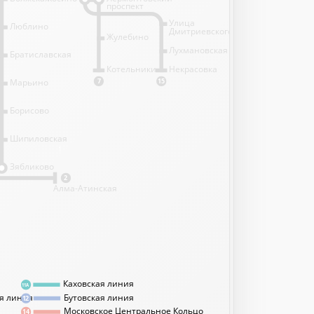
проспект
Улица
Люблино
Дмитриевского
Жулебино
Лухмановская
Братиславская
Котельники
Некрасовка
Марьино
7
15
Борисово
Шипиловская
1
Зябликово
2
Алма-Атинская
Каховская линия
11А
я линия
Бутовская линия
12
Московское Центральное Кольцо
14