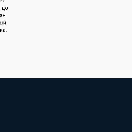
ью
 до
ан
ный
ка.