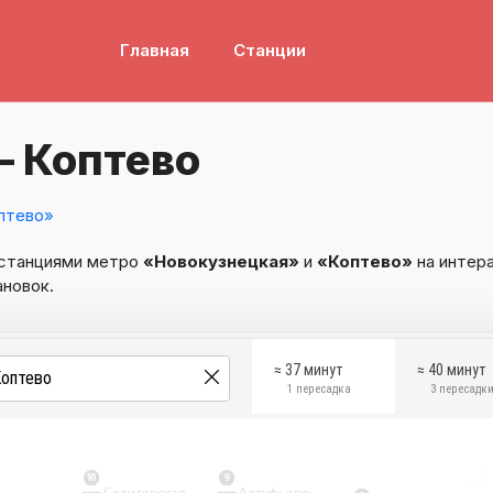
Главная
Станции
— Коптево
птево»
 станциями метро
«Новокузнецкая»
и
«Коптево»
на интера
ановок.
≈ 37 минут
≈ 40 минут
1 пересадка
3 пересадк
10
9
Селигерская
Алтуфьево