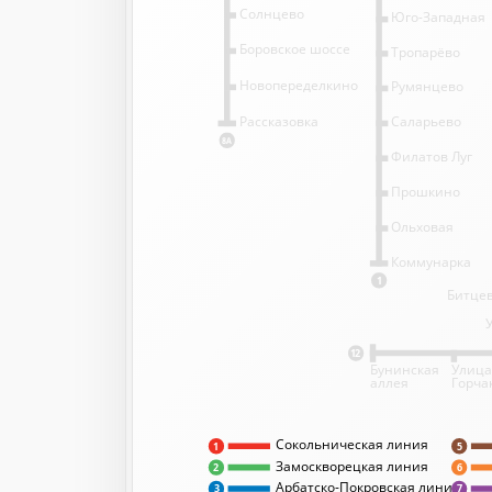
Солнцево
Юго-Западная
Боровское шоссе
Тропарёво
Новопеределкино
Румянцево
Саларьево
Рассказовка
8А
Филатов Луг
Прошкино
Ольховая
Коммунарка
1
Битцев
12
Бунинская
Улица
аллея
Горча
Сокольническая линия
5
1
Замоскворецкая линия
2
6
Арбатско-Покровская линия
3
7