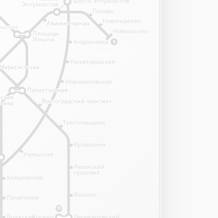
Шоссе Энтузиастов
Энтузиастов
Перово
Новогиреево
Авиамоторная
Авиамоторная
имская
имская
Новокосино
Площадь
Ильича
Андроновка
8
Нижегородская
Марксистская
Марксистская
Новохохловская
Пролетарская
Пролетарская
нская
нская
Волгоградский проспект
Волгоградский проспект
става
става
Текстильщики
Кузьминки
Угрешская
Рязанский
проспект
Кожуховская
Выхино
Печатники
15
Волжская
Косино
Лермонтовский