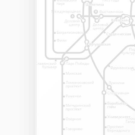
1905 года
парк
Шелепиха
Шелепиха
Международная
Выставочная
11
4
Киевская
Киевская
Деловой
Деловой
центр
центр
Багратионовская
Студенческая
Студенческая
Фили
Кутузовская
Кутузовская
Па
культу
Славянский
Парк Победы
бульвар
Фрунзенская
Ок
Минская
Ломоносовский
Лужники
проспект
Спортивная
Спортивная
Раменки
Воробьёвы
Воробьёвы
Мичуринский
горы
горы
проспект
Университет
Университет
Пло
Озёрная
Гага
Проспект
Говорово
Вернадского