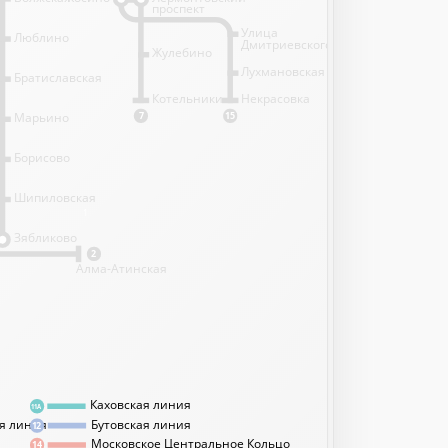
проспект
Улица
Люблино
Дмитриевского
Жулебино
Лухмановская
Братиславская
Котельники
Некрасовка
Марьино
7
15
Борисово
Шипиловская
1
Зябликово
2
Алма-Атинская
Каховская линия
11А
я линия
Бутовская линия
12
Московское Центральное Кольцо
14