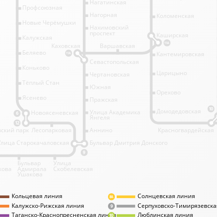
Нагатинская
Профсоюзная
Нагорная
Коломенская
Новые Черёмушки
Нахимовский
проспект
Каширская
Калужская
11А
Каховская
Варшавская
Беляево
Кантемировская
11А
Севастопольская
Коньково
Царицыно
Чертановская
Тёплый Стан
Южная
Орехово
Ясенево
Пражская
10
Домодедовская
Улица Академика
Новоясеневская
6
Янгеля
12
ский парк
Лесопарковая
Аннино
Красногвардейская
Улица Старокачаловская
Бульвар Дмитрия Донского
9
Бульвар
Улица
кова
Адмирала
Скобелевская
Ушакова
Кольцевая линия
Солнцевская линия
8А
Калужско-Рижская линия
Серпуховско-Тимирязевска
9
Таганско-Краснопресненская линия
Люблинская линия
10