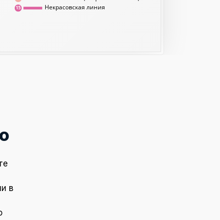
Некрасовская линия
15
о
те
и в
о