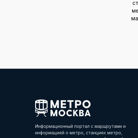
с
ме
ма
Информационный портал с маршрутами и
информацией о метро, станциях метро,