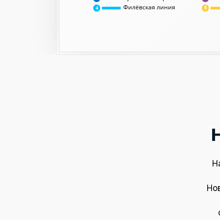
Филёвская линия
8
4
Н
Но