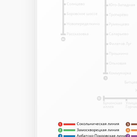
Солнцево
Юго-Западная
Боровское шоссе
Тропарёво
Новопеределкино
Румянцево
Саларьево
Рассказовка
8А
Филатов Луг
Прошкино
Ольховая
Коммунарка
1
Битцев
12
Бунинская
Улица
аллея
Горча
Сокольническая линия
5
1
Замоскворецкая линия
2
6
Арбатско-Покровская линия
3
7