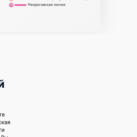
Некрасовская линия
15
й
те
ская
ти