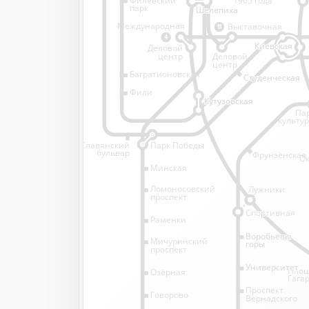
1905 года
парк
Шелепиха
Шелепиха
Международная
Выставочная
11
4
Киевская
Киевская
Деловой
Деловой
центр
центр
Багратионовская
Студенческая
Студенческая
Фили
Кутузовская
Кутузовская
Па
культу
Славянский
Парк Победы
бульвар
Фрунзенская
Ок
Минская
Ломоносовский
Лужники
проспект
Спортивная
Спортивная
Раменки
Воробьёвы
Воробьёвы
Мичуринский
горы
горы
проспект
Университет
Университет
Пло
Озёрная
Гага
Проспект
Говорово
Вернадского