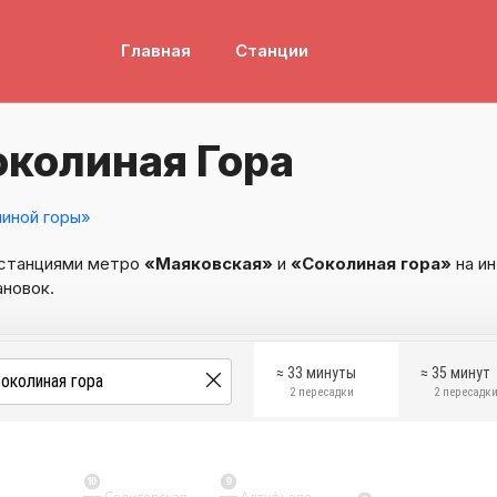
Главная
Станции
колиная Гора
иной горы»
 станциями метро
«Маяковская»
и
«Соколиная гора»
на ин
ановок.
≈ 33 минуты
≈ 35 минут
2 пересадки
2 пересадк
10
9
Селигерская
Алтуфьево