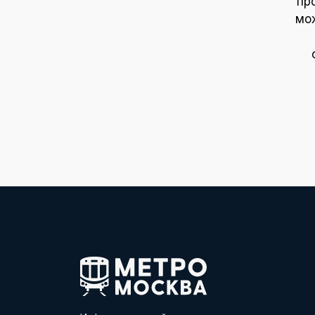
пр
мож