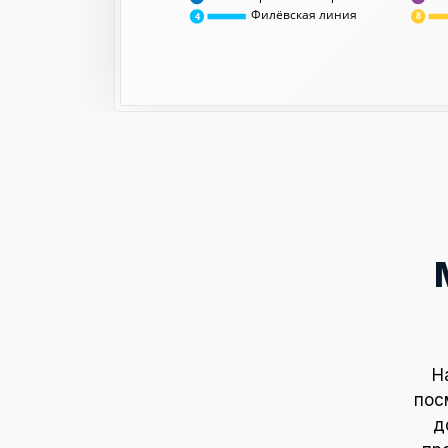
Филёвская линия
8
4
Н
пос
д