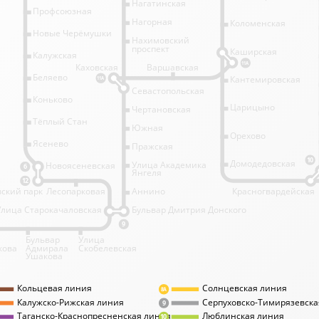
Нагатинская
Профсоюзная
Нагорная
Коломенская
Новые Черёмушки
Нахимовский
проспект
Каширская
Калужская
11А
Каховская
Варшавская
Беляево
Кантемировская
11А
Севастопольская
Коньково
Царицыно
Чертановская
Тёплый Стан
Южная
Орехово
Ясенево
Пражская
10
Домодедовская
Улица Академика
Новоясеневская
6
Янгеля
12
ский парк
Лесопарковая
Аннино
Красногвардейская
Улица Старокачаловская
Бульвар Дмитрия Донского
9
Бульвар
Улица
кова
Адмирала
Скобелевская
Ушакова
Кольцевая линия
Солнцевская линия
8А
Калужско-Рижская линия
Серпуховско-Тимирязевска
9
Таганско-Краснопресненская линия
Люблинская линия
10