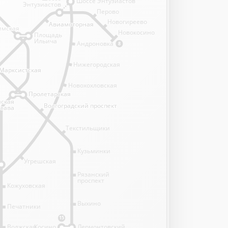
Шоссе Энтузиастов
Энтузиастов
Перово
Новогиреево
Авиамоторная
Авиамоторная
имская
имская
Новокосино
Площадь
Ильича
Андроновка
8
Нижегородская
Марксистская
Марксистская
Новохохловская
Пролетарская
Пролетарская
нская
нская
Волгоградский проспект
Волгоградский проспект
става
става
Текстильщики
Кузьминки
Угрешская
Рязанский
проспект
Кожуховская
Выхино
Печатники
15
Волжская
Косино
Лермонтовский