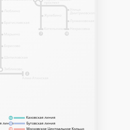
проспект
Улица
Люблино
Дмитриевского
Жулебино
Лухмановская
Братиславская
Котельники
Некрасовка
Марьино
7
15
Борисово
Шипиловская
1
Зябликово
2
Алма-Атинская
Каховская линия
11А
я линия
Бутовская линия
12
Московское Центральное Кольцо
14