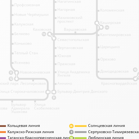
Нагатинская
Профсоюзная
Нагорная
Коломенская
Новые Черёмушки
Нахимовский
проспект
Каширская
Калужская
11А
Каховская
Варшавская
Беляево
Кантемировская
11А
Севастопольская
Коньково
Царицыно
Чертановская
Тёплый Стан
Южная
Орехово
Ясенево
Пражская
10
Домодедовская
Улица Академика
Новоясеневская
6
Янгеля
12
ский парк
Лесопарковая
Аннино
Красногвардейская
Улица Старокачаловская
Бульвар Дмитрия Донского
9
Бульвар
Улица
кова
Адмирала
Скобелевская
Ушакова
Кольцевая линия
Солнцевская линия
8А
Калужско-Рижская линия
Серпуховско-Тимирязевска
9
Таганско-Краснопресненская линия
Люблинская линия
10