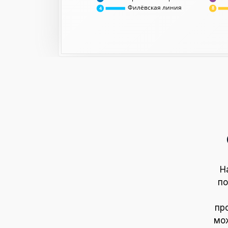
Филёвская линия
8
4
Н
по
пр
мож