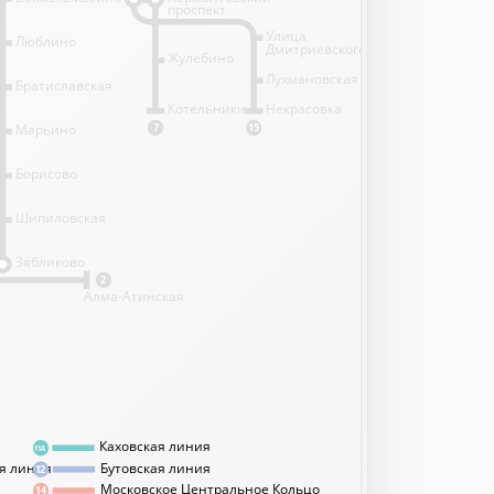
проспект
Улица
Люблино
Дмитриевского
Жулебино
Лухмановская
Братиславская
Котельники
Некрасовка
Марьино
7
15
Борисово
Шипиловская
1
Зябликово
2
Алма-Атинская
Каховская линия
11А
я линия
Бутовская линия
12
Московское Центральное Кольцо
14