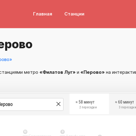
Главная
Станции
ерово
рово»
 станциями метро
«Филатов Луг»
и
«Перово»
на интеракти
≈ 58 минут
≈ 60 минут
2 пересадки
3 пересадк
10
9
Селигерская
Алтуфьево