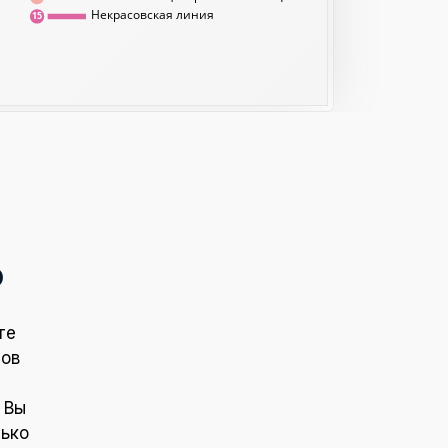
Некрасовская линия
15
о
те
тов
 Вы
лько