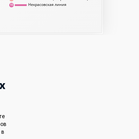
Некрасовская линия
15
х
те
тов
 в