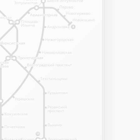
Шоссе Энтузиастов
Энтузиастов
Перово
Новогиреево
Авиамоторная
Авиамоторная
имская
имская
Новокосино
Площадь
Ильича
Андроновка
8
Нижегородская
Марксистская
Марксистская
Новохохловская
Пролетарская
Пролетарская
нская
нская
Волгоградский проспект
Волгоградский проспект
става
става
Текстильщики
Кузьминки
Угрешская
Рязанский
проспект
Кожуховская
Выхино
Печатники
15
Волжская
Косино
Лермонтовский