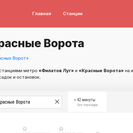
Главная
Станции
расные Ворота
асных Ворот»
 станциями метро
«Филатов Луг»
и
«Красные Ворота»
на 
садок и остановок.
≈ 42 минуты
Без пересадок
10
9
Селигерская
Алтуфьево