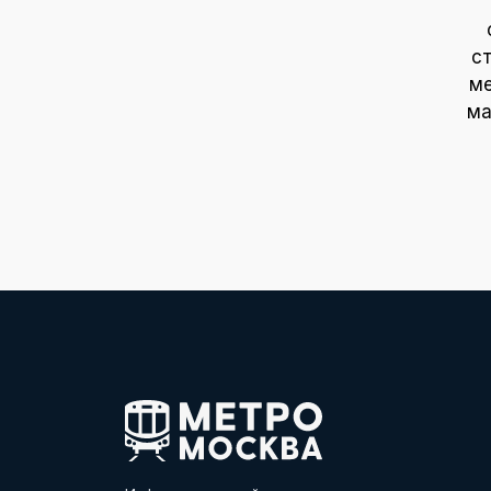
с
ме
ма