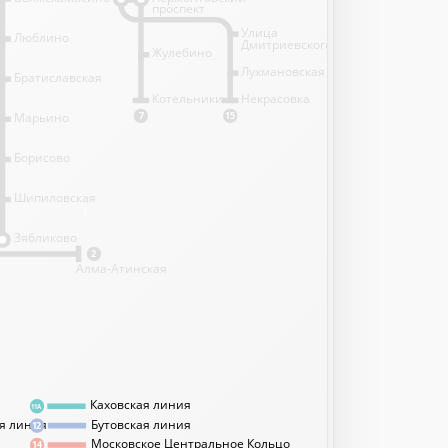
проспект
Улица
Люблино
Дмитриевского
Жулебино
Лухмановская
Братиславская
Котельники
Некрасовка
Марьино
7
15
Борисово
Шипиловская
1
Зябликово
2
Алма-Атинская
Каховская линия
11А
я линия
Бутовская линия
12
Московское Центральное Кольцо
14