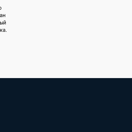
о
ан
ный
ка.