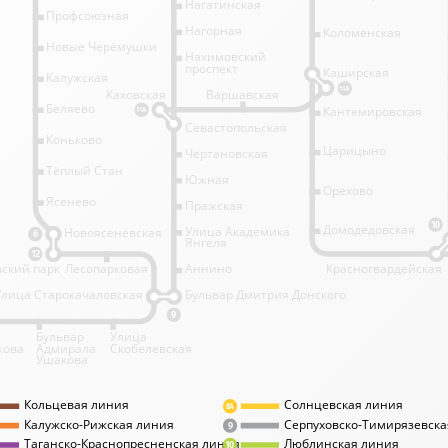
Нагатинская
Профсоюзная
Нагорная
Коломенская
Новые Черёмушки
Нахимовский
проспект
Каширская
Калужская
11А
Каховская
Варшавская
Беляево
Кантемировская
11А
Севастопольская
Коньково
Царицыно
Чертановская
Тёплый Стан
Южная
Орехово
Ясенево
Пражская
10
Домодедовская
Улица Академика
Новоясеневская
6
Янгеля
12
ский парк
Лесопарковая
Аннино
Красногвардейская
Улица Старокачаловская
Бульвар Дмитрия Донского
9
Бульвар
Улица
кова
Адмирала
Скобелевская
Ушакова
Кольцевая линия
Солнцевская линия
8А
Калужско-Рижская линия
Серпуховско-Тимирязевска
9
Таганско-Краснопресненская линия
Люблинская линия
10