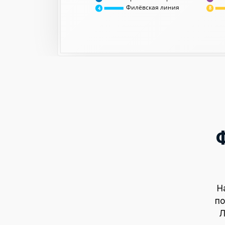
Филёвская линия
8
4
Н
по
Л