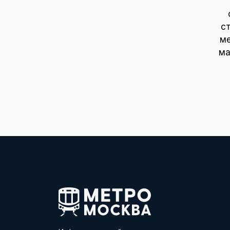
с
ме
ма