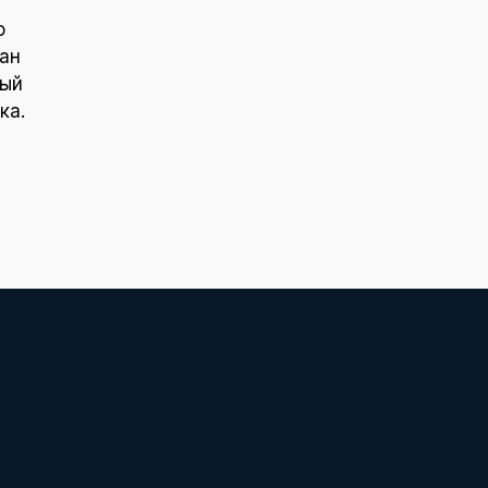
о
ан
ный
ка.