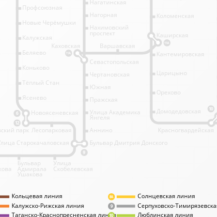
Нагатинская
Профсоюзная
Нагорная
Коломенская
Новые Черёмушки
Нахимовский
проспект
Каширская
Калужская
11А
Каховская
Варшавская
Беляево
Кантемировская
11А
Севастопольская
Коньково
Царицыно
Чертановская
Тёплый Стан
Южная
Орехово
Ясенево
Пражская
10
Домодедовская
Улица Академика
Новоясеневская
6
Янгеля
12
ский парк
Лесопарковая
Аннино
Красногвардейская
Улица Старокачаловская
Бульвар Дмитрия Донского
9
Бульвар
Улица
кова
Адмирала
Скобелевская
Ушакова
Кольцевая линия
Солнцевская линия
8А
Калужско-Рижская линия
Серпуховско-Тимирязевска
9
Таганско-Краснопресненская линия
Люблинская линия
10