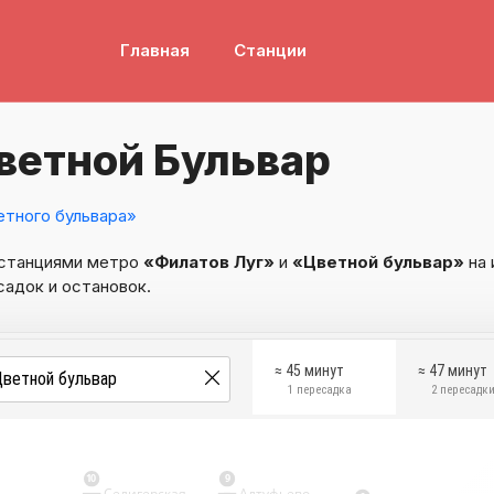
Главная
Станции
ветной Бульвар
тного бульвара»
 станциями метро
«Филатов Луг»
и
«Цветной бульвар»
на 
садок и остановок.
≈ 45 минут
≈ 47 минут
1 пересадка
2 пересадк
10
9
Селигерская
Алтуфьево