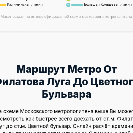
Калининская линия
Большая Кольцевая линия
11
Макет создан на основе официальной схемы московского метрополитена
Маршрут Метро От
илатова Луга До Цветно
Бульвара
а схеме Московского метрополитена выше Вы може
смотреть как быстрее всего доехать от ст.м. Фила
уг до ст.м. Цветной бульвар. Онлайн расчёт времени