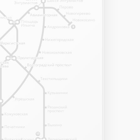
Шоссе Энтузиастов
Энтузиастов
Перово
Новогиреево
Авиамоторная
Авиамоторная
имская
имская
Новокосино
Площадь
Ильича
Андроновка
8
Нижегородская
Марксистская
Марксистская
Новохохловская
Пролетарская
Пролетарская
нская
нская
Волгоградский проспект
Волгоградский проспект
става
става
Текстильщики
Кузьминки
Угрешская
Рязанский
проспект
Кожуховская
Выхино
Печатники
15
Волжская
Косино
Лермонтовский