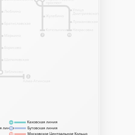
проспект
Улица
Люблино
Дмитриевского
Жулебино
Лухмановская
Братиславская
Котельники
Некрасовка
Марьино
7
15
Борисово
Шипиловская
1
Зябликово
2
Алма-Атинская
Каховская линия
11А
я линия
Бутовская линия
12
Московское Центральное Кольцо
14