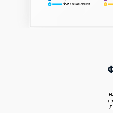
Филёвская линия
8
4
Ф
Н
по
Л