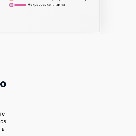
Некрасовская линия
15
го
те
тов
 в