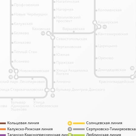
Нагатинская
Профсоюзная
Нагорная
Коломенская
Новые Черёмушки
Нахимовский
проспект
Каширская
Калужская
11А
Каховская
Варшавская
Беляево
Кантемировская
11А
Севастопольская
Коньково
Царицыно
Чертановская
Тёплый Стан
Южная
Орехово
Ясенево
Пражская
10
Домодедовская
Улица Академика
Новоясеневская
6
Янгеля
12
ский парк
Лесопарковая
Аннино
Красногвардейская
Улица Старокачаловская
Бульвар Дмитрия Донского
9
Бульвар
Улица
кова
Адмирала
Скобелевская
Ушакова
Кольцевая линия
Солнцевская линия
8А
Калужско-Рижская линия
Серпуховско-Тимирязевска
9
Таганско-Краснопресненская линия
Люблинская линия
10