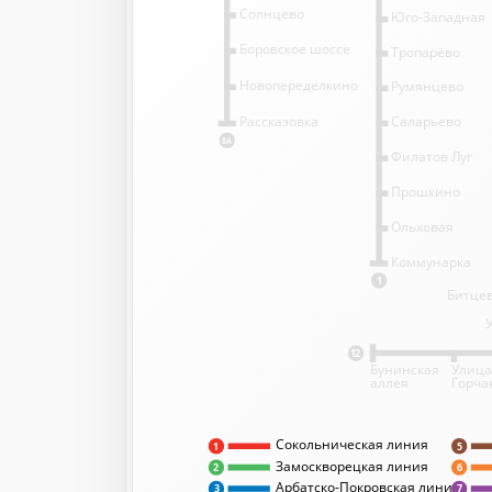
Солнцево
Юго-Западная
Боровское шоссе
Тропарёво
Новопеределкино
Румянцево
Саларьево
Рассказовка
8А
Филатов Луг
Прошкино
Ольховая
Коммунарка
1
Битцев
12
Бунинская
Улица
аллея
Горча
Сокольническая линия
5
1
Замоскворецкая линия
2
6
Арбатско-Покровская линия
3
7