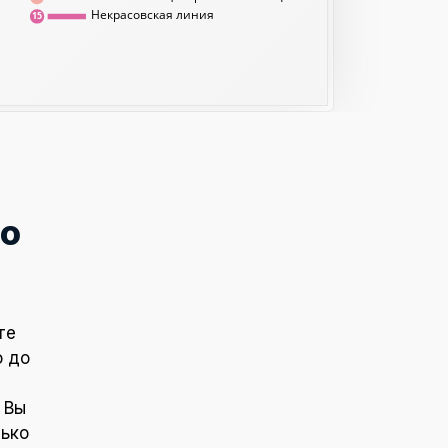
Некрасовская линия
15
о
те
о до
и
 Вы
лько