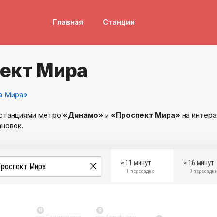
Главная
Станции
ект Мира
а Мира»
 станциями метро
«Динамо»
и
«Проспект Мира»
на интера
ановок.
≈ 11 минут
≈ 16 минут
1 пересадка
3 пересадк
10
9
Селигерская
Алтуфьево