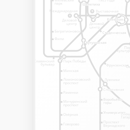
1905 года
парк
Шелепиха
Шелепиха
Международная
Выставочная
11
4
Киевская
Киевская
Деловой
Деловой
центр
центр
Багратионовская
Студенческая
Студенческая
Фили
Кутузовская
Кутузовская
Па
культу
Славянский
Парк Победы
бульвар
Фрунзенская
Ок
Минская
Ломоносовский
Лужники
проспект
Спортивная
Спортивная
Раменки
Воробьёвы
Воробьёвы
Мичуринский
горы
горы
проспект
Университет
Университет
Пло
Озёрная
Гага
Проспект
Говорово
Вернадского