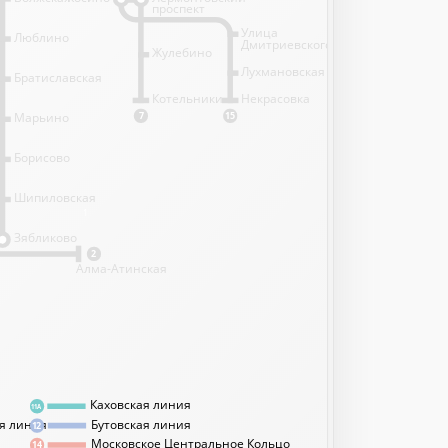
проспект
Улица
Люблино
Дмитриевского
Жулебино
Лухмановская
Братиславская
Котельники
Некрасовка
Марьино
7
15
Борисово
Шипиловская
1
Зябликово
2
Алма-Атинская
Каховская линия
11А
я линия
Бутовская линия
12
Московское Центральное Кольцо
14