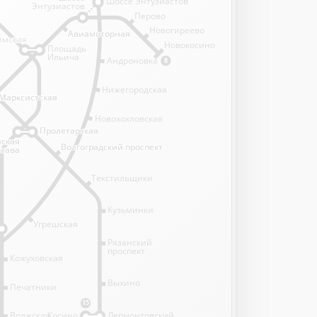
Шоссе Энтузиастов
Энтузиастов
Перово
Новогиреево
Авиамоторная
Авиамоторная
имская
имская
Новокосино
Площадь
Ильича
Андроновка
8
Нижегородская
Марксистская
Марксистская
Новохохловская
Пролетарская
Пролетарская
нская
нская
Волгоградский проспект
Волгоградский проспект
става
става
Текстильщики
Кузьминки
Угрешская
Рязанский
проспект
Кожуховская
Выхино
Печатники
15
Волжская
Косино
Лермонтовский