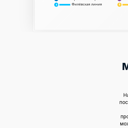
Филёвская линия
8
4
Н
пос
пр
мож