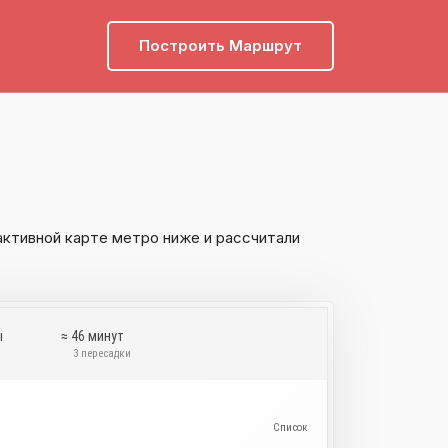
Построить Маршрут
активной карте метро ниже и рассчитали
ы
≈ 46 минут
и
3 пересадки