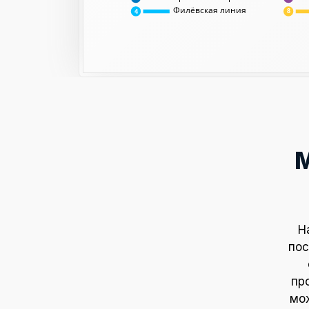
Филёвская линия
8
4
Н
пос
пр
мож