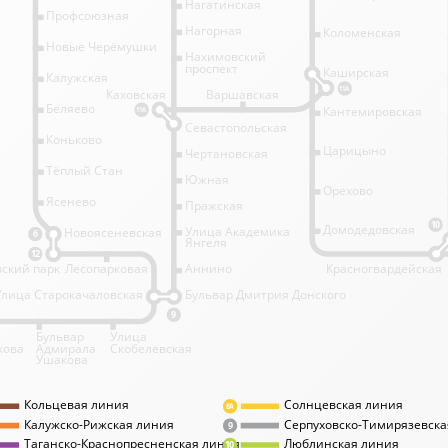
Нагатинская
Профсоюзная
Нагорная
Коломенская
Новые Черёмушки
Нахимовский
проспект
Каширская
Калужская
11А
Каховская
Варшавская
Беляево
Кантемировская
11А
Севастопольская
Коньково
Царицыно
Чертановская
Тёплый Стан
Южная
Орехово
Ясенево
Пражская
10
Домодедовская
Улица Академика
Новоясеневская
6
Янгеля
12
ский парк
Лесопарковая
Аннино
Красногвардейская
Улица Старокачаловская
Бульвар Дмитрия Донского
9
Бульвар
Улица
кова
Адмирала
Скобелевская
Ушакова
Кольцевая линия
Солнцевская линия
8А
Калужско-Рижская линия
Серпуховско-Тимирязевска
9
Таганско-Краснопресненская линия
Люблинская линия
10