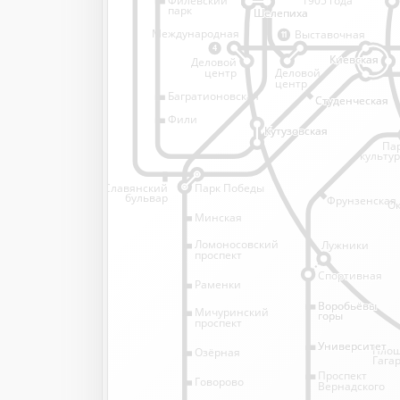
1905 года
парк
Шелепиха
Шелепиха
Международная
Выставочная
11
4
Киевская
Киевская
Деловой
Деловой
центр
центр
Багратионовская
Студенческая
Студенческая
Фили
Кутузовская
Кутузовская
Па
культу
Славянский
Парк Победы
бульвар
Фрунзенская
Ок
Минская
Ломоносовский
Лужники
проспект
Спортивная
Спортивная
Раменки
Воробьёвы
Воробьёвы
Мичуринский
горы
горы
проспект
Университет
Университет
Пло
Озёрная
Гага
Проспект
Говорово
Вернадского