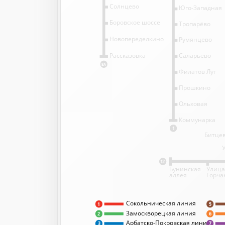
Солнцево
Юго-Западная
Боровское шоссе
Тропарёво
Новопеределкино
Румянцево
Саларьево
Рассказовка
8А
Филатов Луг
Прошкино
Ольховая
Коммунарка
1
Битцев
12
Бунинская
Улица
аллея
Горча
Сокольническая линия
5
1
Замоскворецкая линия
2
6
Арбатско-Покровская линия
3
7