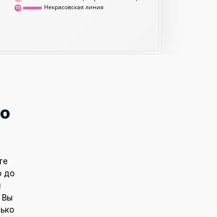
Некрасовская линия
15
о
те
о до
и
 Вы
лько