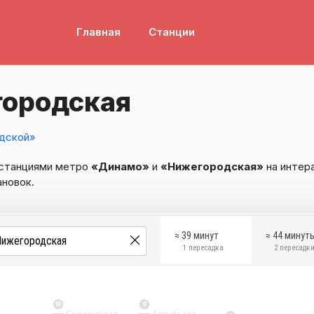
Главная
Станции
ородская
дской»
 станциями метро
«Динамо»
и
«Нижегородская»
на интер
ановок.
≈ 39 минут
≈ 44 минут
1 пересадка
2 пересадк
10
9
Селигерская
Алтуфьево