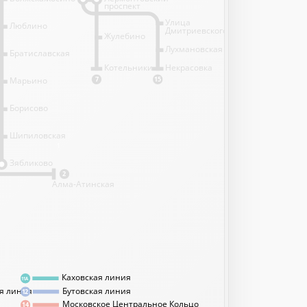
проспект
Улица
Люблино
Дмитриевского
Жулебино
Лухмановская
Братиславская
Котельники
Некрасовка
Марьино
7
15
Борисово
Шипиловская
1
Зябликово
2
Алма-Атинская
Каховская линия
11А
я линия
Бутовская линия
12
Московское Центральное Кольцо
14