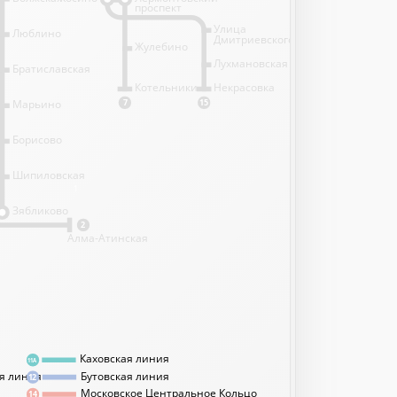
проспект
Улица
Люблино
Дмитриевского
Жулебино
Лухмановская
Братиславская
Котельники
Некрасовка
Марьино
7
15
Борисово
Шипиловская
1
Зябликово
2
Алма-Атинская
Каховская линия
11А
я линия
Бутовская линия
12
Московское Центральное Кольцо
14