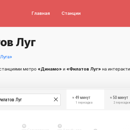
Главная
Станции
ов Луг
Луга»
 станциями метро
«Динамо»
и
«Филатов Луг»
на интеракти
≈ 49 минут
≈ 50 минут
1 пересадка
2 пересадк
10
9
Селигерская
Алтуфьево