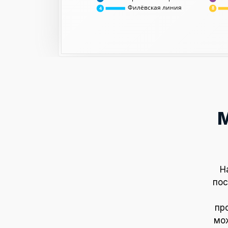
Филёвская линия
8
4
Н
пос
пр
мож