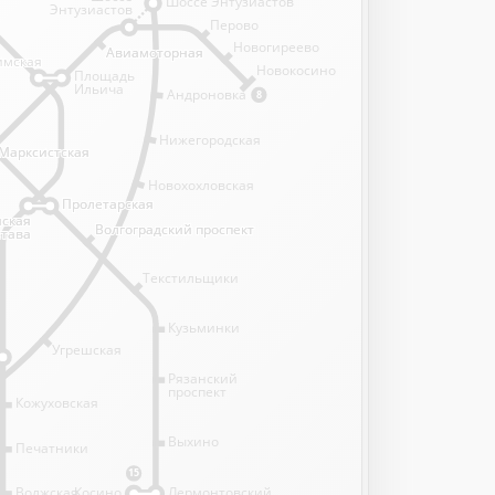
Шоссе Энтузиастов
Энтузиастов
Перово
Новогиреево
Авиамоторная
Авиамоторная
имская
имская
Новокосино
Площадь
Ильича
Андроновка
8
Нижегородская
Марксистская
Марксистская
Новохохловская
Пролетарская
Пролетарская
нская
нская
Волгоградский проспект
Волгоградский проспект
става
става
Текстильщики
Кузьминки
Угрешская
Рязанский
проспект
Кожуховская
Выхино
Печатники
15
Волжская
Косино
Лермонтовский