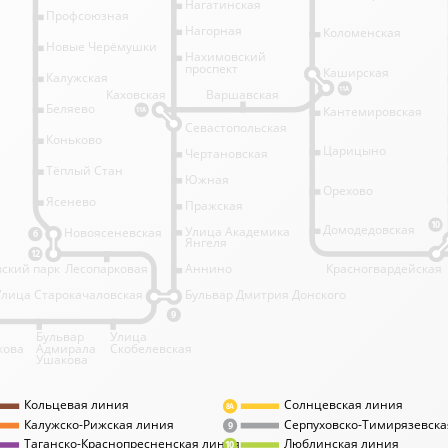
Нагатинская
Профсоюзная
Нагорная
Коломенская
Новые Черёмушки
Нахимовский
проспект
Каширская
Калужская
11А
Каховская
Варшавская
Беляево
Кантемировская
11А
Севастопольская
Коньково
Царицыно
Чертановская
Тёплый Стан
Южная
Орехово
Ясенево
Пражская
10
Домодедовская
Улица Академика
Новоясеневская
6
Янгеля
12
ский парк
Лесопарковая
Аннино
Красногвардейская
Улица Старокачаловская
Бульвар Дмитрия Донского
9
Бульвар
Улица
кова
Адмирала
Скобелевская
Ушакова
Кольцевая линия
Солнцевская линия
8А
Калужско-Рижская линия
Серпуховско-Тимирязевска
9
Таганско-Краснопресненская линия
Люблинская линия
10