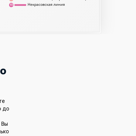
Некрасовская линия
15
о
те
о до
 Вы
лько