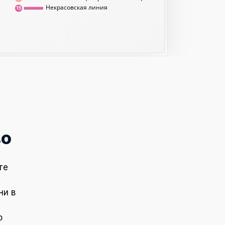
Некрасовская линия
15
во
те
ни в
о