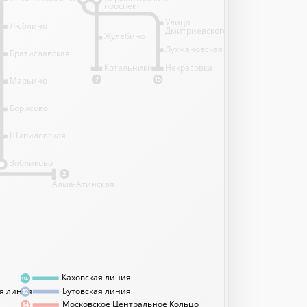
проспект
Улица
Люблино
Дмитриевского
Жулебино
Лухмановская
Братиславская
Котельники
Некрасовка
Марьино
7
15
Борисово
Шипиловская
1
Зябликово
2
Алма-Атинская
Каховская линия
11А
я линия
Бутовская линия
12
Московское Центральное Кольцо
14