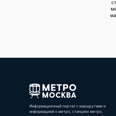
с
ме
ма
Информационный портал с маршрутами и
информацией о метро, станциях метро,