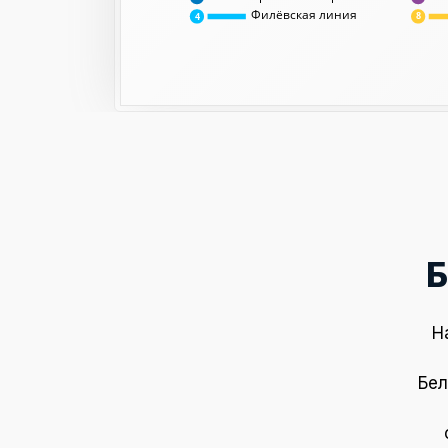
Филёвская линия
8
4
Б
Н
Бел