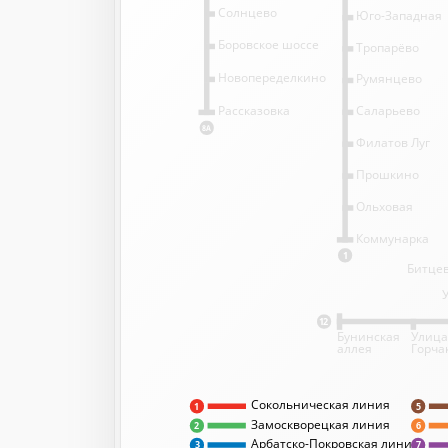
Солнцево
Юго-Западная
Боровское шоссе
Тропарёво
Новопеределкино
Румянцево
Саларьево
Рассказовка
8А
Филатов Луг
Прошкино
Ольховая
Коммунарка
1
Битцев
12
Бунинская
Улица
аллея
Горча
Сокольническая линия
5
1
Замоскворецкая линия
2
6
Арбатско-Покровская линия
3
7