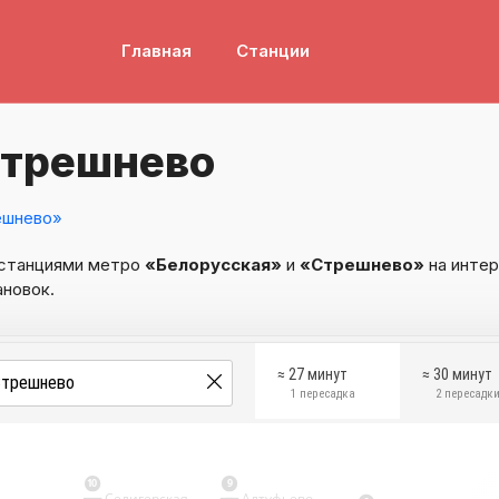
Главная
Станции
Стрешнево
ешнево»
 станциями метро
«Белорусская»
и
«Стрешнево»
на интер
ановок.
≈ 27 минут
≈ 30 минут
1 пересадка
2 пересадк
10
9
Селигерская
Алтуфьево