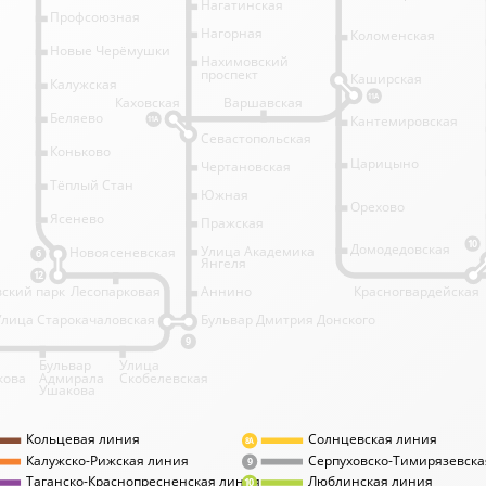
Нагатинская
Профсоюзная
Нагорная
Коломенская
Новые Черёмушки
Нахимовский
проспект
Каширская
Калужская
11А
Каховская
Варшавская
Беляево
Кантемировская
11А
Севастопольская
Коньково
Царицыно
Чертановская
Тёплый Стан
Южная
Орехово
Ясенево
Пражская
10
Домодедовская
Улица Академика
Новоясеневская
6
Янгеля
12
ский парк
Лесопарковая
Аннино
Красногвардейская
Улица Старокачаловская
Бульвар Дмитрия Донского
9
Бульвар
Улица
кова
Адмирала
Скобелевская
Ушакова
Кольцевая линия
Солнцевская линия
8А
Калужско-Рижская линия
Серпуховско-Тимирязевска
9
Таганско-Краснопресненская линия
Люблинская линия
10