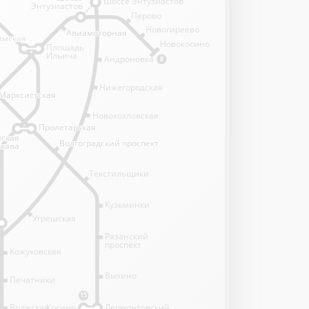
Шоссе Энтузиастов
Энтузиастов
Перово
Новогиреево
Авиамоторная
Авиамоторная
имская
имская
Новокосино
Площадь
Ильича
Андроновка
8
Нижегородская
Марксистская
Марксистская
Новохохловская
Пролетарская
Пролетарская
нская
нская
Волгоградский проспект
Волгоградский проспект
става
става
Текстильщики
Кузьминки
Угрешская
Рязанский
проспект
Кожуховская
Выхино
Печатники
15
Волжская
Косино
Лермонтовский