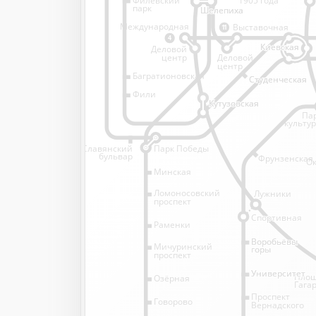
1905 года
парк
Шелепиха
Шелепиха
Международная
Выставочная
11
4
Киевская
Киевская
Деловой
Деловой
центр
центр
Багратионовская
Студенческая
Студенческая
Фили
Кутузовская
Кутузовская
Па
культу
Славянский
Парк Победы
бульвар
Фрунзенская
Ок
Минская
Ломоносовский
Лужники
проспект
Спортивная
Спортивная
Раменки
Воробьёвы
Воробьёвы
Мичуринский
горы
горы
проспект
Университет
Университет
Пло
Озёрная
Гага
Проспект
Говорово
Вернадского