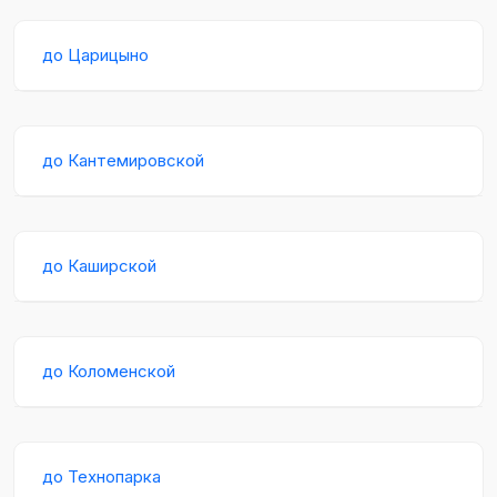
до Царицыно
до Кантемировской
до Каширской
до Коломенской
до Технопарка