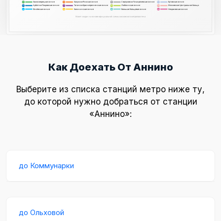
Замоскворецкая линия
Калужско-Рижская линия
Серпуховско-Тимирязевская линия
Бутовская линия
2
9
12
6
Арбатско-Покровская линия
Таганско-Краснопресненская линия
Люблинская линия
Московское Центральное Кольцо
3
7
10
14
Филёвская линия
Калининская линия
Большая Кольцевая линия
Некрасовская линия
8
15
4
11
Макет создан на основе официальной схемы московского метрополитена
Как Доехать От Аннино
Выберите из списка станций метро ниже ту,
до которой нужно добраться от станции
«Аннино»:
до Коммунарки
до Ольховой