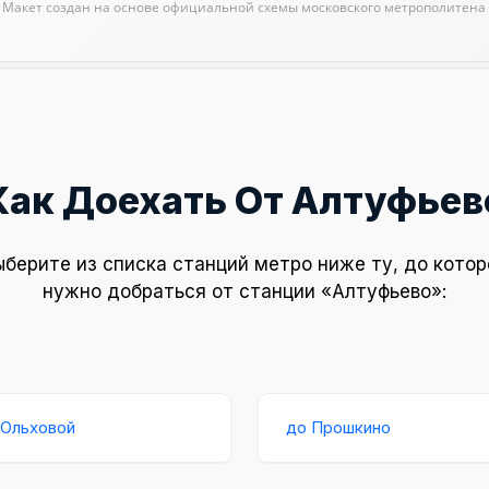
Макет создан на основе официальной схемы московского метрополитена
Как Доехать От Алтуфьев
ыберите из списка станций метро ниже ту, до котор
нужно добраться от станции «Алтуфьево»:
 Ольховой
до Прошкино