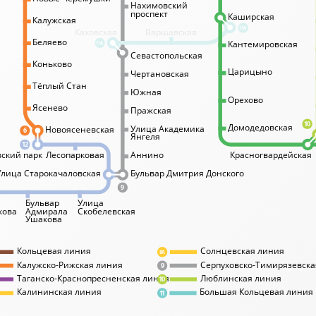
Нахимовский
проспект
Каширская
Калужская
11А
Каховская
Варшавская
Беляево
Кантемировская
11А
Севастопольская
Коньково
Царицыно
Чертановская
Тёплый Стан
Южная
Орехово
Ясенево
Пражская
10
Домодедовская
Улица Академика
Новоясеневская
6
Янгеля
12
ский парк
Лесопарковая
Аннино
Красногвардейская
Улица Старокачаловская
Бульвар Дмитрия Донского
9
Бульвар
Улица
кова
Адмирала
Скобелевская
Ушакова
Кольцевая линия
Солнцевская линия
8А
Калужско-Рижская линия
Серпуховско-Тимирязевска
9
Таганско-Краснопресненская линия
Люблинская линия
10
Калининская линия
Большая Кольцевая линия
11