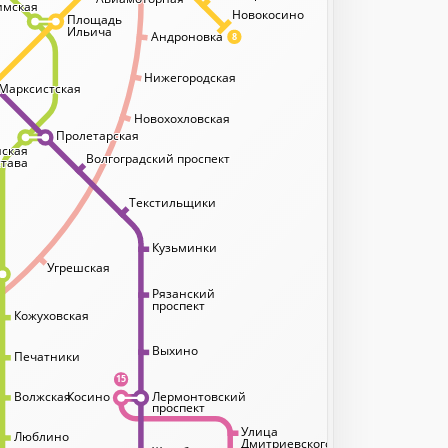
имская
имская
Новокосино
Площадь
Ильича
Андроновка
8
Нижегородская
Марксистская
Марксистская
Новохохловская
Пролетарская
Пролетарская
нская
нская
Волгоградский проспект
Волгоградский проспект
става
става
Текстильщики
Кузьминки
Угрешская
Рязанский
проспект
Кожуховская
Выхино
Печатники
15
Волжская
Косино
Лермонтовский
проспект
Улица
Люблино
Дмитриевского