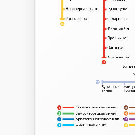
Новопеределкино
Румянцево
Саларьево
Рассказовка
8А
Филатов Луг
Прошкино
Ольховая
Коммунарка
1
Битцев
12
Бунинская
Улица
аллея
Горча
Сокольническая линия
5
1
Замоскворецкая линия
2
6
Арбатско-Покровская линия
3
7
Филёвская линия
8
4