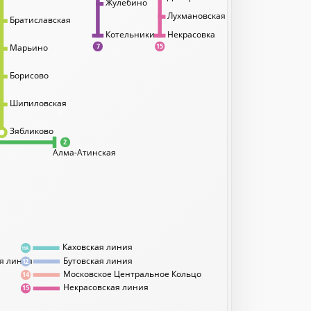
Жулебино
Лухмановская
Братиславская
Котельники
Некрасовка
Марьино
7
15
Борисово
Шипиловская
1
Зябликово
2
Алма-Атинская
Каховская линия
11А
я линия
Бутовская линия
12
Московское Центральное Кольцо
14
Некрасовская линия
15