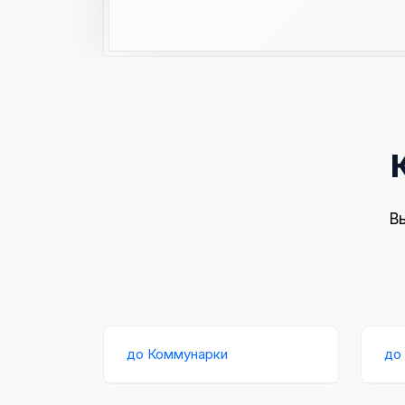
В
до Коммунарки
до