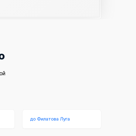
о
ой
до Филатова Луга