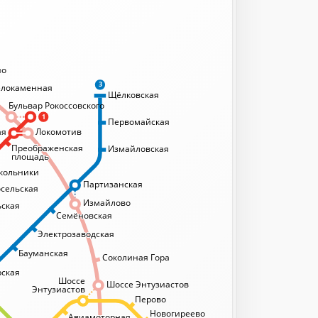
но
3
елокаменная
Щёлковская
Бульвар Рокоссовского
1
Первомайская
ая
Локомотив
Преображенская
Преображенская
Измайловская
й, Ярославский и
площадь
площадь
кзалы
кольники
Партизанская
осельская
Измайлово
ская
Семёновская
Семёновская
ский вокзал
Электрозаводская
Электрозаводская
Бауманская
Соколиная Гора
рская
рская
Шоссе
Шоссе Энтузиастов
Энтузиастов
Перово
Новогиреево
Авиамоторная
Авиамоторная