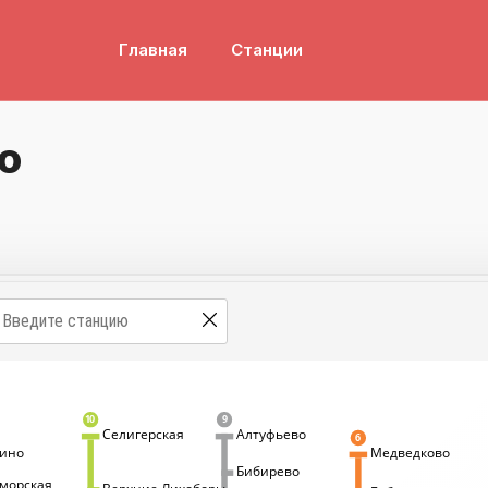
Главная
Станции
о
10
9
Селигерская
Алтуфьево
6
рино
Медведково
Выставочный
Улица
Ул. Сергея
центр
Милашенкова
Бибирево
Эйзенштейна
Телецентр
Ул. Академика
морская
Верхние Лихоборы