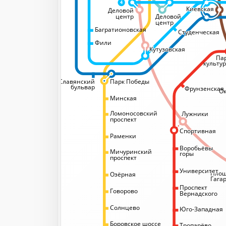
4
Киевская
Киевская
Деловой
Деловой
центр
центр
Багратионовская
Студенческая
Студенческая
Фили
Кутузовская
Кутузовская
Па
культу
Славянский
Парк Победы
бульвар
Фрунзенская
Ок
Минская
Ломоносовский
Лужники
проспект
Спортивная
Спортивная
Раменки
Воробьёвы
Воробьёвы
Мичуринский
горы
горы
проспект
Университет
Университет
Пло
Озёрная
Гага
Проспект
Говорово
Вернадского
Солнцево
Юго-Западная
Боровское шоссе
Тропарёво