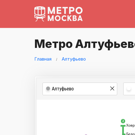
Метро Алтуфьев
Главная
Алтуфьево
2
Хов
Бело