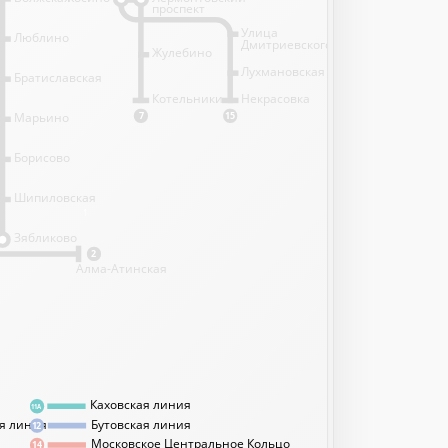
проспект
Улица
Люблино
Дмитриевского
Жулебино
Лухмановская
Братиславская
Котельники
Некрасовка
Марьино
7
15
Борисово
Шипиловская
1
Зябликово
2
Алма-Атинская
Каховская линия
11А
я линия
Бутовская линия
12
Московское Центральное Кольцо
14