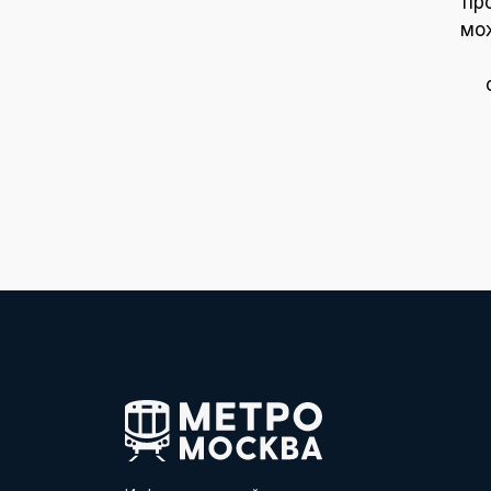
пр
мож