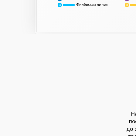
Филёвская линия
8
4
Н
по
до 