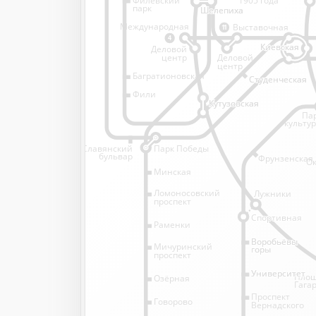
1905 года
парк
Шелепиха
Шелепиха
Международная
Выставочная
11
4
Киевская
Киевская
Деловой
Деловой
центр
центр
Багратионовская
Студенческая
Студенческая
Фили
Кутузовская
Кутузовская
Па
культу
Славянский
Парк Победы
бульвар
Фрунзенская
Ок
Минская
Ломоносовский
Лужники
проспект
Спортивная
Спортивная
Раменки
Воробьёвы
Воробьёвы
Мичуринский
горы
горы
проспект
Университет
Университет
Пло
Озёрная
Гага
Проспект
Говорово
Вернадского