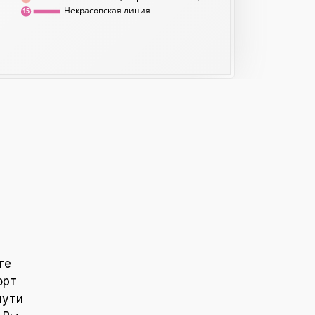
Некрасовская линия
15
те
орт
пути