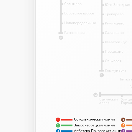
Солнцево
Юго-Западная
Боровское шоссе
Тропарёво
Новопеределкино
Румянцево
Саларьево
Рассказовка
8А
Филатов Луг
Прошкино
Ольховая
Коммунарка
1
Битцев
12
Бунинская
Улица
аллея
Горча
Сокольническая линия
5
1
Замоскворецкая линия
2
6
Арбатско-Покровская линия
3
7