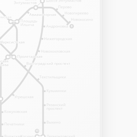
Шоссе Энтузиастов
Энтузиастов
Перово
Новогиреево
Авиамоторная
Авиамоторная
имская
имская
Новокосино
Площадь
Ильича
Андроновка
8
Нижегородская
Марксистская
Марксистская
Новохохловская
Пролетарская
Пролетарская
нская
нская
Волгоградский проспект
Волгоградский проспект
става
става
Текстильщики
Кузьминки
Угрешская
Рязанский
проспект
Кожуховская
Выхино
Печатники
15
Волжская
Косино
Лермонтовский