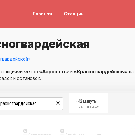
Главная
Станции
сногвардейская
гвардейской»
 станциями метро
«Аэропорт»
и
«Красногвардейская»
на
садок и остановок.
≈ 42 минуты
Без пересадок
10
9
Селигерская
Алтуфьево